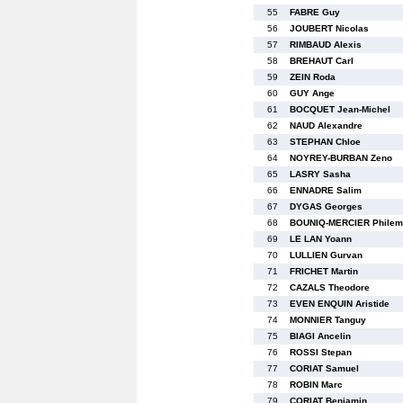
55
FABRE Guy
56
JOUBERT Nicolas
57
RIMBAUD Alexis
58
BREHAUT Carl
59
ZEIN Roda
60
GUY Ange
61
BOCQUET Jean-Michel
62
NAUD Alexandre
63
STEPHAN Chloe
64
NOYREY-BURBAN Zeno
65
LASRY Sasha
66
ENNADRE Salim
67
DYGAS Georges
68
BOUNIQ-MERCIER Philem
69
LE LAN Yoann
70
LULLIEN Gurvan
71
FRICHET Martin
72
CAZALS Theodore
73
EVEN ENQUIN Aristide
74
MONNIER Tanguy
75
BIAGI Ancelin
76
ROSSI Stepan
77
CORIAT Samuel
78
ROBIN Marc
79
CORIAT Benjamin