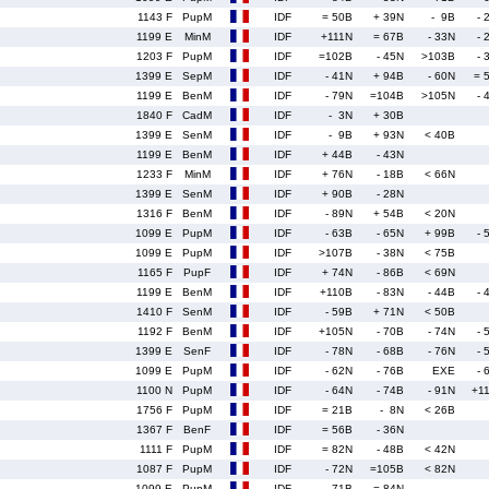
1143 F
PupM
IDF
= 50B
+ 39N
- 9B
- 
1199 E
MinM
IDF
+111N
= 67B
- 33N
- 
1203 F
PupM
IDF
=102B
- 45N
>103B
- 
1399 E
SepM
IDF
- 41N
+ 94B
- 60N
= 
1199 E
BenM
IDF
- 79N
=104B
>105N
- 
1840 F
CadM
IDF
- 3N
+ 30B
1399 E
SenM
IDF
- 9B
+ 93N
< 40B
1199 E
BenM
IDF
+ 44B
- 43N
1233 F
MinM
IDF
+ 76N
- 18B
< 66N
1399 E
SenM
IDF
+ 90B
- 28N
1316 F
BenM
IDF
- 89N
+ 54B
< 20N
1099 E
PupM
IDF
- 63B
- 65N
+ 99B
- 
1099 E
PupM
IDF
>107B
- 38N
< 75B
1165 F
PupF
IDF
+ 74N
- 86B
< 69N
1199 E
BenM
IDF
+110B
- 83N
- 44B
- 
1410 F
SenM
IDF
- 59B
+ 71N
< 50B
1192 F
BenM
IDF
+105N
- 70B
- 74N
- 
1399 E
SenF
IDF
- 78N
- 68B
- 76N
- 
1099 E
PupM
IDF
- 62N
- 76B
EXE
- 
1100 N
PupM
IDF
- 64N
- 74B
- 91N
+1
1756 F
PupM
IDF
= 21B
- 8N
< 26B
1367 F
BenF
IDF
= 56B
- 36N
1111 F
PupM
IDF
= 82N
- 48B
< 42N
1087 F
PupM
IDF
- 72N
=105B
< 82N
1099 E
PupM
IDF
- 71B
= 84N