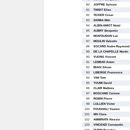
80
JOFFRE Sylvain
81
TIMSIT Elias
82
TEXIER Cesar
83
SKRBA Miki
84
ALBIN-AMIOT Natal
85
AUBRY Benjamin
86
MONTAUDON Luc
87
MOULIN Valentin
88
SOCARD Andre-Raymond
89
DE LA CHAPELLE Martin
90
VUONG Vincent
91
LEBBAD Anton
92
BIAGI Silvan
93
LIBERGE Francesca
94
YAN Tom
95
TOUMI David
96
CLAIR Mathieu
97
BOSCAND Corinne
98
ROBIN Pierre
99
LULLIEN Victor
100
FOUGHALI Younes
101
WU Clara
102
AMMIRATA Alessio
103
VINCENZI Constantin
104
DUPIN Brendan