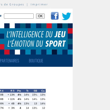
rs de Groupes
|
Imprimer
te
PARTENAIRES
BOUTIQUE
R 4
R 5
Pts
Tr.
SB
Cu.
10B
+ 13N
4½
14½
15¼
13½
48B
+ 11N
4½
14½
14¼
13½
26N
= 4B
4½
13½
13
14½
27N
= 3N
4
14
13¼
12