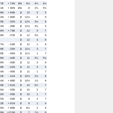
97B
+ 74N
2½
9½
4¼
4½
91B
+ 80N
2½
8
2¾
5½
38N
+ 94B
2
15
5
5
53N
+ 96B
2
12½
4
5
 5B
- 32N
2
12½
3½
8
73N
- 38B
2
12½
3½
5
16N
= 73B
2
12
5
7
19N
- 37B
2
12
3½
9
2
12
3
9
 7N
- 24B
2
12
1
9
 6B
- 33N
2
11½
3
7
18B
- 46N
2
11½
1
7
98N
- 44B
2
11
3¼
5½
28N
- 36B
2
11
3
9
79B
- 42N
2
11
3
5
14N
- 40B
2
11
1
7
22B
- 41N
2
10½
2½
8
24N
+ 98B
2
10½
1½
6
60B
= 61N
2
10
5¼
7
 9N
- 55B
2
10
2
7
20N
- 45B
2
10
1
7
35N
- 43B
2
9
2
7
32B
+ 91N
2
9
1
4
40N
+ 99B
2
8½
2
6
69N
+110N
2
7
1½
6