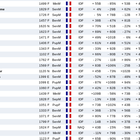
1499 F
MinM
IDF
+ 55B
- 85N
+ 53B
+ 
ume
1829 F
SenM
IDF
= 4N
- 29B
+ 62N
+ 
1726 F
SepM
IDF
- 5N
+ 78B
- 12B
+ 
1457 F
BenM
IDF
+ 38B
- 47N
+ 81B
-
1620 N
SenM
IDF
+ 70N
= 51B
- 22N
+ 
1623 F
SenM
IDF
+ 69N
+ 60B
- 27N
+ 
1471 F
SenM
IDF
= 49N
+101B
- 6N
= 
1406 F
PupM
IDF
= 61N
+ 49B
= 51N
- 
1343 F
BenM
IDF
- 33N
+ 92B
- 18N
+ 
1102 F
BenM
IDF
+ 66N
- 80B
+ 72N
+ 
1762 F
BenM
IDF
- 27N
- 11B
> 86N
+ 
1569 F
BenM
IDF
+ 83B
+106N
- 25B
- 
ur
1120 N
BenM
IDF
= 45B
- 73N
>102B
= 
s
1399 E
SenM
IDF
- 52N
+ 87B
- 48N
+ 
1099 E
PupM
IDF
- 87N
+108B
+ 94N
- 
1060 F
PupM
IDF
= 42N
+ 82B
= 67N
- 
1439 F
MinM
IDF
+109B
- 58N
+ 73B
- 
1828 F
SepM
IDF
- 13N
+ 33B
= 19N
+ 
1051 F
PupF
IDF
= 73B
+102N
+ 43B
-
1333 F
BenM
IDF
= 36B
- 37N
+ 56B
- 
1071 F
SenM
IDF
= 80N
+ 77B
> 95N
- 
1799 F
SenM
IDF
- 14B
= 34N
= 37B
= 
1624 F
SepM
NAQ
+ 43B
- 15N
- 59B
+ 
1313 F
MinM
IDF
- 11N
+ 79B
- 30N
+ 
1123 F
PupF
IDF
+ 65B
- 90N
= 55B
- 