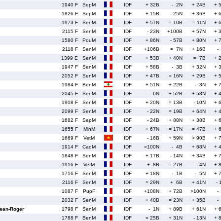
1940 F
SepM
IDF
+ 32B
- 2N
+ 24B
+ 
1826 F
SepM
IDF
+ 15B
- 25N
+ 36B
+ 
1973 F
SenM
IDF
+ 57N
= 10B
= 11N
+ 
2115 F
SenM
IDF
- 23N
+100B
+ 57N
+ 
1580 F
PouM
IDF
+ 86N
- 57B
+ 80N
+ 
2118 F
SenM
IDF
+106B
= 7N
+ 16B
-
1399 E
SenM
IDF
+ 53B
+ 40N
= 7B
+ 
1947 F
SenM
IDF
+ 58B
- 3B
+ 32N
+ 
2052 F
SenM
IDF
+ 47B
= 16N
+ 29B
+ 
1984 F
BenM
IDF
+ 51N
+ 22B
- 3N
+ 
2045 F
SenM
IDF
- 6N
+ 52B
+ 58N
+ 
1908 F
SenM
IDF
+ 20N
= 13B
- 10N
+ 
2099 F
SenM
IDF
- 22N
= 19B
+ 64N
+ 
1682 F
SepM
IDF
- 24B
+ 88N
+ 38B
+ 
1655 F
MinM
IDF
+ 67N
= 17N
= 47B
+ 
1669 F
VetM
IDF
- 16B
+ 59N
> 90B
+ 
1914 F
CadM
IDF
=100N
- 4B
+ 68N
+ 
1848 F
SenM
IDF
+ 17B
- 14N
+ 34B
+ 
1916 F
VetM
IDF
+ 8B
= 27B
- 4N
+ 
1716 F
SenM
IDF
+ 18N
- 1B
- 5N
+ 
2116 F
SenM
IDF
= 29N
+ 6B
+ 41N
- 
1087 F
PupF
IDF
+108N
+ 72B
>100N
-
2032 F
SenM
IDF
+ 40B
= 23N
+ 35B
-
ean-Roger
1798 F
SenM
IDF
- 1N
+ 89B
+ 61N
+ 
1788 F
BenM
IDF
= 25B
+ 31N
- 13N
+ 