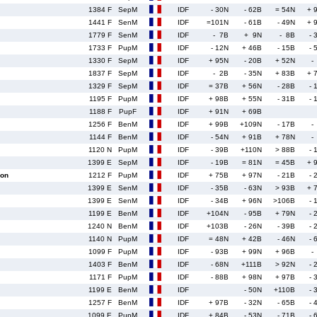
1384 F
SepM
IDF
- 30N
- 62B
= 54N
+ 
1441 F
SenM
IDF
=101N
- 61B
- 49N
+ 
1779 F
SenM
IDF
- 7B
+ 9N
- 8B
- 
1733 F
PupM
IDF
- 12N
+ 46B
- 15B
- 
1330 F
SepM
IDF
+ 95N
- 20B
+ 52N
-
1837 F
SepM
IDF
- 2B
- 35N
+ 83B
+ 
1329 F
SepM
IDF
= 37B
+ 56N
- 28B
- 
1195 F
PupM
IDF
+ 98B
+ 55N
- 31B
- 
1188 F
PupF
IDF
+ 91N
+ 69B
1256 F
BenM
IDF
+ 99B
+109N
- 17B
-
1144 F
BenM
IDF
- 54N
+ 91B
+ 78N
-
1120 N
PupM
IDF
- 39B
+110N
> 88B
- 
1399 E
SepM
IDF
- 19B
= 81N
= 45B
+ 
on
1212 F
PupM
IDF
+ 75B
+ 97N
- 21B
- 
1399 E
SenM
IDF
- 35B
- 63N
> 93B
+ 
1399 E
SenM
IDF
- 34B
+ 96N
>106B
- 
1199 E
BenM
IDF
+104N
- 95B
+ 79N
- 
1240 N
BenM
IDF
+103B
- 26N
- 39B
- 
1140 N
PupM
IDF
= 48N
+ 42B
- 46N
- 
1099 F
PupM
IDF
- 93B
+ 99N
+ 96B
-
1403 F
BenM
IDF
- 68N
+111B
> 92N
- 
1171 F
PupM
IDF
- 88B
+ 98N
+ 97B
- 
1199 E
BenM
IDF
- 50N
+110B
- 
1257 F
BenM
IDF
+ 97B
- 32N
- 65B
- 
1099 E
PupM
IDF
+ 84B
- 53N
- 71B
- 