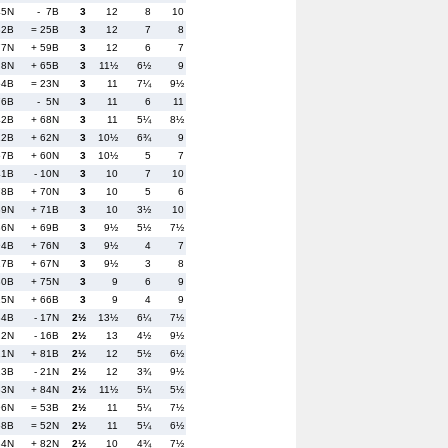
45N
- 7B
3
12
8
10
82B
= 25B
3
12
7
8
77N
+ 59B
3
12
6
7
 8N
+ 65B
3
11½
6½
9
54B
= 23N
3
11
7¼
9½
76B
- 5N
3
11
6
11
42B
+ 68N
3
11
5¼
8½
12B
+ 62N
3
10½
6¾
9
57B
+ 60N
3
10½
5
7
41B
- 10N
3
10
7
10
78B
+ 70N
3
10
5
6
39N
+ 71B
3
10
3½
10
36N
+ 69B
3
9½
5½
7½
94B
+ 76N
3
9½
4
7
17B
+ 67N
3
9½
3
8
30B
+ 75N
3
9
6
9
15N
+ 66B
3
9
4
9
84B
- 17N
2½
13½
6¼
7½
 2N
- 16B
2½
13
4½
9½
21N
+ 81B
2½
12
5½
6½
13B
- 21N
2½
12
3¾
9½
83N
+ 84N
2½
11½
5¼
5½
96N
= 53B
2½
11
5¼
7½
58B
= 52N
2½
11
5¼
6½
34N
+ 82N
2½
10
4¾
7½