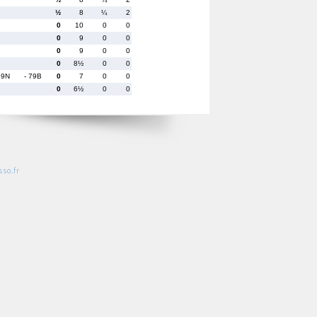
½
8
¼
2
0
10
0
0
0
9
0
0
0
9
0
0
0
8½
0
0
99N
- 79B
0
7
0
0
0
6½
0
0
so.fr