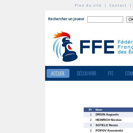
Plan du site
|
Contact
Rechercher un joueur
ACCUEIL
DÉCOUVRIR
FFE
COM
Pl
Nom
1
DROIN Augustin
2
HEINRICH Nicolas
3
SOTELO Renzo
4
POPOV Konstantin