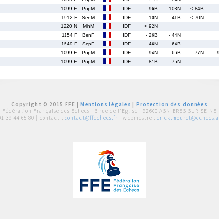
1099 E
PupM
IDF
- 96B
=103N
< 84B
1912 F
SenM
IDF
- 10N
- 41B
< 70N
1220 N
MinM
IDF
< 92N
1154 F
BenF
IDF
- 26B
- 44N
1549 F
SepF
IDF
- 46N
- 64B
1099 E
PupM
IDF
- 94N
- 66B
- 77N
- 
1099 E
PupM
IDF
- 81B
- 75N
Copyright © 2015 FFE |
Mentions légales
|
Protection des données
Fédération Française des Echecs |
6 rue de l'Eglise | 92600 ASNIERES SUR SEINE
01 39 44 65 80
| contact :
contact@ffechecs.fr
| webmestre :
erick.mouret@echecs.as