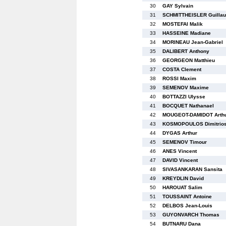
30
GAY Sylvain
31
SCHMITTHEISLER Guilla
32
MOSTEFAI Malik
33
HASSEINE Madiane
34
MORINEAU Jean-Gabriel
35
DALIBERT Anthony
36
GEORGEON Matthieu
37
COSTA Clement
38
ROSSI Maxim
39
SEMENOV Maxime
40
BOTTAZZI Ulysse
41
BOCQUET Nathanael
42
MOUGEOT-DAMIDOT Arth
43
KOSMOPOULOS Dimitrio
44
DYGAS Arthur
45
SEMENOV Timour
46
ANES Vincent
47
DAVID Vincent
48
SIVASANKARAN Sansita
49
KREYDLIN David
50
HAROUAT Salim
51
TOUSSAINT Antoine
52
DELBOS Jean-Louis
53
GUYONVARCH Thomas
54
BUTNARU Dana