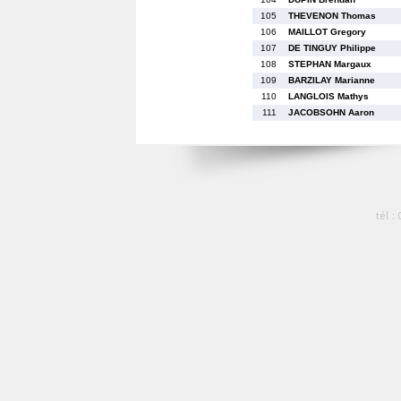
105
THEVENON Thomas
106
MAILLOT Gregory
107
DE TINGUY Philippe
108
STEPHAN Margaux
109
BARZILAY Marianne
110
LANGLOIS Mathys
111
JACOBSOHN Aaron
tél :