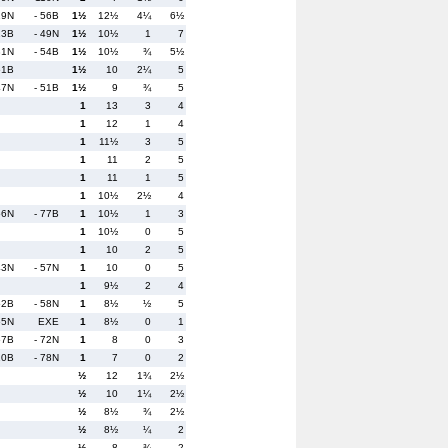
29N
- 56B
1½
12½
4¼
6½
23B
- 49N
1½
10½
1
7
31N
- 54B
1½
10½
¾
5½
51B
1½
10
2¼
5
47N
- 51B
1½
9
¾
5
1
13
3
4
1
12
1
4
1
11½
3
5
1
11
2
5
1
11
1
5
1
10½
2½
4
56N
- 77B
1
10½
1
3
1
10½
0
5
1
10
2
5
43N
- 57N
1
10
0
5
1
9½
2
4
52B
- 58N
1
8½
½
5
55N
EXE
1
8½
0
1
67B
- 72N
1
8
0
3
10B
- 78N
1
7
0
2
½
12
1¾
2½
½
10
1¼
2½
½
8½
¾
2½
½
8½
¼
2
½
8
¾
2