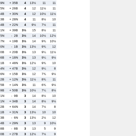
59N
+ 35B
4
13½
11
11
65N
+ 26B
4
12
11½
11
64B
+ 30N
4
12
10½
11½
33B
+ 28N
4
11
8½
10
74B
+ 22N
4
9½
7½
11
 1N
+ 39B
3½
15
8½
11
25N
- 2B
3½
14
10½
12½
37N
= 19B
3½
14
9¾
10½
50N
- 1B
3½
13½
9¾
12
70B
= 20B
3½
13
9¼
11½
46B
= 18N
3½
13
9¼
9½
61B
+ 48N
3½
12½
9¾
10
44N
+ 47B
3½
12
9¼
8
66N
= 15B
3½
12
7¾
9½
62B
= 12N
3½
11½
8¾
11
75B
= 14N
3½
11
6¾
9½
49B
+ 50B
3½
10½
7¼
8½
71N
- 9B
3
14
8½
10
81N
= 34B
3
14
8½
9½
72B
+ 64N
3
14
7½
8
11B
= 31N
3
13½
10
10
 3B
- 6N
3
13½
2½
12
 4B
= 29N
3
13
9
10½
68B
- 8B
3
13
5
9
80B
= 27B
3
12½
7½
9