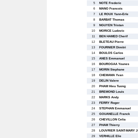
5
NOTE Frederic
6
MANO Francois
7
LE ROUX Yann-Erle
8
BARBAT Thomas
9
NGUYEN Tristan
10
MORICE Ludovic
11
BEN HAMED Cherif
12
BLETEAU Pierre
13
FOURNIER Dimitri
14
BOULOS Carlos
15
ANES Emmanuel
16
BOUROGAA Younes
17
MORIN Stephane
18
CHEMAMA Yvan
19
DELIN Valere
20
PHAM Hieu Tuong
21
BREMOND Louis
22
MARKS Andy
23
FERRY Roger
24
STEPHAN Emmanuel
25
GOUANELLE Franck
26
CHEVILLON Celia
27
PHAM Thierry
28
LOUVRIER SAINT-MARY J
29
VERHILLE Elie