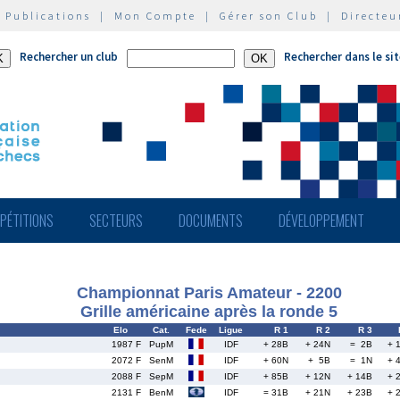
|
Publications
|
Mon Compte
|
Gérer son Club
|
Directeu
Rechercher un club
Rechercher dans le si
PÉTITIONS
SECTEURS
DOCUMENTS
DÉVELOPPEMENT
Championnat Paris Amateur - 2200
Grille américaine après la ronde 5
Elo
Cat.
Fede
Ligue
R 1
R 2
R 3
1987 F
PupM
IDF
+ 28B
+ 24N
= 2B
+ 
2072 F
SenM
IDF
+ 60N
+ 5B
= 1N
+ 
2088 F
SepM
IDF
+ 85B
+ 12N
+ 14B
+ 
2131 F
BenM
IDF
= 31B
+ 21N
+ 23B
+ 