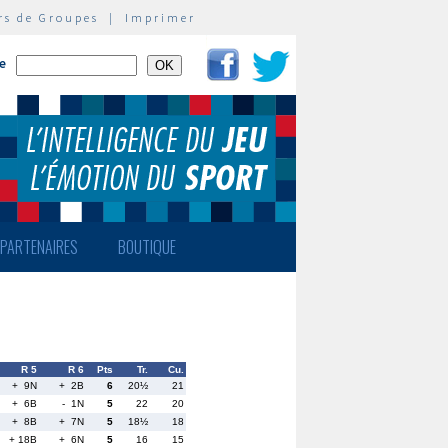
rs de Groupes
|
Imprimer
te
PARTENAIRES
BOUTIQUE
R 5
R 6
Pts
Tr.
Cu.
+ 9N
+ 2B
6
20½
21
+ 6B
- 1N
5
22
20
+ 8B
+ 7N
5
18½
18
+ 18B
+ 6N
5
16
15