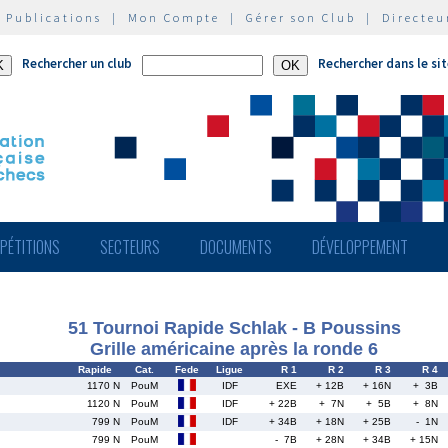
|
Publications
|
Mon Compte
|
Gérer son Club
|
Directeu
Rechercher un club
Rechercher dans le si
PÉTITIONS
SECTEURS
DOCUMENTS
DÉVELOPPEMENT
51 Tournoi Rapide Schlak - B Poussins
Grille américaine après la ronde 6
Rapide
Cat.
Fede
Ligue
R 1
R 2
R 3
R 4
1170 N
PouM
IDF
EXE
+ 12B
+ 16N
+ 3B
1120 N
PouM
IDF
+ 22B
+ 7N
+ 5B
+ 8N
799 N
PouM
IDF
+ 34B
+ 18N
+ 25B
- 1N
799 N
PouM
- 7B
+ 28N
+ 34B
+ 15N