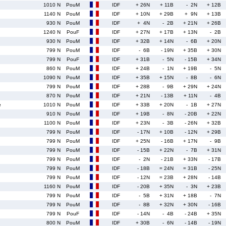
1010 N
PouM
IDF
+ 26N
+ 11B
- 2N
+ 12B
1140 N
PouM
IDF
+ 10N
+ 29B
+ 9N
+ 13B
930 N
PouM
IDF
+ 4N
- 2B
+ 21N
+ 26B
1240 N
PouF
IDF
+ 27N
+ 17B
+ 13N
- 2B
930 N
PouM
IDF
+ 32B
+ 14N
- 6B
+ 20N
799 N
PouM
IDF
- 6B
- 19N
+ 35B
+ 30N
799 N
PouF
IDF
+ 31B
- 5N
- 15B
+ 34N
860 N
PouM
IDF
+ 24B
- 1N
+ 19B
- 5N
1090 N
PouM
IDF
+ 35B
+ 15N
- 8B
- 6N
799 N
PouM
IDF
+ 28B
- 9B
+ 29N
+ 24N
870 N
PouM
IDF
+ 21N
- 13B
+ 11N
- 4B
e
1010 N
PouM
IDF
+ 33B
+ 20N
- 1B
+ 27N
910 N
PouM
IDF
+ 19B
- 8N
- 20B
+ 22N
1100 N
PouM
IDF
+ 23N
- 3B
- 26N
+ 32B
799 N
PouM
IDF
- 17N
+ 10B
- 12N
+ 29B
799 N
PouM
IDF
+ 25N
- 16B
+ 17N
- 9B
799 N
PouM
IDF
- 15B
+ 22N
- 7B
+ 31N
799 N
PouM
IDF
- 2N
- 21B
+ 33N
- 17B
799 N
PouM
IDF
- 18B
= 24N
= 31B
- 25N
799 N
PouM
IDF
- 12N
= 23B
+ 28N
- 14B
1160 N
PouM
IDF
- 20B
+ 35N
- 3N
+ 23B
799 N
PouM
IDF
- 5B
+ 31N
+ 18B
- 7N
799 N
PouM
IDF
- 8B
+ 32N
+ 30N
- 16B
799 N
PouF
IDF
- 14N
- 4B
- 24B
+ 35N
800 N
PouM
IDF
+ 30B
- 6N
- 14B
- 19N