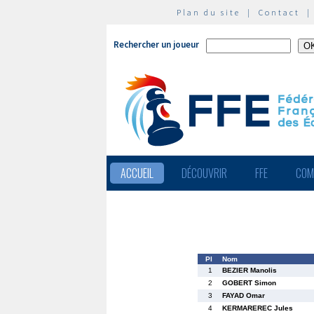
Plan du site
|
Contact
Rechercher un joueur
ACCUEIL
DÉCOUVRIR
FFE
COM
Pl
Nom
1
BEZIER Manolis
2
GOBERT Simon
3
FAYAD Omar
4
KERMAREREC Jules