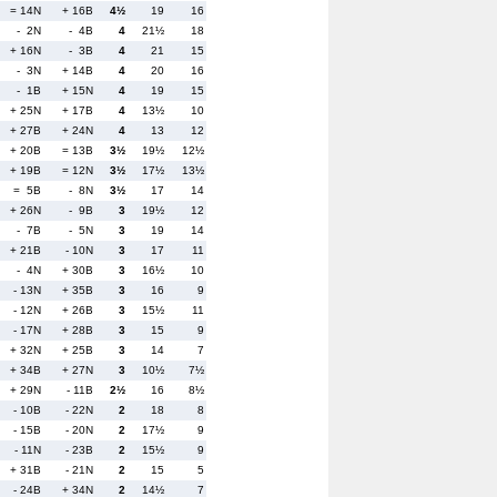
= 14N
+ 16B
4½
19
16
- 2N
- 4B
4
21½
18
+ 16N
- 3B
4
21
15
- 3N
+ 14B
4
20
16
- 1B
+ 15N
4
19
15
+ 25N
+ 17B
4
13½
10
+ 27B
+ 24N
4
13
12
+ 20B
= 13B
3½
19½
12½
+ 19B
= 12N
3½
17½
13½
= 5B
- 8N
3½
17
14
+ 26N
- 9B
3
19½
12
- 7B
- 5N
3
19
14
+ 21B
- 10N
3
17
11
- 4N
+ 30B
3
16½
10
- 13N
+ 35B
3
16
9
- 12N
+ 26B
3
15½
11
- 17N
+ 28B
3
15
9
+ 32N
+ 25B
3
14
7
+ 34B
+ 27N
3
10½
7½
+ 29N
- 11B
2½
16
8½
- 10B
- 22N
2
18
8
- 15B
- 20N
2
17½
9
- 11N
- 23B
2
15½
9
+ 31B
- 21N
2
15
5
- 24B
+ 34N
2
14½
7