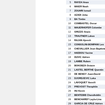
5
RAYEH Anas
6
MAIER Noah
7
ZOUHRI Ismail
8
AZADI Jeba
9
BA Timbo
10
COMBASTEL Oscar
11
MAUERHOFER Colombe
12
GRIZZO Anais
13
TRAUTNER Lukas
14
RAJAN Ajeesh
15
CONSOLINI-BOMPANI Leo
16
CHEVALLIER Jean Baptist
17
HADDOU Yacine
18
DUVIC Adrien
19
LAMBE Ruben
20
BOKOBZA Octave
21
LASTEL BERTHE Quentin
22
DE BENGY Juan-David
23
DJORDJEVIC Luka
24
LAVOQUET Vassili
25
PREVOST Theophile
26
HU Kevin
27
BENTEBIB Charafeddin
28
BENCHAREF Layla-Lina
29
GARCIA DE CRUZ Adrien