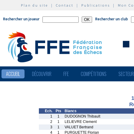
Plan du site
|
Contact
|
Publications
|
Mon C
Rechercher un joueur
Rechercher un club
ACCUEIL
DÉCOUVRIR
FFE
COMPÉTITIONS
SECTEU
R
Ech.
Pts
Blancs
1
1
DUDOGNON Thibault
2
1
LELIEVRE Clement
3
1
VALUET Bertrand
4
1
PURGUETTE Florian