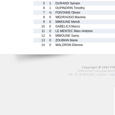
5
1
DURAND Sylvain
6
1
OUPINDRIN Timothy
7
½
FONTAINE Olivier
8
0
WEDRAOGO Maxime
9
0
MIMOUNE Mehdi
10
0
GABELICA Marco
11
0
LE MENTEC Marc-Antoine
12
0
MIMOUNE Samy
13
0
ZOUBIAN Marie
14
0
WALDRON Etienne
Copyright © 2015 FFE
Fédération Française des 
tél :
01 39 44 65 80
| contact :
con