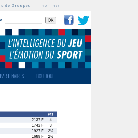
rs de Groupes
|
Imprimer
te
PARTENAIRES
BOUTIQUE
Pts
2137 F
4
1742 F
3
1927 F
2½
1689 F
2½