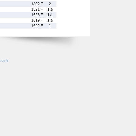
1802 F
2
1521 F
1½
1636 F
1½
1619 F
1½
1692 F
1
so.fr