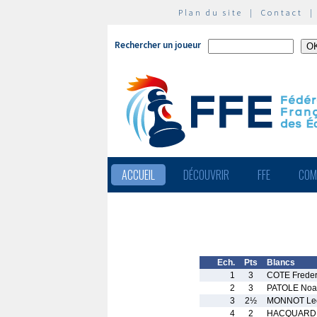
Plan du site
|
Contact
Rechercher un joueur
ACCUEIL
DÉCOUVRIR
FFE
COM
Ech.
Pts
Blancs
1
3
COTE Freder
2
3
PATOLE No
3
2½
MONNOT Le
4
2
HACQUARD 