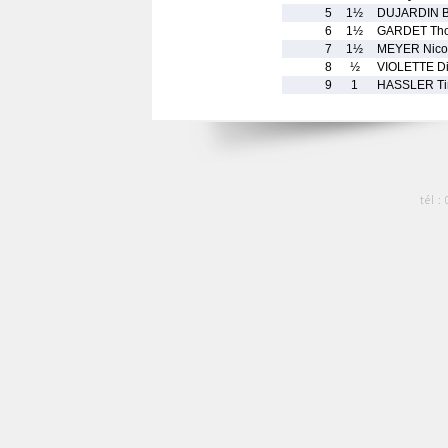
5
1½
DUJARDIN B
6
1½
GARDET Th
7
1½
MEYER Nico
8
½
VIOLETTE Di
9
1
HASSLER T
tél :