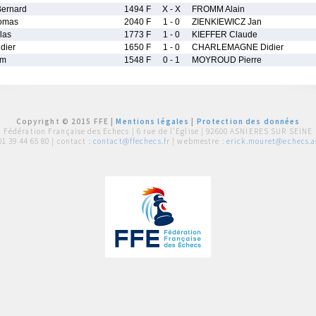
ernard
1494 F
X - X
FROMM Alain
omas
2040 F
1 - 0
ZIENKIEWICZ Jan
las
1773 F
1 - 0
KIEFFER Claude
dier
1650 F
1 - 0
CHARLEMAGNE Didier
im
1548 F
0 - 1
MOYROUD Pierre
Copyright © 2015 FFE |
Mentions légales
|
Protection des données
Fédération Française des Echecs |
6 rue de l'Eglise | 92600 ASNIERES SUR SEINE
01 39 44 65 80
| contact :
contact@ffechecs.fr
| webmestre :
erick.mouret@echecs.as