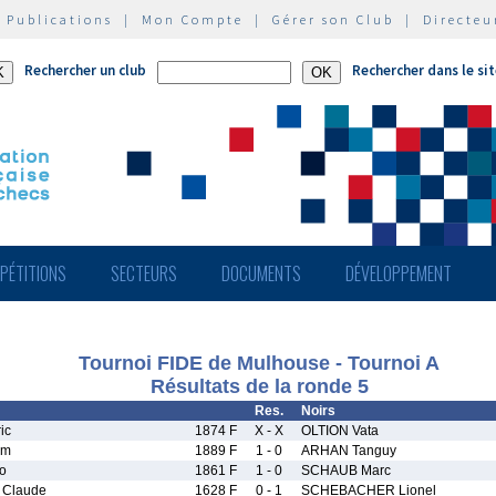
|
Publications
|
Mon Compte
|
Gérer son Club
|
Directeu
Rechercher un club
Rechercher dans le si
PÉTITIONS
SECTEURS
DOCUMENTS
DÉVELOPPEMENT
Tournoi FIDE de Mulhouse - Tournoi A
Résultats de la ronde 5
Res.
Noirs
ic
1874 F
X - X
OLTION Vata
am
1889 F
1 - 0
ARHAN Tanguy
o
1861 F
1 - 0
SCHAUB Marc
Claude
1628 F
0 - 1
SCHEBACHER Lionel