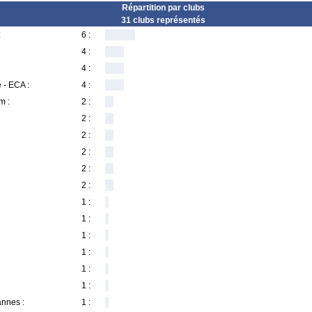
Répartition par clubs
31 clubs représentés
:
6 :
4 :
4 :
 - ECA :
4 :
m :
2 :
2 :
2 :
2 :
2 :
2 :
1 :
1 :
1 :
1 :
1 :
1 :
annes :
1 :