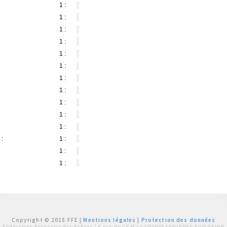
1 :
1 :
1 :
1 :
1 :
1 :
1 :
1 :
1 :
1 :
1 :
 :
1 :
1 :
1 :
Copyright © 2015 FFE |
Mentions légales
|
Protection des données