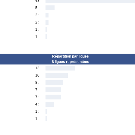
48 :
5 :
2 :
2 :
1 :
1 :
Répartition par ligues
8 ligues représentées
13 :
10 :
8 :
7 :
7 :
4 :
1 :
1 :