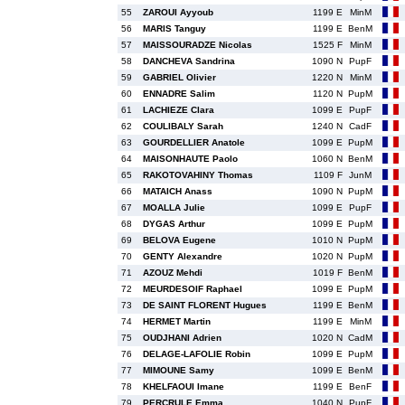
55
ZAROUI Ayyoub
1199 E
MinM
56
MARIS Tanguy
1199 E
BenM
57
MAISSOURADZE Nicolas
1525 F
MinM
58
DANCHEVA Sandrina
1090 N
PupF
59
GABRIEL Olivier
1220 N
MinM
60
ENNADRE Salim
1120 N
PupM
61
LACHIEZE Clara
1099 E
PupF
62
COULIBALY Sarah
1240 N
CadF
63
GOURDELLIER Anatole
1099 E
PupM
64
MAISONHAUTE Paolo
1060 N
BenM
65
RAKOTOVAHINY Thomas
1109 F
JunM
66
MATAICH Anass
1090 N
PupM
67
MOALLA Julie
1099 E
PupF
68
DYGAS Arthur
1099 E
PupM
69
BELOVA Eugene
1010 N
PupM
70
GENTY Alexandre
1020 N
PupM
71
AZOUZ Mehdi
1019 F
BenM
72
MEURDESOIF Raphael
1099 E
PupM
73
DE SAINT FLORENT Hugues
1199 E
BenM
74
HERMET Martin
1199 E
MinM
75
OUDJHANI Adrien
1020 N
CadM
76
DELAGE-LAFOLIE Robin
1099 E
PupM
77
MIMOUNE Samy
1099 E
BenM
78
KHELFAOUI Imane
1199 E
BenF
79
PERCRULE Emma
1040 N
PupF