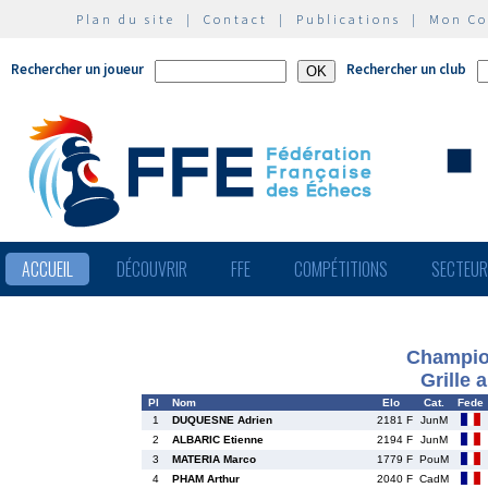
Plan du site
|
Contact
|
Publications
|
Mon C
Rechercher un joueur
Rechercher un club
ACCUEIL
DÉCOUVRIR
FFE
COMPÉTITIONS
SECTEU
Champion
Grille 
Pl
Nom
Elo
Cat.
Fede
1
DUQUESNE Adrien
2181 F
JunM
2
ALBARIC Etienne
2194 F
JunM
3
MATERIA Marco
1779 F
PouM
4
PHAM Arthur
2040 F
CadM