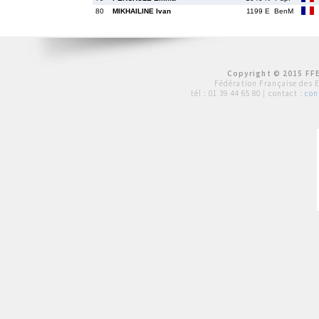
80
MIKHAILINE Ivan
1199 E
BenM
Copyright © 2015 FFE
Fédération Française des 
tél :
01 39 44 65 80
| contact :
con