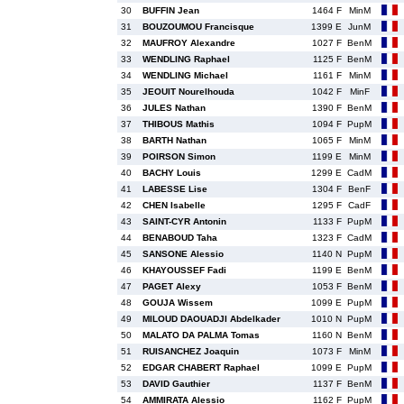
30
BUFFIN Jean
1464 F
MinM
31
BOUZOUMOU Francisque
1399 E
JunM
32
MAUFROY Alexandre
1027 F
BenM
33
WENDLING Raphael
1125 F
BenM
34
WENDLING Michael
1161 F
MinM
35
JEOUIT Nourelhouda
1042 F
MinF
36
JULES Nathan
1390 F
BenM
37
THIBOUS Mathis
1094 F
PupM
38
BARTH Nathan
1065 F
MinM
39
POIRSON Simon
1199 E
MinM
40
BACHY Louis
1299 E
CadM
41
LABESSE Lise
1304 F
BenF
42
CHEN Isabelle
1295 F
CadF
43
SAINT-CYR Antonin
1133 F
PupM
44
BENABOUD Taha
1323 F
CadM
45
SANSONE Alessio
1140 N
PupM
46
KHAYOUSSEF Fadi
1199 E
BenM
47
PAGET Alexy
1053 F
BenM
48
GOUJA Wissem
1099 E
PupM
49
MILOUD DAOUADJI Abdelkader
1010 N
PupM
50
MALATO DA PALMA Tomas
1160 N
BenM
51
RUISANCHEZ Joaquin
1073 F
MinM
52
EDGAR CHABERT Raphael
1099 E
PupM
53
DAVID Gauthier
1137 F
BenM
54
AMMIRATA Alessio
1162 F
PupM