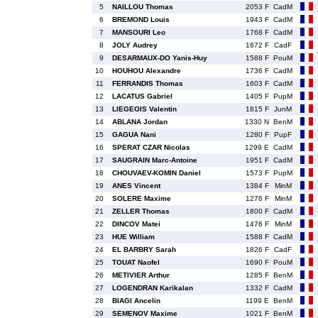
5
NAILLOU Thomas
2053 F
CadM
6
BREMOND Louis
1943 F
CadM
7
MANSOURI Leo
1768 F
CadM
8
JOLY Audrey
1672 F
CadF
9
DESARMAUX-DO Yanis-Huy
1588 F
PouM
10
HOUHOU Alexandre
1736 F
CadM
11
FERRANDIS Thomas
1603 F
CadM
12
LACATUS Gabriel
1405 F
PupM
13
LIEGEOIS Valentin
1815 F
JunM
14
ABLANA Jordan
1330 N
BenM
15
GAGUA Nani
1280 F
PupF
16
SPERAT CZAR Nicolas
1299 E
CadM
17
SAUGRAIN Marc-Antoine
1951 F
CadM
18
CHOUVAEV-KOMIN Daniel
1573 F
PupM
19
ANES Vincent
1384 F
MinM
20
SOLERE Maxime
1276 F
MinM
21
ZELLER Thomas
1800 F
CadM
22
DINCOV Matei
1476 F
MinM
23
HUE William
1588 F
CadM
24
EL BARBRY Sarah
1826 F
CadF
25
TOUAT Naofel
1690 F
PouM
26
METIVIER Arthur
1285 F
BenM
27
LOGENDRAN Karikalan
1332 F
CadM
28
BIAGI Ancelin
1199 E
BenM
29
SEMENOV Maxime
1021 F
BenM