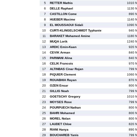
5
RETTER Mathis
1010 
6
DELLE Raphael
1130 
7
CASTILLON Come
890 
8
HUEBER Maxime
1140 
9
EL MOUSSAOUI Sidali
1090 
10
CURTI-KLINGELSCHMIDT Typhanie
940 
11
BARAKET Mohamed Amine
1180 
12
MUQA Lorik
1240 
13
ARDIC Emin-Kaan
920 
14
CEVIK Arman
840 
15
PARWANI Alina
840 
16
CELIK Francois
970 
17
ALTINBAS Cinar Rojan
799 
18
PIQUIER Clement
1060 
19
ROUABHIA Rayan
870 
20
OZEN Ensar
800 
21
GILLIG Noah
799 
22
GOETSCHY Gregory
1010 
23
MOYSES Rose
799 
24
POURPUECH Nathan
800 
25
BAHRI Mohamed
800 
26
MOREL Nolan
800 
27
LAUDET Chloe
820 
28
RIANI Hanya
890 
29
BOUCHAREB Yanis
799 