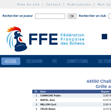
Plan du site
|
Contact
|
Publications
|
Mon C
Rechercher un joueur
Rechercher un club
ACCUEIL
DÉCOUVRIR
FFE
COMPÉTITIONS
SECTEU
44550 Chal
Grille 
Pl
Nom
Rapide
1
CAMACHO Pablo
1180 
2
MAYEL Anis
1270 
3
MILLON Cyril
1190 
4
CELIK Botan
1170 