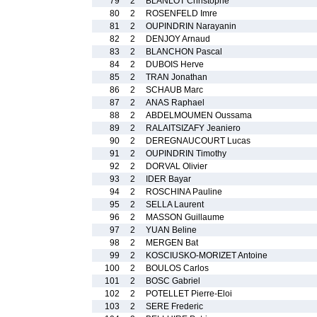
79
2
BLANLOT Christophe
80
2
ROSENFELD Imre
81
2
OUPINDRIN Narayanin
82
2
DENJOY Arnaud
83
2
BLANCHON Pascal
84
2
DUBOIS Herve
85
2
TRAN Jonathan
86
2
SCHAUB Marc
87
2
ANAS Raphael
88
2
ABDELMOUMEN Oussama
89
2
RALAITSIZAFY Jeaniero
90
2
DEREGNAUCOURT Lucas
91
2
OUPINDRIN Timothy
92
2
DORVAL Olivier
93
2
IDER Bayar
94
2
ROSCHINA Pauline
95
2
SELLA Laurent
96
2
MASSON Guillaume
97
2
YUAN Beline
98
2
MERGEN Bat
99
2
KOSCIUSKO-MORIZET Antoine
100
2
BOULOS Carlos
101
2
BOSC Gabriel
102
2
POTELLET Pierre-Eloi
103
2
SERE Frederic