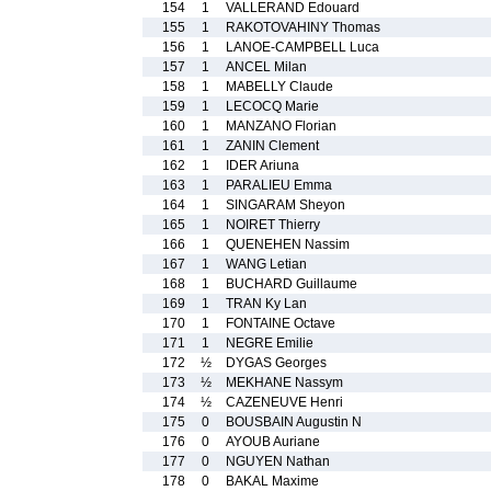
154
1
VALLERAND Edouard
155
1
RAKOTOVAHINY Thomas
156
1
LANOE-CAMPBELL Luca
157
1
ANCEL Milan
158
1
MABELLY Claude
159
1
LECOCQ Marie
160
1
MANZANO Florian
161
1
ZANIN Clement
162
1
IDER Ariuna
163
1
PARALIEU Emma
164
1
SINGARAM Sheyon
165
1
NOIRET Thierry
166
1
QUENEHEN Nassim
167
1
WANG Letian
168
1
BUCHARD Guillaume
169
1
TRAN Ky Lan
170
1
FONTAINE Octave
171
1
NEGRE Emilie
172
½
DYGAS Georges
173
½
MEKHANE Nassym
174
½
CAZENEUVE Henri
175
0
BOUSBAIN Augustin N
176
0
AYOUB Auriane
177
0
NGUYEN Nathan
178
0
BAKAL Maxime