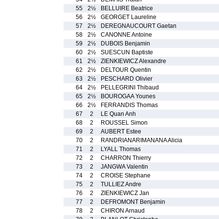
55
2½
BELLUIRE Beatrice
56
2½
GEORGET Laureline
57
2½
DEREGNAUCOURT Gaetan
58
2½
CANONNE Antoine
59
2½
DUBOIS Benjamin
60
2½
SUESCUN Baptiste
61
2½
ZIENKIEWICZ Alexandre
62
2½
DELTOUR Quentin
63
2½
PESCHARD Olivier
64
2½
PELLEGRINI Thibaud
65
2½
BOUROGAA Younes
66
2½
FERRANDIS Thomas
67
2
LE Quan Anh
68
2
ROUSSEL Simon
69
2
AUBERT Estee
70
2
RANDRIANARIMANANA Alicia
71
2
LYALL Thomas
72
2
CHARRON Thierry
73
2
JANGWA Valentin
74
2
CROISE Stephane
75
2
TULLIEZ Andre
76
2
ZIENKIEWICZ Jan
77
2
DEFROMONT Benjamin
78
2
CHIRON Arnaud