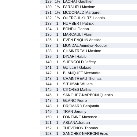
129
1½
LACHAT Gauthier
130
1½
PARALIEU Maxime
131
1½
MCDONALD Margaret
132
1½
OUERGHI-KURZI Leonia
133
1
HUMBERT Patrick
134
1
BONDU Florian
135
1
MARCAULT Alain
136
1
EVEN ENQUIN Aristide
137
1
MONDAL Anindya-Roddor
138
1
CHAINTREAU Maxime
139
1
DINARI Habib
140
1
SHENGOLD Jeffrey
141
1
GUILLET Galaad
142
1
BLANQUET Alexandre
143
1
CHAINTREAU Thomas
144
1
SITHISAK William
145
1
CITORES Mathis
146
1
SANCHEZ-NARBONI Quentin
147
1
GLANC Pierre
148
1
DROMARD Benjamin
149
1
TRAN Jeremy
150
1
FONTAINE Maxence
151
1
ABLANA Jordan
152
1
THEVENON Thomas
153
1
SANCHEZ-NARBONI Enzo