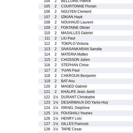
104
2
BELLUIRE Patrice
105
2
COURTONNE Florian
106
2
NGUYEN Clement
107
2
IZIKIAN Hayk
108
2
NOUHAUD Laurent
109
2
FONTAINE Olivier
110
2
MASALLES Gabriel
111
2
LIU Paul
112
2
TOKPLO Victoria
113
2
SIVASANKARAN Sansita
114
2
MATERIA Matteo
115
2
CHOSSON Julien
116
2
STEPHAN Chloe
117
2
YUAN Paul
118
2
CHKROUN Benjamin
119
2
BAT Anu
120
2
MAGED Gabriel
121
2
KHALIFE Jean-Jamil
122
1½
DURANT Christophe
123
1½
DESARMAUX-DO Yanis-Huy
124
1½
ISRAEL Delphine
125
1½
FOUGHALI Younes
126
1½
HENRY Loic
127
1½
GILLES Francois
128
1½
TAPIE Cesar