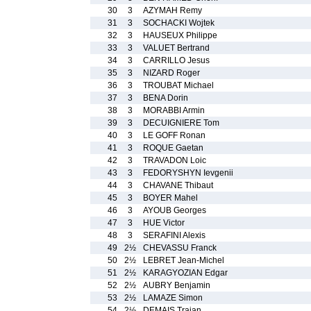
30
3
AZYMAH Remy
31
3
SOCHACKI Wojtek
32
3
HAUSEUX Philippe
33
3
VALUET Bertrand
34
3
CARRILLO Jesus
35
3
NIZARD Roger
36
3
TROUBAT Michael
37
3
BENA Dorin
38
3
MORABBI Armin
39
3
DECUIGNIERE Tom
40
3
LE GOFF Ronan
41
3
ROQUE Gaetan
42
3
TRAVADON Loic
43
3
FEDORYSHYN Ievgenii
44
3
CHAVANE Thibaut
45
3
BOYER Mahel
46
3
AYOUB Georges
47
3
HUE Victor
48
3
SERAFINI Alexis
49
2½
CHEVASSU Franck
50
2½
LEBRET Jean-Michel
51
2½
KARAGYOZIAN Edgar
52
2½
AUBRY Benjamin
53
2½
LAMAZE Simon
54
2½
DEMAIS Traian