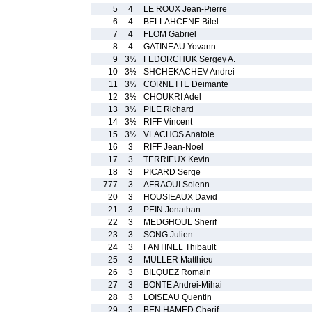
5
4
LE ROUX Jean-Pierre
6
4
BELLAHCENE Bilel
7
4
FLOM Gabriel
8
4
GATINEAU Yovann
9
3½
FEDORCHUK Sergey A.
10
3½
SHCHEKACHEV Andrei
11
3½
CORNETTE Deimante
12
3½
CHOUKRI Adel
13
3½
PILE Richard
14
3½
RIFF Vincent
15
3½
VLACHOS Anatole
16
3
RIFF Jean-Noel
17
3
TERRIEUX Kevin
18
3
PICARD Serge
777
3
AFRAOUI Solenn
20
3
HOUSIEAUX David
21
3
PEIN Jonathan
22
3
MEDGHOUL Sherif
23
3
SONG Julien
24
3
FANTINEL Thibault
25
3
MULLER Matthieu
26
3
BILQUEZ Romain
27
3
BONTE Andrei-Mihai
28
3
LOISEAU Quentin
29
3
BEN HAMED Cherif