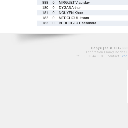
888
0
MIRGUET Vladislav
180
0
DYGAS Arthur
181
0
NGUYEN Khoe
182
0
MEDGHOUL Issam
183
0
BEDUOGLU Cassandra
Copyright © 2015 FFE
Fédération Française des 
tél :
01 39 44 65 80
| contact :
con