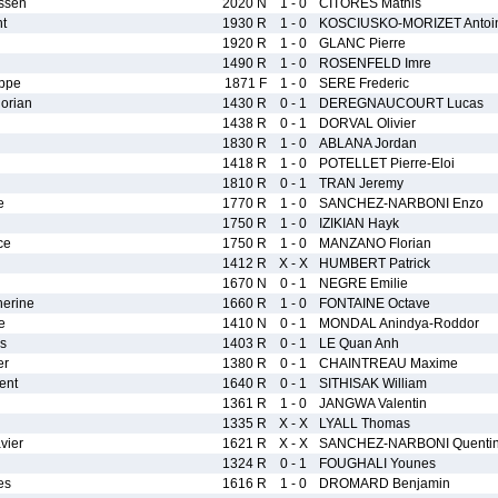
ssen
2020 N
1 - 0
CITORES Mathis
t
1930 R
1 - 0
KOSCIUSKO-MORIZET Antoi
1920 R
1 - 0
GLANC Pierre
1490 R
1 - 0
ROSENFELD Imre
ppe
1871 F
1 - 0
SERE Frederic
orian
1430 R
0 - 1
DEREGNAUCOURT Lucas
1438 R
0 - 1
DORVAL Olivier
1830 R
1 - 0
ABLANA Jordan
1418 R
1 - 0
POTELLET Pierre-Eloi
1810 R
0 - 1
TRAN Jeremy
e
1770 R
1 - 0
SANCHEZ-NARBONI Enzo
1750 R
1 - 0
IZIKIAN Hayk
ce
1750 R
1 - 0
MANZANO Florian
1412 R
X - X
HUMBERT Patrick
1670 N
0 - 1
NEGRE Emilie
erine
1660 R
1 - 0
FONTAINE Octave
e
1410 N
0 - 1
MONDAL Anindya-Roddor
s
1403 R
0 - 1
LE Quan Anh
er
1380 R
0 - 1
CHAINTREAU Maxime
ent
1640 R
0 - 1
SITHISAK William
1361 R
1 - 0
JANGWA Valentin
1335 R
X - X
LYALL Thomas
vier
1621 R
X - X
SANCHEZ-NARBONI Quenti
1324 R
0 - 1
FOUGHALI Younes
es
1616 R
1 - 0
DROMARD Benjamin