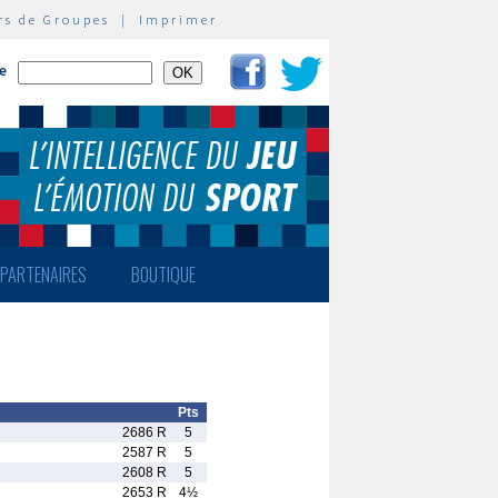
rs de Groupes
|
Imprimer
te
PARTENAIRES
BOUTIQUE
Pts
2686 R
5
2587 R
5
2608 R
5
2653 R
4½