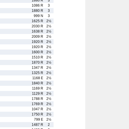
1880 R
3
1086 R
3
1880 R
3
999 N
3
1625 R
2½
2030 R
2½
1638 R
2½
2009 R
2½
1920 R
2½
1920 R
2½
1600 R
2½
1510 R
2½
1870 R
2½
1347 R
2½
1325 R
2½
1168 E
2½
1840 R
2½
1169 R
2½
1129 R
2½
1788 R
2½
1769 R
2½
1047 R
2½
1750 R
2½
799 E
2½
1487 R
2