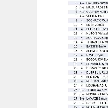
5
4½
PAVLIDIS Antoni
6
4½
MAISURADZE N
7
4½
GULIYEV Nami
8
4½
VELTEN Paul
9
4
SOCHACKI Wojt
10
4
EDEN James
11
4
BELLAICHE Ant
12
4
HUTOIS Mickael
13
4
SOCHACKI Chri
14
4
TERNAULT Math
15
4
BASSINI Emile
16
4
SERMIER Guill
17
4
RAVOT Cyril
18
4
BOGDANOV Eg
19
4
LE MAREC Sim
20
4
DUMAS Charles
21
4
DUTREUIL Rap
22
4
BEN HAMED Che
23
4
MEKHANE Ada
24
4
MOUHAMAD Joa
25
3½
TERRIEUX Kevi
26
3½
MONROY Charl
27
3½
LAMAZE Simon
28
3½
DAESCHLER Flo
29
3½
POIGNOT Quent