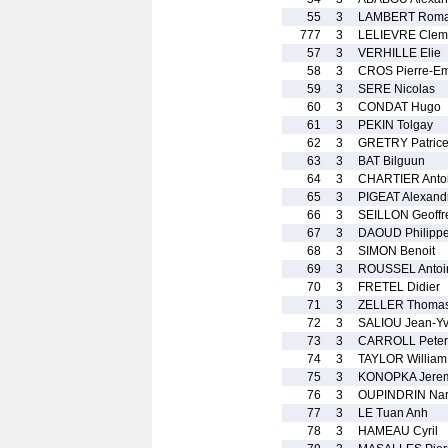
55
3
LAMBERT Roma
777
3
LELIEVRE Clem
57
3
VERHILLE Elie
58
3
CROS Pierre-E
59
3
SERE Nicolas
60
3
CONDAT Hugo
61
3
PEKIN Tolgay
62
3
GRETRY Patric
63
3
BAT Bilguun
64
3
CHARTIER Anto
65
3
PIGEAT Alexand
66
3
SEILLON Geoffr
67
3
DAOUD Philipp
68
3
SIMON Benoit
69
3
ROUSSEL Antoi
70
3
FRETEL Didier
71
3
ZELLER Thoma
72
3
SALIOU Jean-Y
73
3
CARROLL Peter
74
3
TAYLOR William
75
3
KONOPKA Jere
76
3
OUPINDRIN Nar
77
3
LE Tuan Anh
78
3
HAMEAU Cyril