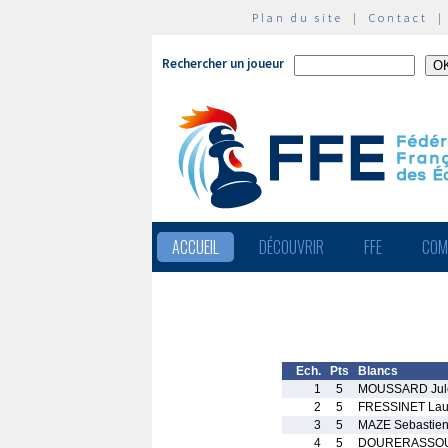
Plan du site
|
Contact
Rechercher un joueur
ACCUEIL
DÉCOUVRIR
FFE
COM
Ech.
Pts
Blancs
1
5
MOUSSARD Jul
2
5
FRESSINET Lau
3
5
MAZE Sebastie
4
5
DOURERASSOU 