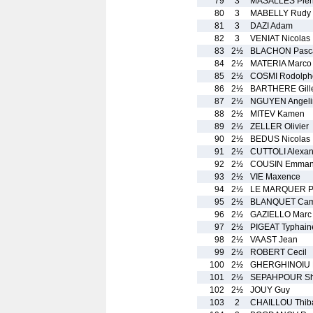
79
3
MASALLES Pier
80
3
MABELLY Rudy
81
3
DAZI Adam
82
3
VENIAT Nicolas
83
2½
BLACHON Pasc
84
2½
MATERIA Marco
85
2½
COSMI Rodolph
86
2½
BARTHERE Gill
87
2½
NGUYEN Angeli
88
2½
MITEV Kamen
89
2½
ZELLER Olivier
90
2½
BEDUS Nicolas
91
2½
CUTTOLI Alexan
92
2½
COUSIN Emman
93
2½
VIE Maxence
94
2½
LE MARQUER Pi
95
2½
BLANQUET Cami
96
2½
GAZIELLO Marc
97
2½
PIGEAT Typhain
98
2½
VAAST Jean
99
2½
ROBERT Cecil
100
2½
GHERGHINOIU 
101
2½
SEPAHPOUR Sh
102
2½
JOUY Guy
103
2
CHAILLOU Thiba