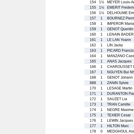
154
1½
MEYER Louis-Ar
155
1½
EMERIT Frederi
156
1½
DELHOUME Em
157
1
BOURNEZ Pierr
158
1
IMPEROR Mari
159
1
GENOT Quentin
160
1
LENAIN BADER 
161
1
LE LAN Yoann
162
1
LIN Jacky
163
1
PICARD Francis
164
1
MANZANO Cass
165
1
ANAS Jacques
166
1
CHAROUSSET 
167
1
NGUYEN Bui Nh
168
1
GENOT Johann
888
1
ZANIN Sylvie
170
1
LESAGE Martin
171
1
DURANTON Pau
172
1
SAUZET Lia
173
1
TRAN Camille
174
1
NEGRE Maxime
175
1
TEXIER Cesar
176
1
LEWIN Jacques
177
1
HILTON Marc
178
0
MEDGHOUL As