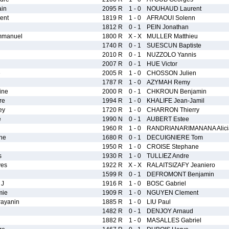
in
2095 R
1 - 0
NOUHAUD Laurent
ent
1819 R
1 - 0
AFRAOUI Solenn
1812 R
0 - 1
PEIN Jonathan
mmanuel
1800 R
X - X
MULLER Matthieu
1740 R
0 - 1
SUESCUN Baptiste
2010 R
0 - 1
NUZZOLO Yannis
2007 R
0 - 1
HUE Victor
e
2005 R
1 - 0
CHOSSON Julien
1787 R
1 - 0
AZYMAH Remy
ine
2000 R
0 - 1
CHKROUN Benjamin
re
1994 R
1 - 0
KHALIFE Jean-Jamil
ey
1720 R
1 - 0
CHARRON Thierry
e
1990 N
0 - 1
AUBERT Estee
1960 R
1 - 0
RANDRIANARIMANANA Alici
ne
1680 R
0 - 1
DECUIGNIERE Tom
1950 R
1 - 0
CROISE Stephane
s
1930 R
1 - 0
TULLIEZ Andre
ves
1922 R
X - X
RALAITSIZAFY Jeaniero
1599 R
0 - 1
DEFROMONT Benjamin
 J
1916 R
1 - 0
BOSC Gabriel
mie
1909 R
1 - 0
NGUYEN Clement
ayanin
1885 R
1 - 0
LIU Paul
1482 R
0 - 1
DENJOY Arnaud
1882 R
1 - 0
MASALLES Gabriel