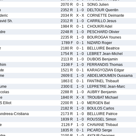
2070 R
0 - 1
SONG Julien
n
2352 R
1 - 0
DELTOUR Quentin
eric
2034 R
X - X
CORNETTE Deimante
vid Sh.
2312 R
1 - 0
CARRILLO Jesus
1984 R
0 - 1
CHOUKRI Adel
dre
2248 R
1 - 0
PESCHARD Olivier
2235 R
1 - 0
BOUROGAA Younes
1789 F
0 - 1
NIZARD Roger
r
2180 R
0 - 1
BELLUIRE Beatrice
1754 R
1 - 0
LEBRET Jean-Michel
2113 R
1 - 0
DUBOIS Benjamin
him
2108 F
1 - 0
FERRANDIS Thomas
ste
1521 R
0 - 1
KARAGYOZIAN Edgar
me
2609 E
1 - 0
ABDELMOUMEN Oussama
1863 E
0 - 1
FANTINEL Thibault
aume
2300 E
1 - 0
LEPRETRE Jean-Marc
colas
2288 R
1 - 0
AUBRY Benjamin
ie
1840 R
X - X
TROUBAT Michael
Elliot
2200 R
1 - 0
MERGEN Bat
2182 R
1 - 0
BOULOS Carlos
dreea-Cristiana
2173 R
1 - 0
BELLUIRE Patrice
1839 R
1 - 0
ROUSSEL Simon
e
2126 F
1 - 0
CHAVANE Thibaut
1835 R
0 - 1
PICARD Serge
dre
2100 R
1 - 0
AYOUB Georges