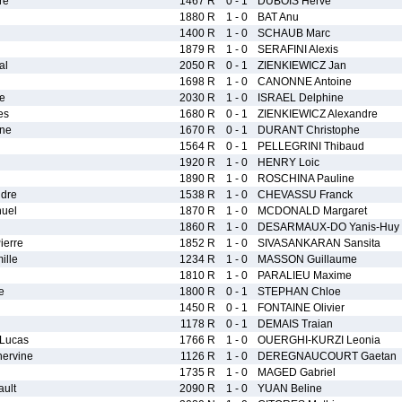
re
1467 R
0 - 1
DUBOIS Herve
1880 R
1 - 0
BAT Anu
1400 R
1 - 0
SCHAUB Marc
1879 R
1 - 0
SERAFINI Alexis
al
2050 R
0 - 1
ZIENKIEWICZ Jan
1698 R
1 - 0
CANONNE Antoine
e
2030 R
1 - 0
ISRAEL Delphine
es
1680 R
0 - 1
ZIENKIEWICZ Alexandre
ne
1670 R
0 - 1
DURANT Christophe
1564 R
0 - 1
PELLEGRINI Thibaud
1920 R
1 - 0
HENRY Loic
1890 R
1 - 0
ROSCHINA Pauline
dre
1538 R
1 - 0
CHEVASSU Franck
uel
1870 R
1 - 0
MCDONALD Margaret
1860 R
1 - 0
DESARMAUX-DO Yanis-Huy
erre
1852 R
1 - 0
SIVASANKARAN Sansita
lle
1234 R
1 - 0
MASSON Guillaume
1810 R
1 - 0
PARALIEU Maxime
e
1800 R
0 - 1
STEPHAN Chloe
1450 R
0 - 1
FONTAINE Olivier
1178 R
0 - 1
DEMAIS Traian
Lucas
1766 R
1 - 0
OUERGHI-KURZI Leonia
ervine
1126 R
1 - 0
DEREGNAUCOURT Gaetan
1735 R
1 - 0
MAGED Gabriel
ult
2090 R
1 - 0
YUAN Beline