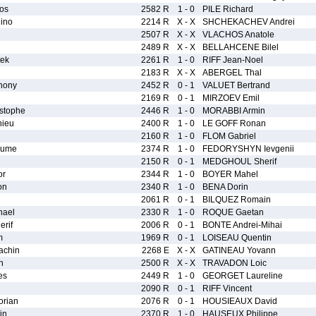
os
2582 R
1 - 0
PILE Richard
ino
2214 R
X - X
SHCHEKACHEV Andrei
g
2507 R
X - X
VLACHOS Anatole
2489 R
X - X
BELLAHCENE Bilel
ek
2261 R
1 - 0
RIFF Jean-Noel
2183 R
X - X
ABERGEL Thal
hony
2452 R
0 - 1
VALUET Bertrand
2169 R
0 - 1
MIRZOEV Emil
stophe
2446 R
1 - 0
MORABBI Armin
ieu
2400 R
1 - 0
LE GOFF Ronan
2160 R
1 - 0
FLOM Gabriel
aume
2374 R
1 - 0
FEDORYSHYN Ievgenii
2150 R
0 - 1
MEDGHOUL Sherif
or
2344 R
1 - 0
BOYER Mahel
on
2340 R
1 - 0
BENA Dorin
2061 R
0 - 1
BILQUEZ Romain
hael
2330 R
1 - 0
ROQUE Gaetan
rif
2006 R
0 - 1
BONTE Andrei-Mihai
m
1969 R
0 - 1
LOISEAU Quentin
chin
2268 E
X - X
GATINEAU Yovann
n
2500 R
X - X
TRAVADON Loic
es
2449 R
1 - 0
GEORGET Laureline
2090 R
0 - 1
RIFF Vincent
rian
2076 R
0 - 1
HOUSIEAUX David
in
2370 R
1 - 0
HAUSEUX Philippe