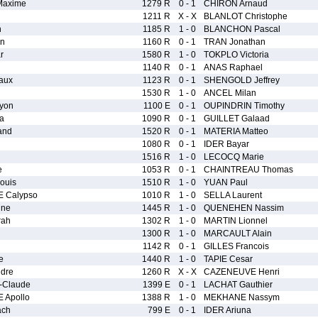
axime
1279 R
0 - 1
CHIRON Arnaud
1211 R
X - X
BLANLOT Christophe
n
1185 R
1 - 0
BLANCHON Pascal
n
1160 R
0 - 1
TRAN Jonathan
r
1580 R
1 - 0
TOKPLO Victoria
1140 R
0 - 1
ANAS Raphael
aux
1123 R
0 - 1
SHENGOLD Jeffrey
1530 R
1 - 0
ANCEL Milan
yon
1100 E
0 - 1
OUPINDRIN Timothy
a
1090 R
0 - 1
GUILLET Galaad
and
1520 R
0 - 1
MATERIA Matteo
1080 R
0 - 1
IDER Bayar
1516 R
1 - 0
LECOCQ Marie
e
1053 R
0 - 1
CHAINTREAU Thomas
ouis
1510 R
1 - 0
YUAN Paul
 Calypso
1010 R
1 - 0
SELLA Laurent
ine
1445 R
1 - 0
QUENEHEN Nassim
ah
1302 R
1 - 0
MARTIN Lionnel
1300 R
1 - 0
MARCAULT Alain
1142 R
0 - 1
GILLES Francois
e
1440 R
1 - 0
TAPIE Cesar
dre
1260 R
X - X
CAZENEUVE Henri
-Claude
1399 E
0 - 1
LACHAT Gauthier
 Apollo
1388 R
1 - 0
MEKHANE Nassym
ch
799 E
0 - 1
IDER Ariuna