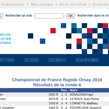
|
Publications
|
Mon Compte
|
Gérer son Club
|
Directeu
Rechercher un club
Rechercher dans le si
PÉTITIONS
SECTEURS
DOCUMENTS
DÉVELOPPEMENT
Championnat de France Rapide Orsay 2018
Résultats de la ronde 6
Res.
Noirs
es
2602 R
1 - 0
KOVALENKO Igor
rent
2674 R
X - X
LE ROUX Jean-Pierre
n
2550 R
X - X
CORNETTE Matthieu
Jonathan
2464 R
X - X
FEDORCHUK Sergey A.