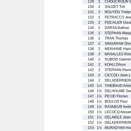
129
2
CHOUCROUN M
130
2
SAUZET Tim
131
2
NGUYEN Trista
132
2
PETRACCO Jea
133
2
FISCHLER Osca
134
2
DARSA Nathan
135
2
STEPHAN Marg
136
2
TRAN Thomas
137
2
SINGARAM She
138
2
MEKHANE Hani
139
2
MASALLES Rol
140
2
DUBOIS Gabriel
141
2
KOHLI Dhruv
142
2
STEPHAN Pierr
143
2
CICCOLI Jean-L
144
2
DELADERRIERE
145
1½
THIEBAUD Anto
146
1½
DELHOUME Sar
147
1½
PICOD Florian
148
1½
BOULOS Paul
149
1½
RASNEUR Andr
150
1½
LECOCQ Alexan
151
1½
DELAIGLE Jean
152
1½
DELADERRIERE
153
1½
MURADYAN Hra