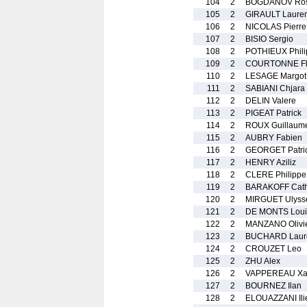
104
2
BOGDANOV Ro
105
2
GIRAULT Lauren
106
2
NICOLAS Pierre
107
2
BISIO Sergio
108
2
POTHIEUX Phili
109
2
COURTONNE Fl
110
2
LESAGE Margot
111
2
SABIANI Chjara
112
2
DELIN Valere
113
2
PIGEAT Patrick
114
2
ROUX Guillaum
115
2
AUBRY Fabien
116
2
GEORGET Patri
117
2
HENRY Aziliz
118
2
CLERE Philippe
119
2
BARAKOFF Cath
120
2
MIRGUET Ulyss
121
2
DE MONTS Loui
122
2
MANZANO Olivi
123
2
BUCHARD Laur
124
2
CROUZET Leo
125
2
ZHU Alex
126
2
VAPPEREAU Xa
127
2
BOURNEZ Ilan
128
2
ELOUAZZANI Ili