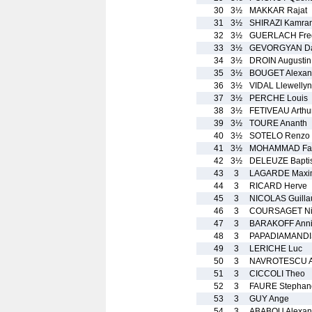
30
3½
MAKKAR Rajat
31
3½
SHIRAZI Kamra
32
3½
GUERLACH Fred
33
3½
GEVORGYAN Da
34
3½
DROIN Augustin
35
3½
BOUGET Alexan
36
3½
VIDAL Llewellyn
37
3½
PERCHE Louis
38
3½
FETIVEAU Arthu
39
3½
TOURE Ananth
40
3½
SOTELO Renzo
41
3½
MOHAMMAD Fa
42
3½
DELEUZE Bapti
43
3
LAGARDE Maxi
44
3
RICARD Herve
45
3
NICOLAS Guill
46
3
COURSAGET Ni
47
3
BARAKOFF Ann
48
3
PAPADIAMANDIS 
49
3
LERICHE Luc
50
3
NAVROTESCU An
51
3
CICCOLI Theo
52
3
FAURE Stephan
53
3
GUY Ange
54
3
ABABOU Alexan