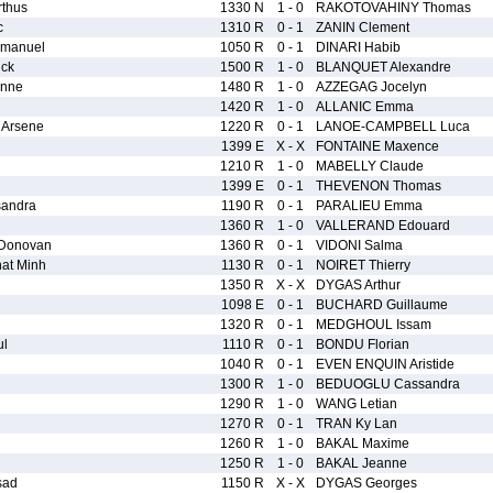
thus
1330 N
1 - 0
RAKOTOVAHINY Thomas
c
1310 R
0 - 1
ZANIN Clement
manuel
1050 R
0 - 1
DINARI Habib
ick
1500 R
1 - 0
BLANQUET Alexandre
anne
1480 R
1 - 0
AZZEGAG Jocelyn
1420 R
1 - 0
ALLANIC Emma
Arsene
1220 R
0 - 1
LANOE-CAMPBELL Luca
1399 E
X - X
FONTAINE Maxence
1210 R
1 - 0
MABELLY Claude
1399 E
0 - 1
THEVENON Thomas
andra
1190 R
0 - 1
PARALIEU Emma
1360 R
1 - 0
VALLERAND Edouard
Donovan
1360 R
0 - 1
VIDONI Salma
at Minh
1130 R
0 - 1
NOIRET Thierry
1350 R
X - X
DYGAS Arthur
1098 E
0 - 1
BUCHARD Guillaume
1320 R
0 - 1
MEDGHOUL Issam
l
1110 R
0 - 1
BONDU Florian
1040 R
0 - 1
EVEN ENQUIN Aristide
1300 R
1 - 0
BEDUOGLU Cassandra
1290 R
1 - 0
WANG Letian
1270 R
0 - 1
TRAN Ky Lan
1260 R
1 - 0
BAKAL Maxime
1250 R
1 - 0
BAKAL Jeanne
sad
1150 R
X - X
DYGAS Georges