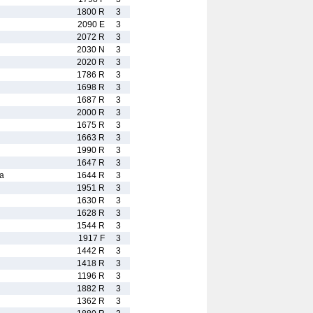
1800 R
3
2090 E
3
2072 R
3
2030 N
3
2020 R
3
1786 R
3
1698 R
3
1687 R
3
2000 R
3
1675 R
3
1663 R
3
1990 R
3
1647 R
3
a
1644 R
3
1951 R
3
1630 R
3
1628 R
3
1544 R
3
1917 F
3
1442 R
3
1418 R
3
1196 R
3
1882 R
3
1362 R
3