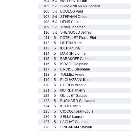
104
5½
NGUYEN Tristan
105
5½
SIVASANKARAN Sansita
106
5½
BOULOS Paul
107
5½
STEPHAN Chloe
108
5½
HENRY Loic
109
5½
TRAN Jonathan
110
5½
SHENGOLD Jeffrey
111
5
POTELLET Pierre-Eloi
112
5
HILTON Marc
113
5
IDER Ariuna
114
5
MARTIN Lionnel
115
5
BARAKOFF Catherine
116
5
ISRAEL Delphine
117
5
CROISE Stephane
118
5
TULLIEZ Andre
119
5
ELOUAZZANI Ilies
120
5
CHIRON Arnaud
121
5
NOIRET Thierry
122
5
GUILLET Galaad
123
5
BUCHARD Guillaume
124
5
KOHLI Dhruv
125
5
CICCOLI Jean-Louis
126
5
SELLA Laurent
127
5
LACHAT Gauthier
128
5
SINGARAM Sheyon