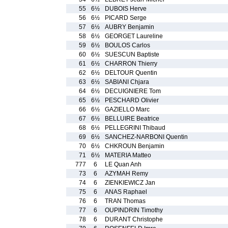
55
6½
DUBOIS Herve
56
6½
PICARD Serge
57
6½
AUBRY Benjamin
58
6½
GEORGET Laureline
59
6½
BOULOS Carlos
60
6½
SUESCUN Baptiste
61
6½
CHARRON Thierry
62
6½
DELTOUR Quentin
63
6½
SABIANI Chjara
64
6½
DECUIGNIERE Tom
65
6½
PESCHARD Olivier
66
6½
GAZIELLO Marc
67
6½
BELLUIRE Beatrice
68
6½
PELLEGRINI Thibaud
69
6½
SANCHEZ-NARBONI Quentin
70
6½
CHKROUN Benjamin
71
6½
MATERIA Matteo
777
6
LE Quan Anh
73
6
AZYMAH Remy
74
6
ZIENKIEWICZ Jan
75
6
ANAS Raphael
76
6
TRAN Thomas
77
6
OUPINDRIN Timothy
78
6
DURANT Christophe