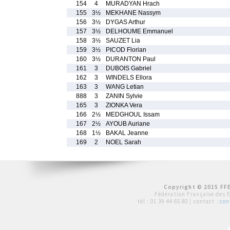
154
4
MURADYAN Hrach
155
3½
MEKHANE Nassym
156
3½
DYGAS Arthur
157
3½
DELHOUME Emmanuel
158
3½
SAUZET Lia
159
3½
PICOD Florian
160
3½
DURANTON Paul
161
3
DUBOIS Gabriel
162
3
WINDELS Ellora
163
3
WANG Letian
888
3
ZANIN Sylvie
165
3
ZIONKA Vera
166
2½
MEDGHOUL Issam
167
2½
AYOUB Auriane
168
1½
BAKAL Jeanne
169
2
NOEL Sarah
Copyright © 2015 FFE
Fédération Française des 
tél :
01 39 44 65 80
| contact :
con