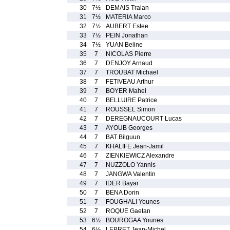
30
7½
DEMAIS Traian
31
7½
MATERIA Marco
32
7½
AUBERT Estee
33
7½
PEIN Jonathan
34
7½
YUAN Beline
35
7
NICOLAS Pierre
36
7
DENJOY Arnaud
37
7
TROUBAT Michael
38
7
FETIVEAU Arthur
39
7
BOYER Mahel
40
7
BELLUIRE Patrice
41
7
ROUSSEL Simon
42
7
DEREGNAUCOURT Lucas
43
7
AYOUB Georges
44
7
BAT Bilguun
45
7
KHALIFE Jean-Jamil
46
7
ZIENKIEWICZ Alexandre
47
7
NUZZOLO Yannis
48
7
JANGWA Valentin
49
7
IDER Bayar
50
7
BENA Dorin
51
7
FOUGHALI Younes
52
7
ROQUE Gaetan
53
6½
BOUROGAA Younes
54
6½
LEBRET Jean-Michel