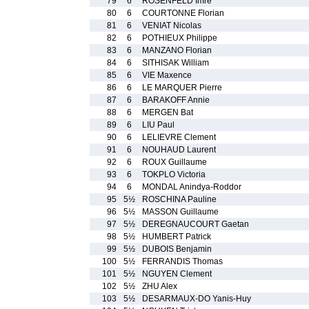
79
6
ROSENFELD Imre
80
6
COURTONNE Florian
81
6
VENIAT Nicolas
82
6
POTHIEUX Philippe
83
6
MANZANO Florian
84
6
SITHISAK William
85
6
VIE Maxence
86
6
LE MARQUER Pierre
87
6
BARAKOFF Annie
88
6
MERGEN Bat
89
6
LIU Paul
90
6
LELIEVRE Clement
91
6
NOUHAUD Laurent
92
6
ROUX Guillaume
93
6
TOKPLO Victoria
94
6
MONDAL Anindya-Roddor
95
5½
ROSCHINA Pauline
96
5½
MASSON Guillaume
97
5½
DEREGNAUCOURT Gaetan
98
5½
HUMBERT Patrick
99
5½
DUBOIS Benjamin
100
5½
FERRANDIS Thomas
101
5½
NGUYEN Clement
102
5½
ZHU Alex
103
5½
DESARMAUX-DO Yanis-Huy