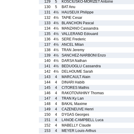
129
5
KOSCIUSKO-MORIZET Antoine
130
5
BAT Anu
131
4½
HAUSEUX Philippe
132
4½
TAPIE Cesar
133
4½
BLANCHON Pascal
134
4½
MANZANO Cassandra
135
4½
VALLERAND Edouard
136
4½
SERE Frederic
137
4½
ANCEL Milan
138
4½
TRAN Jeremy
139
4½
SANCHEZ-NARBONI Enzo
140
4½
DARSA Nathan
141
4½
BEDUOGLU Cassandra
142
4½
DELHOUME Sarah
143
4
MARCAULT Alain
144
4
DINARI Habib
145
4
CITORES Mathis
146
4
RAKOTOVAHINY Thomas
147
4
TRAN Ky Lan
148
4
BAKAL Maxime
149
4
CAZENEUVE Henri
150
4
DYGAS Georges
151
4
LANOE-CAMPBELL Luca
152
4
MABELLY Claude
153
4
MEYER Louis-Arthus