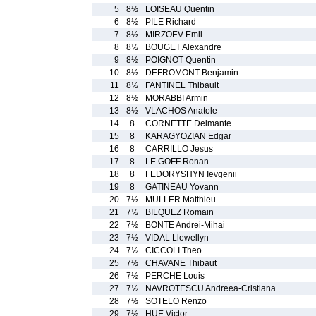
5
8½
LOISEAU Quentin
6
8½
PILE Richard
7
8½
MIRZOEV Emil
8
8½
BOUGET Alexandre
9
8½
POIGNOT Quentin
10
8½
DEFROMONT Benjamin
11
8½
FANTINEL Thibault
12
8½
MORABBI Armin
13
8½
VLACHOS Anatole
14
8
CORNETTE Deimante
15
8
KARAGYOZIAN Edgar
16
8
CARRILLO Jesus
17
8
LE GOFF Ronan
18
8
FEDORYSHYN Ievgenii
19
8
GATINEAU Yovann
20
7½
MULLER Matthieu
21
7½
BILQUEZ Romain
22
7½
BONTE Andrei-Mihai
23
7½
VIDAL Llewellyn
24
7½
CICCOLI Theo
25
7½
CHAVANE Thibaut
26
7½
PERCHE Louis
27
7½
NAVROTESCU Andreea-Cristiana
28
7½
SOTELO Renzo
29
7½
HUE Victor