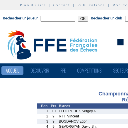
Plan du site
|
Contact
|
Publications
|
Mon C
Rechercher un joueur
Rechercher un club
ACCUEIL
DÉCOUVRIR
FFE
COMPÉTITIONS
SECTEU
Championna
Ré
Ech.
Pts
Blancs
1
10
FEDORCHUK Sergey A.
2
9
RIFF Vincent
3
9
BOGDANOV Egor
4
9
GEVORGYAN David Sh.