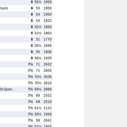
8
55½
1958
Touch
8
55
1956
8
54
1950
8
54
1922
8
52½
1893
8
52½
1863
8
51
1770
8
50½
1846
8
50
1806
8
49½
1939
7½
71
2632
7½
71
2604
7½
70½
2638
7½
70½
2618
- St Quen…
7½
69½
2688
7½
69
2552
7½
69
2516
7½
61½
2122
7½
58½
1956
7½
58
2041
7½
57½
1934