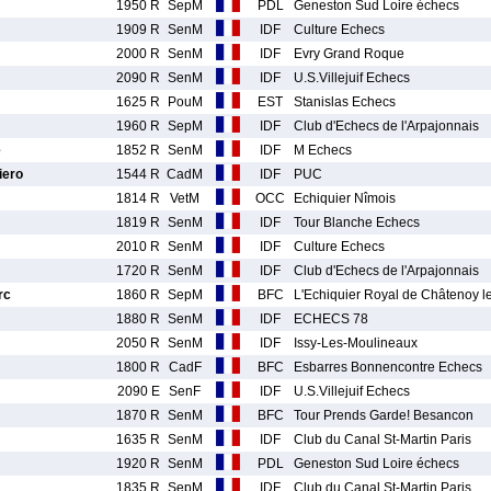
1950 R
SepM
PDL
Geneston Sud Loire échecs
1909 R
SenM
IDF
Culture Echecs
2000 R
SenM
IDF
Evry Grand Roque
2090 R
SenM
IDF
U.S.Villejuif Echecs
1625 R
PouM
EST
Stanislas Echecs
1960 R
SepM
IDF
Club d'Echecs de l'Arpajonnais
e
1852 R
SenM
IDF
M Echecs
iero
1544 R
CadM
IDF
PUC
1814 R
VetM
OCC
Echiquier Nîmois
1819 R
SenM
IDF
Tour Blanche Echecs
2010 R
SenM
IDF
Culture Echecs
1720 R
SenM
IDF
Club d'Echecs de l'Arpajonnais
rc
1860 R
SepM
BFC
L'Echiquier Royal de Châtenoy l
1880 R
SenM
IDF
ECHECS 78
2050 R
SenM
IDF
Issy-Les-Moulineaux
1800 R
CadF
BFC
Esbarres Bonnencontre Echecs
2090 E
SenF
IDF
U.S.Villejuif Echecs
1870 R
SenM
BFC
Tour Prends Garde! Besancon
1635 R
SenM
IDF
Club du Canal St-Martin Paris
1920 R
SenM
PDL
Geneston Sud Loire échecs
1835 R
SepM
IDF
Club du Canal St-Martin Paris