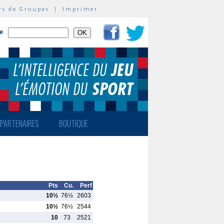
rs de Groupes
|
Imprimer
te
PARTENAIRES
BOUTIQUE
Pts
Cu.
Perf
10½
76½
2603
10½
76½
2544
10
73
2521