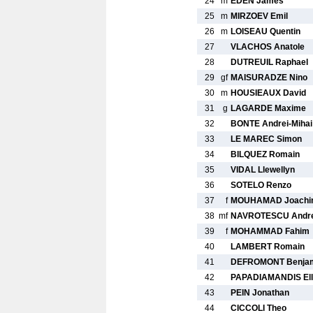
24
m
EDEN James
25
m
MIRZOEV Emil
26
m
LOISEAU Quentin
27
VLACHOS Anatole
28
DUTREUIL Raphael
29
gf
MAISURADZE Nino
30
m
HOUSIEAUX David
31
g
LAGARDE Maxime
32
BONTE Andrei-Mihai
33
LE MAREC Simon
34
BILQUEZ Romain
35
VIDAL Llewellyn
36
SOTELO Renzo
37
f
MOUHAMAD Joachi
38
mf
NAVROTESCU Andree
39
f
MOHAMMAD Fahim
40
LAMBERT Romain
41
DEFROMONT Benja
42
PAPADIAMANDIS Ell
43
PEIN Jonathan
44
CICCOLI Theo