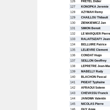
126
FRETEL Didier
127
KONOPKA Jeremie
128
AZYMAH Remy
129
CHAILLOU Thibault
130
ZIENKIEWICZ Jan
131
SIMON Benoit
132
LE MARQUER Pierr
133
RALAITSIZAFY Jean
134
BELLUIRE Patrice
135
LELIEVRE Clement
136
CONDAT Hugo
137
SEILLON Geoffrey
138
LEPRETRE Jean-Ma
139
MABELLY Rudy
140
BLACHON Pascal
141
PIGEAT Typhaine
142
AFRAOUI Solenn
143
CHEVASSU Franck
144
JANGWA Valentin
145
NICOLAS Pierre
146
GUY Ange