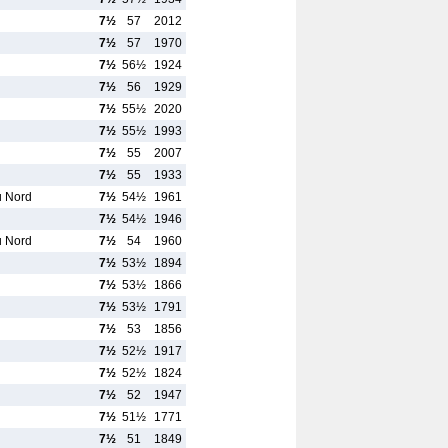
7½
57
2012
7½
57
1970
7½
56½
1924
7½
56
1929
7½
55½
2020
7½
55½
1993
7½
55
2007
7½
55
1933
u Nord
7½
54½
1961
7½
54½
1946
u Nord
7½
54
1960
7½
53½
1894
7½
53½
1866
7½
53½
1791
7½
53
1856
7½
52½
1917
7½
52½
1824
7½
52
1947
7½
51½
1771
7½
51
1849