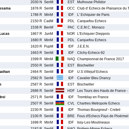
2030 N
SenM
EST
Mulhouse Philidor
ssama
1876 R
SenM
OCC
Club d' Echecs de Plaisance du 
1786 R
MinM
IDF
L' Echiquier de Paris
2150 R
CadM
PDL
Carquefou Echecs
1538 R
BenM
PAC
C.E.M.C. Monaco
Lucas
1867 R
JunM
NOR
L'Echiquier Dieppois
1680 R
MinM
PDL
Carquefou Echecs
1620 R
PupM
IDF
J.E.E.N.
1663 R
SenM
IDF
Clichy-Echecs-92
1599 R
MinM
NAQ
Championnat de France 2017
2550 R
SenM
EST
Bischwiller
athan
2464 R
SenM
IDF
U.S.Villejuif Echecs
2582 R
SenM
IDF
Cavalier Bleu Drancy
e
2587 R
SenM
EST
Bischwiller
2686 R
SenM
HDF
Les Tours des Hauts de France 
rei
2571 R
SenM
IDF
Tremblay en France
2507 R
SenM
CVL
Chartres Metropole Echecs
2230 R
SenM
IDF
Thomas Bourgneuf - Creteil
2100 R
SenM
BRE
Fous d'Echecs Pays de Ploërmel
1698 R
MinM
IDF
Issy-Les-Moulineaux
2182 R
SenM
NAQ
Poitiers-Migne Echecs