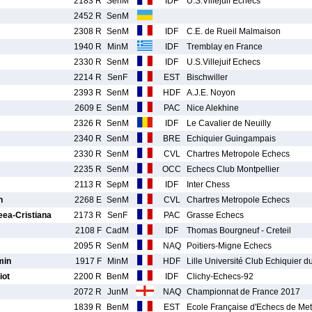
2183 R
SenM
IDF
U.S.Villejuif Echecs
2452 R
SenM
2308 R
SenM
IDF
C.E. de Rueil Malmaison
1940 R
MinM
IDF
Tremblay en France
2330 R
SenM
IDF
U.S.Villejuif Echecs
2214 R
SenF
EST
Bischwiller
2393 R
SenM
HDF
A.J.E. Noyon
2609 E
SenM
PAC
Nice Alekhine
2326 R
SenM
IDF
Le Cavalier de Neuilly
2340 R
SenM
BRE
Echiquier Guingampais
2330 R
SenM
CVL
Chartres Metropole Echecs
2235 R
SenM
OCC
Echecs Club Montpellier
2113 R
SepM
IDF
Inter Chess
n
2268 E
SenM
CVL
Chartres Metropole Echecs
a-Cristiana
2173 R
SenF
PAC
Grasse Echecs
2108 F
CadM
IDF
Thomas Bourgneuf - Creteil
2095 R
SenM
NAQ
Poitiers-Migne Echecs
min
1917 F
MinM
HDF
Lille Université Club Echiquier d
iot
2200 R
BenM
IDF
Clichy-Echecs-92
2072 R
JunM
NAQ
Championnat de France 2017
1839 R
BenM
EST
Ecole Française d'Echecs de Me