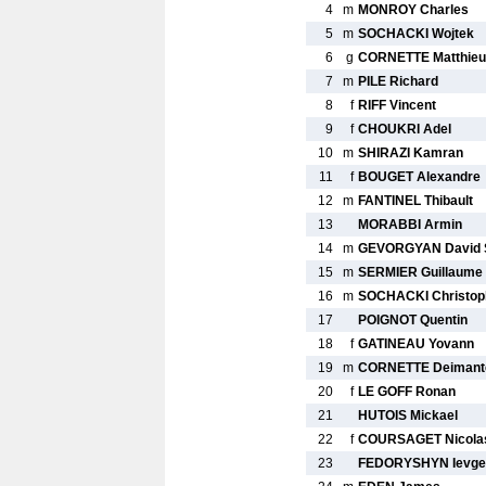
4
m
MONROY Charles
5
m
SOCHACKI Wojtek
6
g
CORNETTE Matthieu
7
m
PILE Richard
8
f
RIFF Vincent
9
f
CHOUKRI Adel
10
m
SHIRAZI Kamran
11
f
BOUGET Alexandre
12
m
FANTINEL Thibault
13
MORABBI Armin
14
m
GEVORGYAN David 
15
m
SERMIER Guillaume
16
m
SOCHACKI Christop
17
POIGNOT Quentin
18
f
GATINEAU Yovann
19
m
CORNETTE Deimant
20
f
LE GOFF Ronan
21
HUTOIS Mickael
22
f
COURSAGET Nicola
23
FEDORYSHYN Ievgen