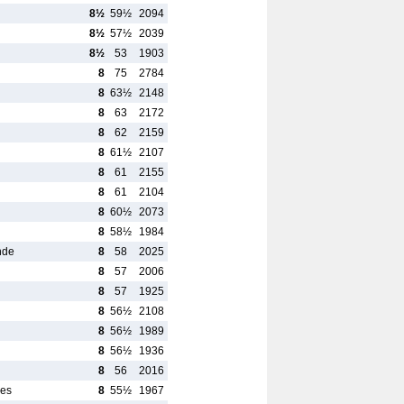
8½
59½
2094
8½
57½
2039
8½
53
1903
8
75
2784
8
63½
2148
8
63
2172
8
62
2159
8
61½
2107
8
61
2155
8
61
2104
8
60½
2073
8
58½
1984
nde
8
58
2025
8
57
2006
8
57
1925
8
56½
2108
8
56½
1989
8
56½
1936
8
56
2016
nes
8
55½
1967