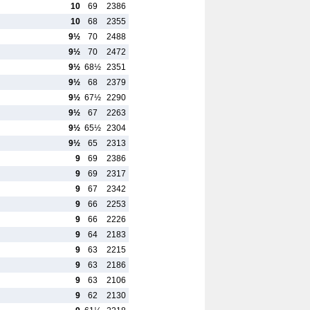
10
69
2386
10
68
2355
9½
70
2488
9½
70
2472
9½
68½
2351
9½
68
2379
9½
67½
2290
9½
67
2263
9½
65½
2304
9½
65
2313
9
69
2386
9
69
2317
9
67
2342
9
66
2253
9
66
2226
9
64
2183
9
63
2215
9
63
2186
9
63
2106
9
62
2130