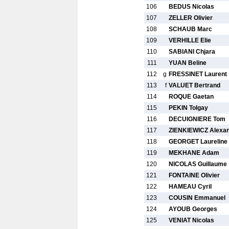
106
BEDUS Nicolas
107
ZELLER Olivier
108
SCHAUB Marc
109
VERHILLE Elie
110
SABIANI Chjara
111
YUAN Beline
112
g
FRESSINET Laurent
113
f
VALUET Bertrand
114
ROQUE Gaetan
115
PEKIN Tolgay
116
DECUIGNIERE Tom
117
ZIENKIEWICZ Alexa
118
GEORGET Laureline
119
MEKHANE Adam
120
NICOLAS Guillaume
121
FONTAINE Olivier
122
HAMEAU Cyril
123
COUSIN Emmanuel
124
AYOUB Georges
125
VENIAT Nicolas