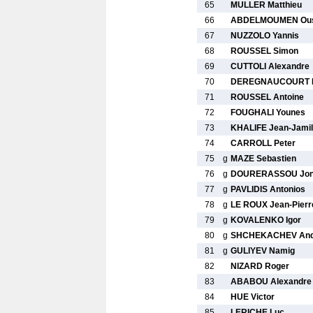
65
MULLER Matthieu
66
ABDELMOUMEN Ou
67
NUZZOLO Yannis
68
ROUSSEL Simon
69
CUTTOLI Alexandre
70
DEREGNAUCOURT 
71
ROUSSEL Antoine
72
FOUGHALI Younes
73
KHALIFE Jean-Jamil
74
CARROLL Peter
75
g
MAZE Sebastien
76
g
DOURERASSOU Jon
77
g
PAVLIDIS Antonios
78
g
LE ROUX Jean-Pierr
79
g
KOVALENKO Igor
80
g
SHCHEKACHEV And
81
g
GULIYEV Namig
82
NIZARD Roger
83
ABABOU Alexandre
84
HUE Victor
85
LERICHE Luc