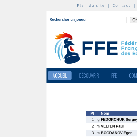
Plan du site
|
Contact
Rechercher un joueur
ACCUEIL
DÉCOUVRIR
FFE
COM
Pl
Nom
1
g
FEDORCHUK Sergey
2
m
VELTEN Paul
3
m
BOGDANOV Egor