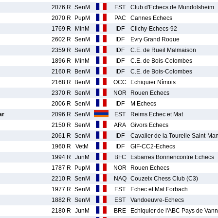
2076 R
SenM
EST
Club d'Echecs de Mundolsheim
2070 R
PupM
PAC
Cannes Echecs
1769 R
MinM
IDF
Clichy-Echecs-92
2602 R
SenM
IDF
Evry Grand Roque
2359 R
SenM
IDF
C.E. de Rueil Malmaison
1896 R
MinM
IDF
C.E. de Bois-Colombes
2160 R
BenM
IDF
C.E. de Bois-Colombes
2168 R
BenM
OCC
Echiquier Nîmois
2370 R
SenM
NOR
Rouen Echecs
2006 R
SenM
IDF
M Echecs
ar
2096 R
SenM
EST
Reims Echec et Mat
2150 R
SenM
ARA
Givors Echecs
2061 R
SenM
IDF
Cavalier de la Tourelle Saint-Ma
1960 R
VetM
IDF
GIF-CC2-Echecs
1994 R
JunM
BFC
Esbarres Bonnencontre Echecs
1787 R
PupM
NOR
Rouen Echecs
2210 R
SenM
NAQ
Couzeix Chess Club (C3)
1977 R
SenM
EST
Echec et Mat Forbach
1882 R
SenM
EST
Vandoeuvre-Echecs
2180 R
JunM
BRE
Echiquier de l'ABC Pays de Van