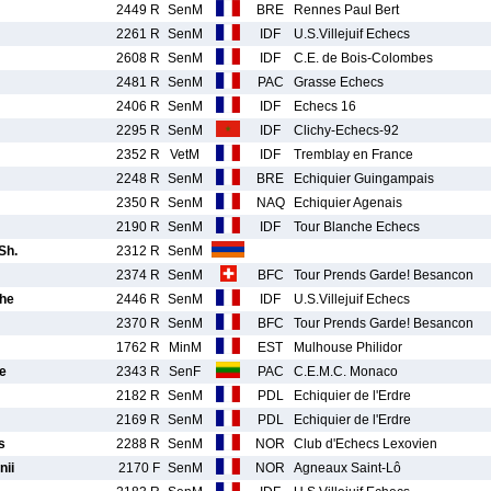
2449 R
SenM
BRE
Rennes Paul Bert
2261 R
SenM
IDF
U.S.Villejuif Echecs
2608 R
SenM
IDF
C.E. de Bois-Colombes
2481 R
SenM
PAC
Grasse Echecs
2406 R
SenM
IDF
Echecs 16
2295 R
SenM
IDF
Clichy-Echecs-92
2352 R
VetM
IDF
Tremblay en France
2248 R
SenM
BRE
Echiquier Guingampais
2350 R
SenM
NAQ
Echiquier Agenais
2190 R
SenM
IDF
Tour Blanche Echecs
Sh.
2312 R
SenM
2374 R
SenM
BFC
Tour Prends Garde! Besancon
he
2446 R
SenM
IDF
U.S.Villejuif Echecs
2370 R
SenM
BFC
Tour Prends Garde! Besancon
1762 R
MinM
EST
Mulhouse Philidor
e
2343 R
SenF
PAC
C.E.M.C. Monaco
2182 R
SenM
PDL
Echiquier de l'Erdre
2169 R
SenM
PDL
Echiquier de l'Erdre
s
2288 R
SenM
NOR
Club d'Echecs Lexovien
ii
2170 F
SenM
NOR
Agneaux Saint-Lô