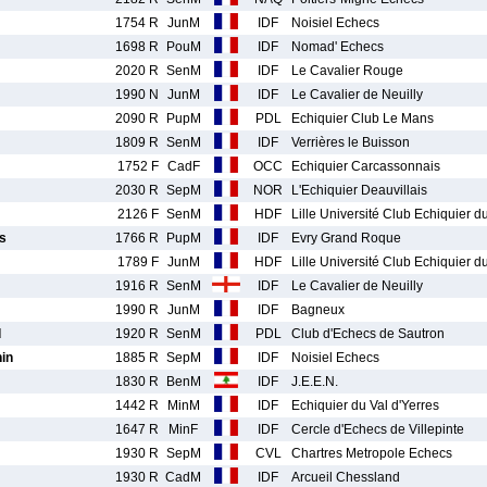
1754 R
JunM
IDF
Noisiel Echecs
1698 R
PouM
IDF
Nomad' Echecs
2020 R
SenM
IDF
Le Cavalier Rouge
1990 N
JunM
IDF
Le Cavalier de Neuilly
2090 R
PupM
PDL
Echiquier Club Le Mans
1809 R
SenM
IDF
Verrières le Buisson
1752 F
CadF
OCC
Echiquier Carcassonnais
2030 R
SepM
NOR
L'Echiquier Deauvillais
2126 F
SenM
HDF
Lille Université Club Echiquier d
s
1766 R
PupM
IDF
Evry Grand Roque
1789 F
JunM
HDF
Lille Université Club Echiquier d
1916 R
SenM
IDF
Le Cavalier de Neuilly
1990 R
JunM
IDF
Bagneux
d
1920 R
SenM
PDL
Club d'Echecs de Sautron
in
1885 R
SepM
IDF
Noisiel Echecs
1830 R
BenM
IDF
J.E.E.N.
1442 R
MinM
IDF
Echiquier du Val d'Yerres
1647 R
MinF
IDF
Cercle d'Echecs de Villepinte
1930 R
SepM
CVL
Chartres Metropole Echecs
1930 R
CadM
IDF
Arcueil Chessland