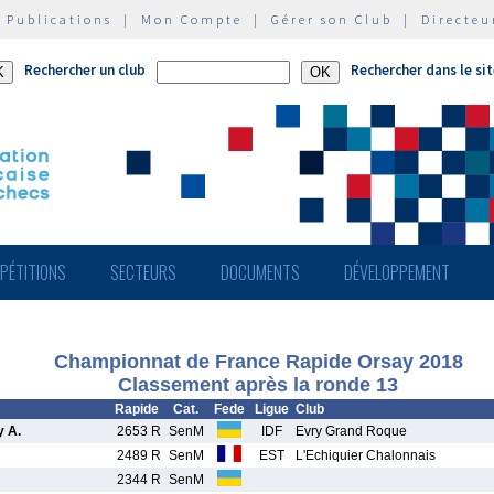
|
Publications
|
Mon Compte
|
Gérer son Club
|
Directeu
Rechercher un club
Rechercher dans le si
PÉTITIONS
SECTEURS
DOCUMENTS
DÉVELOPPEMENT
Championnat de France Rapide Orsay 2018
Classement après la ronde 13
Rapide
Cat.
Fede
Ligue
Club
 A.
2653 R
SenM
IDF
Evry Grand Roque
2489 R
SenM
EST
L'Echiquier Chalonnais
2344 R
SenM