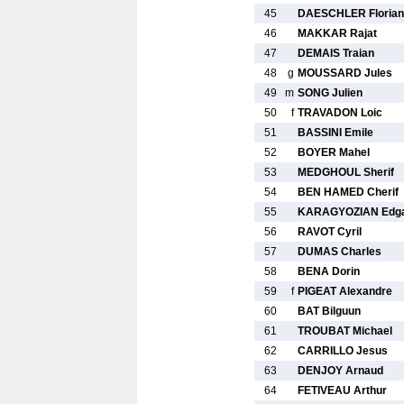
45
DAESCHLER Florian
46
MAKKAR Rajat
47
DEMAIS Traian
48
g
MOUSSARD Jules
49
m
SONG Julien
50
f
TRAVADON Loic
51
BASSINI Emile
52
BOYER Mahel
53
MEDGHOUL Sherif
54
BEN HAMED Cherif
55
KARAGYOZIAN Edg
56
RAVOT Cyril
57
DUMAS Charles
58
BENA Dorin
59
f
PIGEAT Alexandre
60
BAT Bilguun
61
TROUBAT Michael
62
CARRILLO Jesus
63
DENJOY Arnaud
64
FETIVEAU Arthur