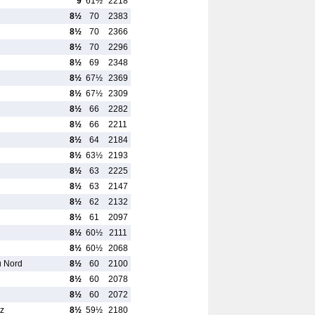
9
61½
2218
8½
70
2383
8½
70
2366
8½
70
2296
8½
69
2348
8½
67½
2369
8½
67½
2309
8½
66
2282
8½
66
2211
8½
64
2184
8½
63½
2193
8½
63
2225
8½
63
2147
8½
62
2132
8½
61
2097
8½
60½
2111
8½
60½
2068
u Nord
8½
60
2100
8½
60
2078
8½
60
2072
tz
8½
59½
2180