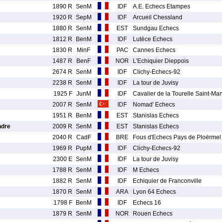
1890 R
SenM
IDF
A.E. Echecs Etampes
1920 R
SepM
IDF
Arcueil Chessland
1880 R
SenM
EST
Sundgau Echecs
1812 R
BenM
IDF
Lutèce Echecs
1830 R
MinF
PAC
Cannes Echecs
1487 R
BenF
NOR
L'Echiquier Dieppois
2674 R
SenM
IDF
Clichy-Echecs-92
2238 R
SenM
IDF
La tour de Juvisy
1925 F
JunM
IDF
Cavalier de la Tourelle Saint-Ma
2007 R
SenM
IDF
Nomad' Echecs
1951 R
BenM
EST
Stanislas Echecs
ndre
2009 R
SenM
EST
Stanislas Echecs
2040 R
CadF
BRE
Fous d'Echecs Pays de Ploërmel
1969 R
PupM
IDF
Clichy-Echecs-92
2300 E
SenM
IDF
La tour de Juvisy
1788 R
SenM
IDF
M Echecs
1882 R
SenM
IDF
Echiquier de Franconville
1870 R
SenM
ARA
Lyon 64 Echecs
1798 F
BenM
IDF
Echecs 16
1879 R
SenM
NOR
Rouen Echecs