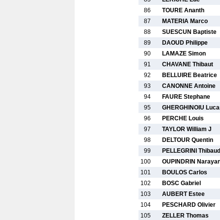
86
TOURE Ananth
87
MATERIA Marco
88
SUESCUN Baptiste
89
DAOUD Philippe
90
LAMAZE Simon
91
CHAVANE Thibaut
92
BELLUIRE Beatrice
93
CANONNE Antoine
94
FAURE Stephane
95
GHERGHINOIU Luca
96
PERCHE Louis
97
TAYLOR William J
98
DELTOUR Quentin
99
PELLEGRINI Thibau
100
OUPINDRIN Narayan
101
BOULOS Carlos
102
BOSC Gabriel
103
AUBERT Estee
104
PESCHARD Olivier
105
ZELLER Thomas