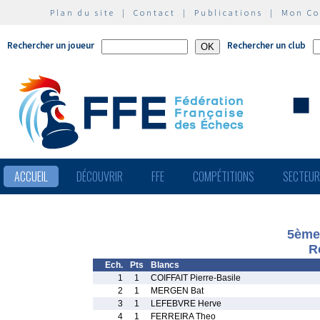
Plan du site
|
Contact
|
Publications
|
Mon C
Rechercher un joueur
Rechercher un club
ACCUEIL
DÉCOUVRIR
FFE
COMPÉTITIONS
SECTEU
5ème
R
Ech.
Pts
Blancs
1
1
COIFFAIT Pierre-Basile
2
1
MERGEN Bat
3
1
LEFEBVRE Herve
4
1
FERREIRA Theo