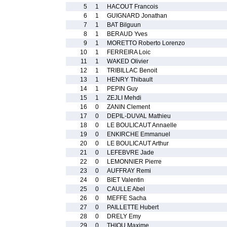
5
1
HACOUT Francois
6
1
GUIGNARD Jonathan
7
1
BAT Bilguun
8
1
BERAUD Yves
9
1
MORETTO Roberto Lorenzo
10
1
FERREIRA Loic
11
1
WAKED Olivier
12
1
TRIBILLAC Benoit
13
1
HENRY Thibault
14
1
PEPIN Guy
15
1
ZEJLI Mehdi
16
0
ZANIN Clement
17
0
DEPIL-DUVAL Mathieu
18
0
LE BOULICAUT Annaelle
19
0
ENKIRCHE Emmanuel
20
0
LE BOULICAUT Arthur
21
0
LEFEBVRE Jade
22
0
LEMONNIER Pierre
23
0
AUFFRAY Remi
24
0
BIET Valentin
25
0
CAULLE Abel
26
0
MEFFE Sacha
27
0
PAILLETTE Hubert
28
0
DRELY Emy
29
0
THIOU Maxime