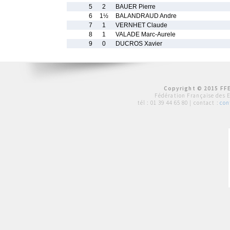
5
2
BAUER Pierre
6
1½
BALANDRAUD Andre
7
1
VERNHET Claude
8
1
VALADE Marc-Aurele
9
0
DUCROS Xavier
Copyright © 2015 FFE
Fédération Française des 
tél :
01 39 44 65 80
| contact :
con