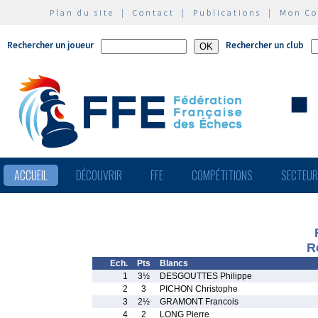
Plan du site
|
Contact
|
Publications
|
Mon C
Rechercher un joueur
Rechercher un club
ACCUEIL
DÉCOUVRIR
FFE
COMPÉTITIONS
SECTEU
R
Ech.
Pts
Blancs
1
3½
DESGOUTTES Philippe
2
3
PICHON Christophe
3
2½
GRAMONT Francois
4
2
LONG Pierre