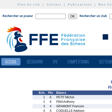
Plan du site
|
Contact
|
Publications
|
Mon C
Rechercher un joueur
Rechercher un club
ACCUEIL
DÉCOUVRIR
FFE
COMPÉTITIONS
SECTEU
R
Ech.
Pts
Blancs
1
6
PETIT Michel
2
6
FINA Anthony
3
4
GRAMONT Francois
4
5
COQUELLE Addison