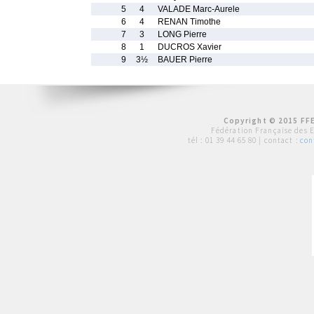
5
4
VALADE Marc-Aurele
6
4
RENAN Timothe
7
3
LONG Pierre
8
1
DUCROS Xavier
9
3½
BAUER Pierre
Copyright © 2015 FFE
Fédération Française des 
tél :
01 39 44 65 80
| contact :
con