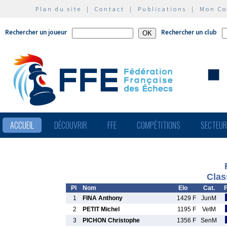
Plan du site
|
Contact
|
Publications
|
Mon C
Rechercher un joueur
Rechercher un club
ACCUEIL
DÉCOUVRIR
FFE
COMPÉTITIONS
SECTEU
Clas
Pl
Nom
Elo
Cat.
1
FINA Anthony
1429 F
JunM
2
PETIT Michel
1195 F
VetM
3
PICHON Christophe
1356 F
SenM