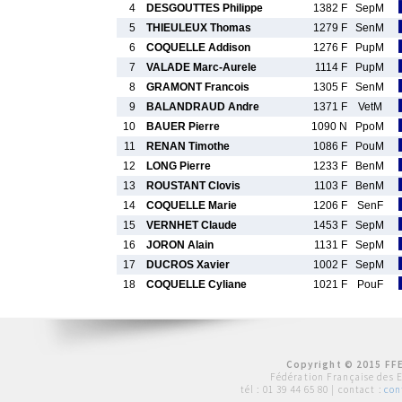
4
DESGOUTTES Philippe
1382 F
SepM
5
THIEULEUX Thomas
1279 F
SenM
6
COQUELLE Addison
1276 F
PupM
7
VALADE Marc-Aurele
1114 F
PupM
8
GRAMONT Francois
1305 F
SenM
9
BALANDRAUD Andre
1371 F
VetM
10
BAUER Pierre
1090 N
PpoM
11
RENAN Timothe
1086 F
PouM
12
LONG Pierre
1233 F
BenM
13
ROUSTANT Clovis
1103 F
BenM
14
COQUELLE Marie
1206 F
SenF
15
VERNHET Claude
1453 F
SepM
16
JORON Alain
1131 F
SepM
17
DUCROS Xavier
1002 F
SepM
18
COQUELLE Cyliane
1021 F
PouF
Copyright © 2015 FFE
Fédération Française des 
tél :
01 39 44 65 80
| contact :
con