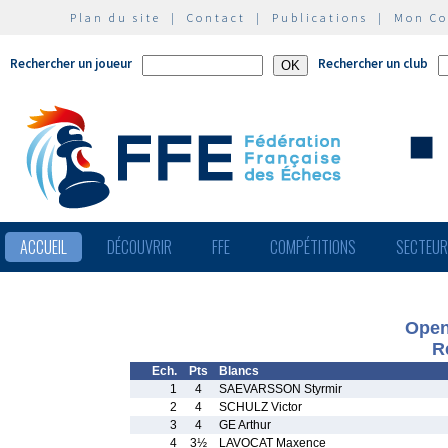
Plan du site
|
Contact
|
Publications
|
Mon C
Rechercher un joueur
Rechercher un club
ACCUEIL
DÉCOUVRIR
FFE
COMPÉTITIONS
SECTEU
Open
R
Ech.
Pts
Blancs
1
4
SAEVARSSON Styrmir
2
4
SCHULZ Victor
3
4
GE Arthur
4
3½
LAVOCAT Maxence