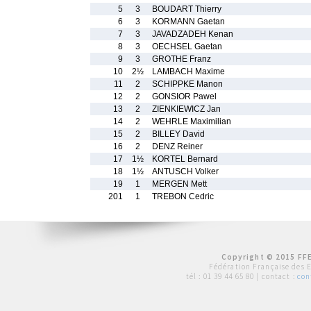
5
3
BOUDART Thierry
6
3
KORMANN Gaetan
7
3
JAVADZADEH Kenan
8
3
OECHSEL Gaetan
9
3
GROTHE Franz
10
2½
LAMBACH Maxime
11
2
SCHIPPKE Manon
12
2
GONSIOR Pawel
13
2
ZIENKIEWICZ Jan
14
2
WEHRLE Maximilian
15
2
BILLEY David
16
2
DENZ Reiner
17
1½
KORTEL Bernard
18
1½
ANTUSCH Volker
19
1
MERGEN Mett
201
1
TREBON Cedric
Copyright © 2015 FFE
Fédération Française des 
tél :
01 39 44 65 80
| contact :
con