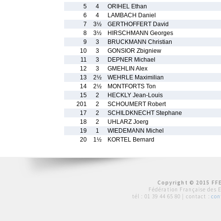
5
4
ORIHEL Ethan
6
4
LAMBACH Daniel
7
3½
GERTHOFFERT David
8
3½
HIRSCHMANN Georges
9
3
BRUCKMANN Christian
10
3
GONSIOR Zbigniew
11
3
DEPNER Michael
12
3
GMEHLIN Alex
13
2½
WEHRLE Maximilian
14
2½
MONTFORTS Ton
15
2
HECKLY Jean-Louis
201
2
SCHOUMERT Robert
17
2
SCHILDKNECHT Stephane
18
2
UHLARZ Joerg
19
1
WIEDEMANN Michel
20
1½
KORTEL Bernard
Copyright © 2015 FFE
Fédération Française des 
tél :
01 39 44 65 80
| contact :
con