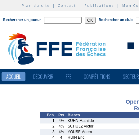
Plan du site
|
Contact
|
Publications
|
Mon C
Rechercher un joueur
Rechercher un club
ACCUEIL
DÉCOUVRIR
FFE
COMPÉTITIONS
SECTEU
Open
R
Ech.
Pts
Blancs
1
4½
KUHN Mathilde
2
4½
SCHULZ Victor
3
4½
YOUSFI Adem
4
4
HUIN Eric