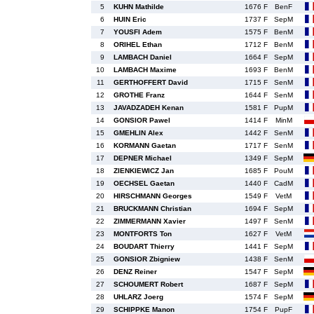
5
KUHN Mathilde
1676 F
BenF
6
HUIN Eric
1737 F
SepM
7
YOUSFI Adem
1575 F
BenM
8
ORIHEL Ethan
1712 F
BenM
9
LAMBACH Daniel
1664 F
SepM
10
LAMBACH Maxime
1693 F
BenM
11
GERTHOFFERT David
1715 F
SenM
12
GROTHE Franz
1644 F
SenM
13
JAVADZADEH Kenan
1581 F
PupM
14
GONSIOR Pawel
1414 F
MinM
15
GMEHLIN Alex
1442 F
SenM
16
KORMANN Gaetan
1717 F
SenM
17
DEPNER Michael
1349 F
SepM
18
ZIENKIEWICZ Jan
1685 F
PouM
19
OECHSEL Gaetan
1440 F
CadM
20
HIRSCHMANN Georges
1549 F
VetM
21
BRUCKMANN Christian
1694 F
SepM
22
ZIMMERMANN Xavier
1497 F
SenM
23
MONTFORTS Ton
1627 F
VetM
24
BOUDART Thierry
1441 F
SepM
25
GONSIOR Zbigniew
1438 F
SenM
26
DENZ Reiner
1547 F
SepM
27
SCHOUMERT Robert
1687 F
SepM
28
UHLARZ Joerg
1574 F
SepM
29
SCHIPPKE Manon
1754 F
PupF