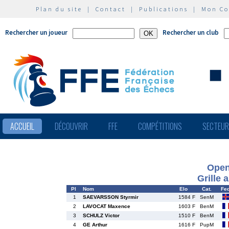
Plan du site
|
Contact
|
Publications
|
Mon C
Rechercher un joueur
Rechercher un club
ACCUEIL
DÉCOUVRIR
FFE
COMPÉTITIONS
SECTEU
Open
Grille 
Pl
Nom
Elo
Cat.
Fe
1
SAEVARSSON Styrmir
1584 F
SenM
2
LAVOCAT Maxence
1603 F
BenM
3
SCHULZ Victor
1510 F
BenM
4
GE Arthur
1616 F
PupM