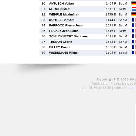
30
ANTUSCH Volker
1464 F
SepM
31
MERGEN Mett
1612 F
VetM
32
WEHRLE Maximilian
1450 E
BenM
33
KORTEL Bernard
1444 F
SepM
34
PARROCO Pierre-Jean
1671 F
SepM
35
HECKLY Jean-Louis
1546 F
VetM
36
SCHILDKNECHT Stephane
1471 F
SenM
37
TREBON Cedric
1573 F
SenM
38
BILLEY David
1555 F
SenM
39
WIEDEMANN Michel
1504 F
SepM
Copyright © 2015 FFE
Fédération Française des 
tél :
01 39 44 65 80
| contact :
con