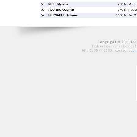
55
NEEL Mylena
900 N
PpoF
56
ALONSO Quentin
970 N
PouM
57
BERNABEU Antoine
1480 N
VetM
Copyright © 2015 FFE
Fédération Française des 
tél :
01 39 44 65 80
| contact :
con