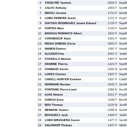
5
TISSEYRE Yannick
2002 F
SepM
6
CALVO Anthony
1803 F
SenM
7
MIGOLI Jerome
1714 F
SenM
8
LOBO PEREIRA Arami
1271 F
PupF
9
GAYOSO RODRIGUEZ Jaume Eduard
1720 F
SepM
10
FORTEA Marc
1742 F
SepM
11
BADOSA ROMANYO Albert
1810 F
SepM
12
CORABOEUF Alain
1561 F
VetM
13
RIDAO GIMENO Oscar
1663 F
SenM
14
MANEM Patrice
1597 F
SepM
15
KLICKER Fritz
2007 F
VetM
16
FOSSELLA Manuel
1587 F
SenM
17
DIOMINE Thierry
1423 F
SepM
18
CHABAUD Xavier
1500 N
SenM
19
LOPEZ Charles
1507 F
SepM
20
CAPELL-SUNYER Esteban
1457 F
CadM
21
NORMAND Nicolas
1542 F
SenM
22
FONTAINE Pierre-Louis
1399 E
SenM
23
AJAS Nolann
1012 F
PouM
24
GARCIA Enzo
1199 F
BenM
25
BOU Thomas
1120 N
JunM
26
BENNANI Younes
1399 N
SenM
27
BOUSSELY Jack
1483 F
VetM
28
LOBO BRUGUERA Xavier
1477 F
SenM
29
SALVADOR Thomas
1347 F
MinM