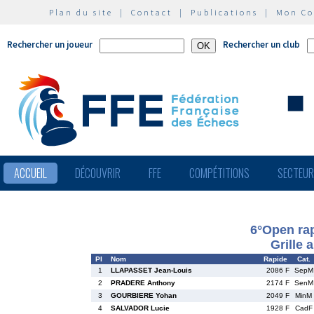
Plan du site
|
Contact
|
Publications
|
Mon C
Rechercher un joueur
Rechercher un club
ACCUEIL
DÉCOUVRIR
FFE
COMPÉTITIONS
SECTEU
6°Open rap
Grille 
Pl
Nom
Rapide
Cat.
1
LLAPASSET Jean-Louis
2086 F
SepM
2
PRADERE Anthony
2174 F
SenM
3
GOURBIERE Yohan
2049 F
MinM
4
SALVADOR Lucie
1928 F
CadF