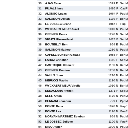
30
AJAS Rene
1399 E
SenM
31
PUJALS Ines
1499 F
CadF
32
ALONSO Lucas
1064 F
PupM
33
SALOMON Dorian
1108 F
BenM
34
LE JOSSEC Leone
1066 F
PupF
35
WYCKAERT MEUR Aurel
1010 N
PouM
36
GRENIER Denis
1220 N
SenM
37
VIGATA Pierre-Henri
1423 F
SenM
38
BOUTEILLY Ben
999 E
PupM
39
SALOMON Matheo
1230 N
PupM
40
CAPELL-SUNYER Galaad
1056 F
BenM
41
LAHOZ Christian
1190 F
SepM
42
CASTRIQUE Clement
1150 N
BenM
43
GRENIER Damien
1230 N
BenM
44
VAILLS Joan
1210 N
PupM
45
NERUCCI Mathis
1130 N
PouM
46
WYCKAERT MEUR Virgile
1010 N
BenM
47
DENACLARA Franck
1271 F
SepM
48
NEEL Anton
1170 N
PupM
49
BENNANI Joachim
799 E
PpoM
50
BONTE Dana
1070 N
PupF
51
BONTE Lea
1170 N
BenF
52
MORVAN MARTINEZ Esteban
999 N
PupM
53
LE JOSSEC Juliette
1190 N
PpoF
54
MISO Ayden
1090 N
PouM