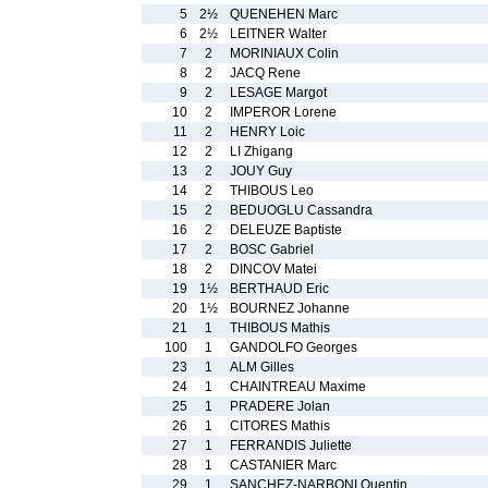
5
2½
QUENEHEN Marc
6
2½
LEITNER Walter
7
2
MORINIAUX Colin
8
2
JACQ Rene
9
2
LESAGE Margot
10
2
IMPEROR Lorene
11
2
HENRY Loic
12
2
LI Zhigang
13
2
JOUY Guy
14
2
THIBOUS Leo
15
2
BEDUOGLU Cassandra
16
2
DELEUZE Baptiste
17
2
BOSC Gabriel
18
2
DINCOV Matei
19
1½
BERTHAUD Eric
20
1½
BOURNEZ Johanne
21
1
THIBOUS Mathis
100
1
GANDOLFO Georges
23
1
ALM Gilles
24
1
CHAINTREAU Maxime
25
1
PRADERE Jolan
26
1
CITORES Mathis
27
1
FERRANDIS Juliette
28
1
CASTANIER Marc
29
1
SANCHEZ-NARBONI Quentin