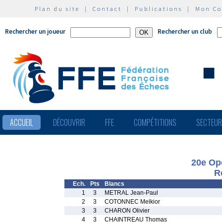
Plan du site
|
Contact
|
Publications
|
Mon C
Rechercher un joueur
Rechercher un club
ACCUEIL
DÉCOUVRIR
FFE
COMPÉTITIONS
SECTEU
20e Ope
R
Ech.
Pts
Blancs
1
3
METRAL Jean-Paul
2
3
COTONNEC Melkior
3
3
CHARON Olivier
4
3
CHAINTREAU Thomas