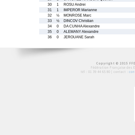
30
1
ROSU Andrei
31
1
IMPEROR Marianne
32
½
MONROSE Marc
33
½
DINCOV Christian
34
0
DA CUNHA Alexandre
35
0
ALEMANY Alexandre
36
0
JEROUANE Sarah
Copyright © 2015 FFE
Fédération Française des 
tél :
01 39 44 65 80
| contact :
con