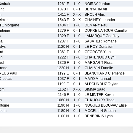
edrak
1261 F
1 - 0
NOIRAY Jordan
nt
1373 F
0 - 1
BENYAHIA Ali
m
1411 F
X - X
BROLH Alric
mitri
1543 F
X - X
CHAINEY Leander
TE Morgane
1404 F
1 - 0
DEMANY Paul
ntoine
1279 F
0 - 1
DUPRE LA TOUR Camille
s
1329 F
1 - 0
LAMARQUE Geoffrey
ma
1237 F
1 - 0
SABATIER Romane
lys
1120 N
0 - 1
LE ROY Donatien
rd
1361 F
1 - 0
GEORGES Ylan
en
1222 F
1 - 0
CHATENOUD Cyril
el
1326 F
1 - 0
MARGARIT Flora
rone
1220 N
1 - 0
CHALVIN Fanelie
REUS Paul
1199 E
0 - 1
BLANCHARD Clemence
 Lucas
1037 F
0 - 1
MAYO Mhannad
1199 E
0 - 1
ALPGUNDUZ Taylan
Tom
1162 F
X - X
SIMMA Saad
1146 F
1 - 0
LE MINTER Kevin
n
1080 N
1 - 0
EL KHOURY Thea
toine
1190 N
1 - 0
NUGUES BLOUVAC Elise
tiom
1180 N
0 - 1
MOCELLIN Gaetan
1100 N
1 - 0
BENBRINIS Lyna