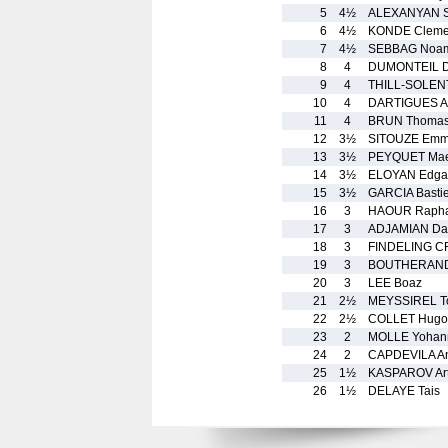
5
4½
ALEXANYAN S
6
4½
KONDE Cleme
7
4½
SEBBAG Noa
8
4
DUMONTEIL Di
9
4
THILL-SOLEN
10
4
DARTIGUES A
11
4
BRUN Thoma
12
3½
SITOUZE Em
13
3½
PEYQUET Mae
14
3½
ELOYAN Edga
15
3½
GARCIA Basti
16
3
HAOUR Rapha
17
3
ADJAMIAN Da
18
3
FINDELING C
19
3
BOUTHERAND
20
3
LEE Boaz
21
2½
MEYSSIREL 
22
2½
COLLET Hugo
23
2
MOLLE Yohan
24
2
CAPDEVILA An
25
1½
KASPAROV Ar
26
1½
DELAYE Tais