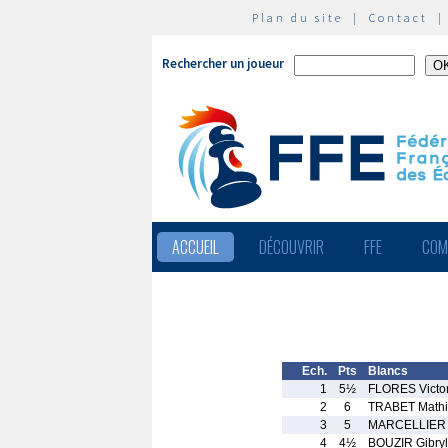
Plan du site
|
Contact
Rechercher un joueur
ACCUEIL
DÉCOUVRIR
FFE
COM
Ech.
Pts
Blancs
1
5½
FLORES Victo
2
6
TRABET Mathi
3
5
MARCELLIER 
4
4½
BOUZIR Gibryl