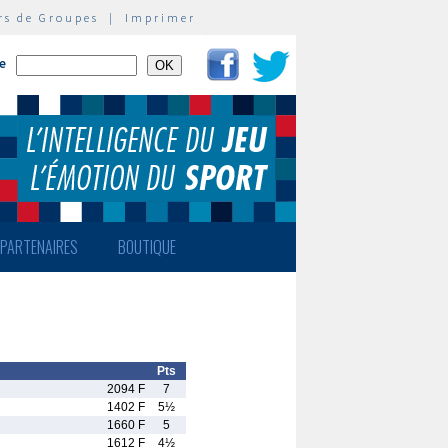
rs de Groupes
|
Imprimer
te
PARTENAIRES
BOUTIQUE
Pts
2094 F
7
1402 F
5½
1660 F
5
1612 F
4½