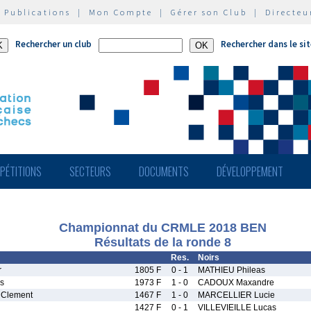
|
Publications
|
Mon Compte
|
Gérer son Club
|
Directeu
Rechercher un club
Rechercher dans le si
PÉTITIONS
SECTEURS
DOCUMENTS
DÉVELOPPEMENT
Championnat du CRMLE 2018 BEN
Résultats de la ronde 8
Res.
Noirs
r
1805 F
0 - 1
MATHIEU Phileas
s
1973 F
1 - 0
CADOUX Maxandre
Clement
1467 F
1 - 0
MARCELLIER Lucie
1427 F
0 - 1
VILLEVIEILLE Lucas