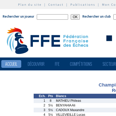
Plan du site
|
Contact
|
Publications
|
Mon C
Rechercher un joueur
Rechercher un club
ACCUEIL
DÉCOUVRIR
FFE
COMPÉTITIONS
SECTEU
Champi
R
Ech.
Pts
Blancs
1
8
MATHIEU Phileas
2
5½
BENYAHIA Ali
3
5½
CADOUX Maxandre
4
5½
VILLEVIEILLE Lucas