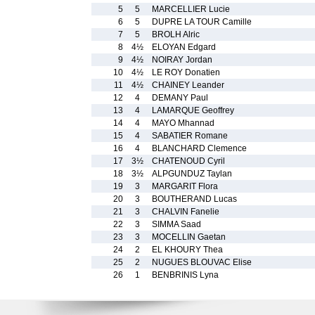
5
5
MARCELLIER Lucie
6
5
DUPRE LA TOUR Camille
7
5
BROLH Alric
8
4½
ELOYAN Edgard
9
4½
NOIRAY Jordan
10
4½
LE ROY Donatien
11
4½
CHAINEY Leander
12
4
DEMANY Paul
13
4
LAMARQUE Geoffrey
14
4
MAYO Mhannad
15
4
SABATIER Romane
16
4
BLANCHARD Clemence
17
3½
CHATENOUD Cyril
18
3½
ALPGUNDUZ Taylan
19
3
MARGARIT Flora
20
3
BOUTHERAND Lucas
21
3
CHALVIN Fanelie
22
3
SIMMA Saad
23
3
MOCELLIN Gaetan
24
2
EL KHOURY Thea
25
2
NUGUES BLOUVAC Elise
26
1
BENBRINIS Lyna