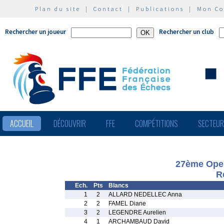
Plan du site
|
Contact
|
Publications
|
Mon C
Rechercher un joueur
Rechercher un club
ACCUEIL
DÉCOUVRIR
FFE
COMPÉTITIONS
SECTEU
27ème Open
R
Ech.
Pts
Blancs
1
2
ALLARD NEDELLEC Anna
2
2
FAMEL Diane
3
2
LEGENDRE Aurelien
4
1
ARCHAMBAUD David