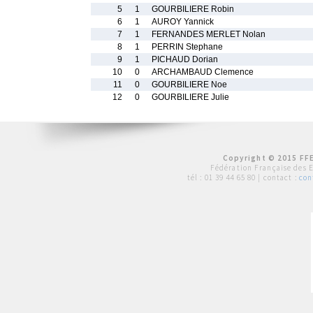
5
1
GOURBILIERE Robin
6
1
AUROY Yannick
7
1
FERNANDES MERLET Nolan
8
1
PERRIN Stephane
9
1
PICHAUD Dorian
10
0
ARCHAMBAUD Clemence
11
0
GOURBILIERE Noe
12
0
GOURBILIERE Julie
Copyright © 2015 FFE
Fédération Française des 
tél :
01 39 44 65 80
| contact :
con