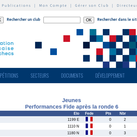
|
Publications
|
Mon Compte
|
Gérer son Club
|
Directeu
Rechercher un club
Rechercher dans le si
PÉTITIONS
SECTEURS
DOCUMENTS
DÉVELOPPEMENT
Jeunes
Performances Fide après la ronde 6
Elo
Fede
Pts
Nbr
1199 E
0
2
1110 N
0
1
1180 N
0
3