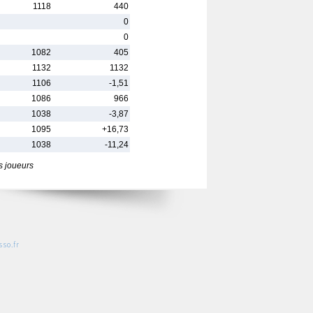
1118
440
0
0
1082
405
1132
1132
1106
-1,51
1086
966
1038
-3,87
1095
+16,73
1038
-11,24
s joueurs
so.fr