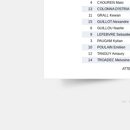
4
CAOUREN Malo
13
COLONNA D'ISTRIA 
11
GRALL Kewan
15
GUILLOT Alexandre
6
GUILLOU Naelle
9
LEFEBVRE Sebasti
3
PAUGAM Kylian
10
POULAIN Emilien
12
TANGUY Amaury
14
TROADEC Melusine
ATTEN
tél :