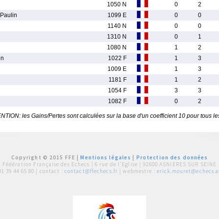
1050 N
0
2
Paulin
1099 E
0
0
1140 N
0
0
1310 N
0
1
1080 N
1
2
en
1022 F
1
3
1009 E
1
3
1181 F
1
2
1054 F
3
3
1082 F
0
2
TION: les Gains/Pertes sont calculées sur la base d'un coefficient 10 pour tous le
Copyright © 2015 FFE |
Mentions légales
|
Protection des données
Fédération Française des Echecs |
6 rue de l'Eglise | 92600 ASNIERES SUR SEINE
01 39 44 65 80
| contact :
contact@ffechecs.fr
| webmestre :
erick.mouret@echecs.as