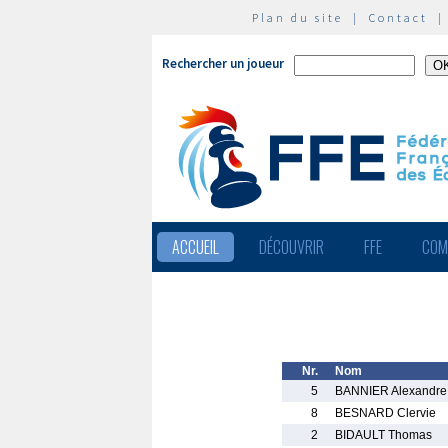
Plan du site
|
Contact
Rechercher un joueur
ACCUEIL
DÉCOUVRIR
FFE
COM
Nr.
Nom
5
BANNIER Alexandre
8
BESNARD Clervie
2
BIDAULT Thomas