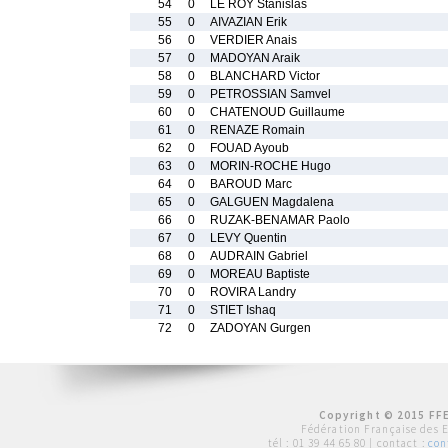
54
0
LE ROY Stanislas
55
0
AIVAZIAN Erik
56
0
VERDIER Anais
57
0
MADOYAN Araik
58
0
BLANCHARD Victor
59
0
PETROSSIAN Samvel
60
0
CHATENOUD Guillaume
61
0
RENAZE Romain
62
0
FOUAD Ayoub
63
0
MORIN-ROCHE Hugo
64
0
BAROUD Marc
65
0
GALGUEN Magdalena
66
0
RUZAK-BENAMAR Paolo
67
0
LEVY Quentin
68
0
AUDRAIN Gabriel
69
0
MOREAU Baptiste
70
0
ROVIRA Landry
71
0
STIET Ishaq
72
0
ZADOYAN Gurgen
Copyright © 2015 FFE
Fédération Française des 
tél :
01 39 44 65 80
| contact :
con