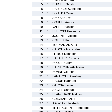
4
1
NOIRAY Jordan
5
1
DJIDJELI Sarah
6
1
DARTIGUES Antoine
7
1
BOUJIDA Yanis
8
1
AKOPIAN Eva
9
1
GOULET Amory
10
1
VALLEE Bastien
11
1
BEUROIS Alexandre
12
1
JOURNET Victorien
13
1
COLLET Hugo
14
1
TOUMANIAN Alexis
15
1
CADOUX Maxandre
16
1
LE ROY Donatien
17
1
SABATIER Romane
18
1
BOUZIR Gibryl
19
1
HARUTYUNYAN Mariam
20
1
KONDE Clement
21
1
LAMARQUE Geoffrey
22
1
HAOUR Raphael
23
1
GARCIA Bastien
24
1
ANGELI Samuel
25
1
BLANCHARD Nathan
26
1
GUICHARD Axel
27
1
AKOPIAN Elisabeth
28
1
THILL-SOLENTE Penelope