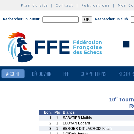
Plan du site
|
Contact
|
Publications
|
Mon C
Rechercher un joueur
Rechercher un club
ACCUEIL
DÉCOUVRIR
FFE
COMPÉTITIONS
SECTEU
e
10
Tourn
R
Ech.
Pts
Blancs
1
1
SABATIER Mathis
2
1
ELOYAN Edgard
3
1
BERGER DIT LACROIX Kilian