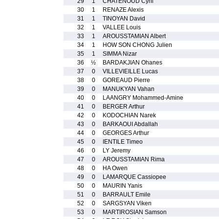
29
1
CHATENOUD Cyril
30
1
RENAZE Alexis
31
1
TINOYAN David
32
1
VALLEE Louis
33
1
AROUSSTAMIAN Albert
34
1
HOW SON CHONG Julien
35
1
SIMMA Nizar
36
½
BARDAKJIAN Ohanes
37
0
VILLEVIEILLE Lucas
38
0
GOREAUD Pierre
39
0
MANUKYAN Vahan
40
0
LAANGRY Mohammed-Amine
41
0
BERGER Arthur
42
0
KODOCHIAN Narek
43
0
BARKAOUI Abdallah
44
0
GEORGES Arthur
45
0
IENTILE Timeo
46
0
LY Jeremy
47
0
AROUSSTAMIAN Rima
48
0
HA Owen
49
0
LAMARQUE Cassiopee
50
0
MAURIN Yanis
51
0
BARRAULT Emile
52
0
SARGSYAN Viken
53
0
MARTIROSIAN Samson