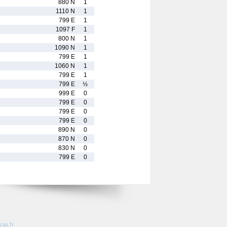
880 N
1
1110 N
1
799 E
1
1097 F
1
800 N
1
1090 N
1
799 E
1
1060 N
1
799 E
1
799 E
½
999 E
0
799 E
0
799 E
0
799 E
0
890 N
0
870 N
0
830 N
0
799 E
0
so.fr