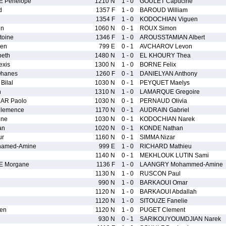
E Penelope
1210 N
1 - 0
GOULET Capucine
d
1357 F
1 - 0
BAROUD William
1354 F
1 - 0
KODOCHIAN Viguen
in
1060 N
0 - 1
ROUX Simon
toine
1346 F
1 - 0
AROUSSTAMIAN Albert
en
799 E
0 - 1
AVCHAROV Levon
beth
1480 N
1 - 0
EL KHOURY Thea
xis
1300 N
1 - 0
BORNE Felix
hanes
1260 F
0 - 1
DANIELYAN Anthony
ilal
1030 N
0 - 1
PEYQUET Maelys
n
1310 N
1 - 0
LAMARQUE Gregoire
AR Paolo
1030 N
0 - 1
PERNAUD Olivia
lemence
1170 N
0 - 1
AUDRAIN Gabriel
ene
1030 N
0 - 1
KODOCHIAN Narek
an
1020 N
0 - 1
KONDE Nathan
ur
1160 N
0 - 1
SIMMA Nizar
amed-Amine
999 E
1 - 0
RICHARD Mathieu
1140 N
0 - 1
MEKHLOUK LUTIN Sami
E Morgane
1136 F
1 - 0
LAANGRY Mohammed-Amine
1130 N
1 - 0
RUSCON Paul
990 N
1 - 0
BARKAOUI Omar
1120 N
1 - 0
BARKAOUI Abdallah
1120 N
1 - 0
SITOUZE Fanelie
en
1120 N
1 - 0
PUGET Clement
930 N
0 - 1
SARIKOUYOUMDJIAN Narek