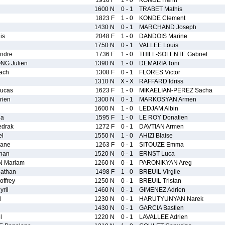
1916 F
1 - 0
KONDE Henri
1600 N
0 - 1
TRABET Mathis
1823 F
1 - 0
KONDE Clement
1430 N
0 - 1
MARCHAND Joseph
is
2048 F
1 - 0
DANDOIS Marine
1750 N
0 - 1
VALLEE Louis
ndre
1736 F
1 - 0
THILL-SOLENTE Gabriel
G Julien
1390 N
1 - 0
DEMARIA Toni
ach
1308 F
0 - 1
FLORES Victor
1310 N
X - X
RAFFARD Idriss
Lucas
1623 F
1 - 0
MIKAELIAN-PEREZ Sacha
rien
1300 N
0 - 1
MARKOSYAN Armen
1600 N
1 - 0
LEDJAM Albin
ia
1595 F
1 - 0
LE ROY Donatien
drak
1272 F
0 - 1
DAVTIAN Armen
l
1550 N
1 - 0
AHIZI Blaise
ane
1263 F
0 - 1
SITOUZE Emma
han
1520 N
0 - 1
ERNST Luca
 Mariam
1260 N
0 - 1
PARONIKYAN Areg
athan
1498 F
1 - 0
BREUIL Virgile
ffrey
1250 N
0 - 1
BREUIL Tristan
ril
1460 N
0 - 1
GIMENEZ Adrien
l
1230 N
0 - 1
HARUTYUNYAN Narek
1430 N
0 - 1
GARCIA Bastien
l
1220 N
0 - 1
LAVALLEE Adrien