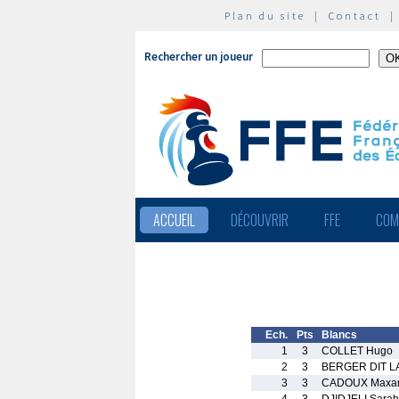
Plan du site
|
Contact
Rechercher un joueur
ACCUEIL
DÉCOUVRIR
FFE
COM
Ech.
Pts
Blancs
1
3
COLLET Hugo
2
3
BERGER DIT LA
3
3
CADOUX Maxa