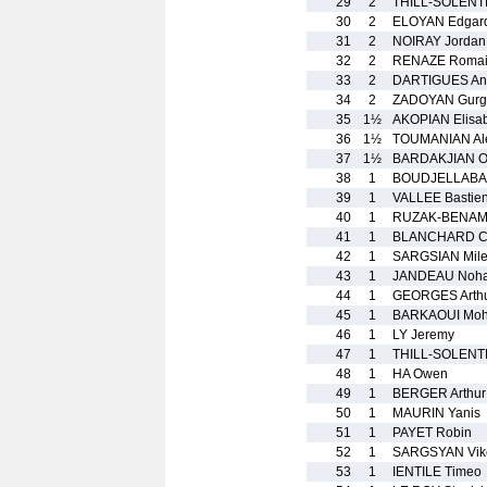
29
2
THILL-SOLENT
30
2
ELOYAN Edgar
31
2
NOIRAY Jordan
32
2
RENAZE Roma
33
2
DARTIGUES An
34
2
ZADOYAN Gurg
35
1½
AKOPIAN Elisa
36
1½
TOUMANIAN Ale
37
1½
BARDAKJIAN O
38
1
BOUDJELLABA B
39
1
VALLEE Bastie
40
1
RUZAK-BENAM
41
1
BLANCHARD C
42
1
SARGSIAN Mil
43
1
JANDEAU Noh
44
1
GEORGES Arth
45
1
BARKAOUI Moh
46
1
LY Jeremy
47
1
THILL-SOLENT
48
1
HA Owen
49
1
BERGER Arthur
50
1
MAURIN Yanis
51
1
PAYET Robin
52
1
SARGSYAN Vik
53
1
IENTILE Timeo