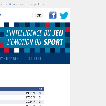
rs de Groupes
|
Imprimer
te
PARTENAIRES
BOUTIQUE
Pts
1960 N
3
1750 N
3
1924 F
3