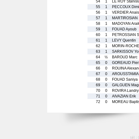
54
1
LE ROY Stanisl
55
1
PECCOUX Dimit
56
1
VERDIER Anais
57
1
MARTIROSIAN
58
1
MADOYAN Arai
59
1
FOUAD Ayoub
60
1
PETROSSIAN S
61
1
LEVY Quentin
62
1
MORIN-ROCHE
63
1
SARKISSOV You
64
½
BAROUD Marc
65
0
GOREAUD Pier
66
0
ROUINA Alexan
67
0
AROUSSTAMIA
68
0
FOUAD Saniya
69
0
GALGUEN Mag
70
0
ROVIRA Landry
71
0
AIVAZIAN Erik
72
0
MOREAU Baptis
tél :