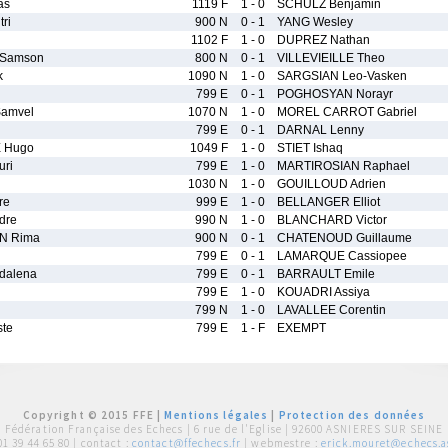
as
1119 F
1 - 0
SCHULZ Benjamin
ri
900 N
0 - 1
YANG Wesley
1102 F
1 - 0
DUPREZ Nathan
 Samson
800 N
0 - 1
VILLEVIEILLE Theo
k
1090 N
1 - 0
SARGSIAN Leo-Vasken
799 E
0 - 1
POGHOSYAN Norayr
amvel
1070 N
1 - 0
MOREL CARROT Gabriel
799 E
0 - 1
DARNAL Lenny
 Hugo
1049 F
1 - 0
STIET Ishaq
ri
799 E
1 - 0
MARTIROSIAN Raphael
1030 N
1 - 0
GOUILLOUD Adrien
re
999 E
1 - 0
BELLANGER Elliot
dre
990 N
1 - 0
BLANCHARD Victor
N Rima
900 N
0 - 1
CHATENOUD Guillaume
799 E
0 - 1
LAMARQUE Cassiopee
dalena
799 E
0 - 1
BARRAULT Emile
799 E
1 - 0
KOUADRI Assiya
799 N
1 - 0
LAVALLEE Corentin
te
799 E
1 - F
EXEMPT
Copyright © 2015 FFE |
Mentions légales
|
Protection des données
Fédération Française des Echecs |
6 rue de l'Eglise | 92600 ASNIERES SUR SEINE
01 39 44 65 80
| contact :
contact@ffechecs.fr
| webmestre :
erick.mouret@echecs.as