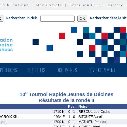
|
Publications
|
Mon Compte
|
Gérer son Club
|
Directeu
Rechercher un club
Rechercher dans le si
PÉTITIONS
SECTEURS
DOCUMENTS
DÉVELOPPEMENT
e
10
Tournoi Rapide Jeunes de Décines
Résultats de la ronde 4
Res.
Noirs
1710 N
0 - 1
REBOUL Lou-Orphe
CROIX Kilian
1934 F
1 - 0
SITOUZE Aurelien
ndre
1700 N
0 - 1
MATHIEU Phileas