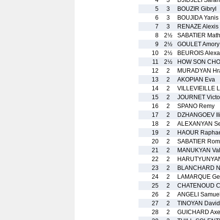
4
3
DJIDJELI Sarah
5
3
BOUZIR Gibryl
6
3
BOUJIDA Yanis
7
3
RENAZE Alexis
8
2½
SABATIER Math
9
2½
GOULET Amory
10
2½
BEUROIS Alexa
11
2½
HOW SON CHON
12
2
MURADYAN Hr
13
2
AKOPIAN Eva
14
2
VILLEVIEILLE 
15
2
JOURNET Victo
16
2
SPANO Remy
17
2
DZHANGOEV Il
18
2
ALEXANYAN Se
19
2
HAOUR Raphae
20
2
SABATIER Rom
21
2
MANUKYAN Va
22
2
HARUTYUNYAN
23
2
BLANCHARD N
24
2
LAMARQUE Geo
25
2
CHATENOUD Cy
26
2
ANGELI Samue
27
2
TINOYAN David
28
2
GUICHARD Axe