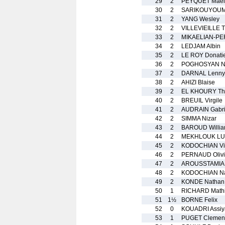
29
2
PEYQUET Mael
30
2
SARIKOUYOUM
31
2
YANG Wesley
32
2
VILLEVIEILLE 
33
2
MIKAELIAN-PE
34
2
LEDJAM Albin
35
2
LE ROY Donati
36
2
POGHOSYAN No
37
2
DARNAL Lenny
38
2
AHIZI Blaise
39
2
EL KHOURY Th
40
2
BREUIL Virgile
41
2
AUDRAIN Gabri
42
2
SIMMA Nizar
43
2
BAROUD Willi
44
2
MEKHLOUK LUT
45
2
KODOCHIAN Vi
46
2
PERNAUD Oliv
47
2
AROUSSTAMIAN
48
2
KODOCHIAN N
49
2
KONDE Nathan
50
1
RICHARD Math
51
1½
BORNE Felix
52
0
KOUADRI Assiy
53
1
PUGET Clemen