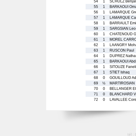
54
1
SCHULZ Benja
55
1
BARKAOUI Om
56
1
LAMARQUE Gre
57
1
LAMARQUE Cas
58
1
BARRAULT Emi
59
1
SARGSIAN Leo
60
1
CHATENOUD Gu
61
1
MOREL CARROT
62
1
LAANGRY Moh
63
1
RUSCON Paul
64
1
DUPREZ Natha
65
1
BARKAOUI Abda
66
1
SITOUZE Fanel
67
1
STIET Ishaq
68
0
GOUILLOUD Ad
69
½
MARTIROSIAN 
70
0
BELLANGER Ell
71
0
BLANCHARD Vi
72
0
LAVALLEE Core
tél :