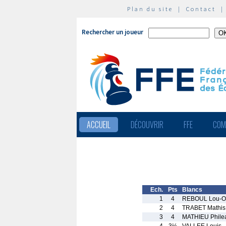
Plan du site
|
Contact
Rechercher un joueur
ACCUEIL
DÉCOUVRIR
FFE
COM
Ech.
Pts
Blancs
1
4
REBOUL Lou-O
2
4
TRABET Mathis
3
4
MATHIEU Phile