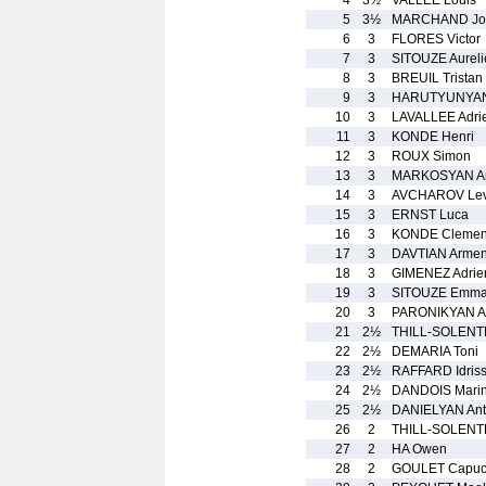
4
3½
VALLEE Louis
5
3½
MARCHAND Jo
6
3
FLORES Victor
7
3
SITOUZE Aureli
8
3
BREUIL Tristan
9
3
HARUTYUNYAN
10
3
LAVALLEE Adri
11
3
KONDE Henri
12
3
ROUX Simon
13
3
MARKOSYAN A
14
3
AVCHAROV Le
15
3
ERNST Luca
16
3
KONDE Clemen
17
3
DAVTIAN Arme
18
3
GIMENEZ Adrie
19
3
SITOUZE Emm
20
3
PARONIKYAN A
21
2½
THILL-SOLENTE
22
2½
DEMARIA Toni
23
2½
RAFFARD Idris
24
2½
DANDOIS Mari
25
2½
DANIELYAN An
26
2
THILL-SOLENT
27
2
HA Owen
28
2
GOULET Capuc