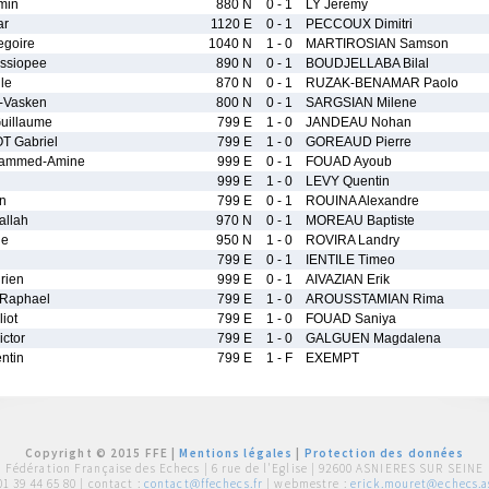
min
880 N
0 - 1
LY Jeremy
ar
1120 E
0 - 1
PECCOUX Dimitri
goire
1040 N
1 - 0
MARTIROSIAN Samson
siopee
890 N
0 - 1
BOUDJELLABA Bilal
le
870 N
0 - 1
RUZAK-BENAMAR Paolo
-Vasken
800 N
0 - 1
SARGSIAN Milene
illaume
799 E
1 - 0
JANDEAU Nohan
 Gabriel
799 E
1 - 0
GOREAUD Pierre
ammed-Amine
999 E
0 - 1
FOUAD Ayoub
999 E
1 - 0
LEVY Quentin
n
799 E
0 - 1
ROUINA Alexandre
llah
970 N
0 - 1
MOREAU Baptiste
ie
950 N
1 - 0
ROVIRA Landry
799 E
0 - 1
IENTILE Timeo
rien
999 E
0 - 1
AIVAZIAN Erik
Raphael
799 E
1 - 0
AROUSSTAMIAN Rima
iot
799 E
1 - 0
FOUAD Saniya
ctor
799 E
1 - 0
GALGUEN Magdalena
ntin
799 E
1 - F
EXEMPT
Copyright © 2015 FFE |
Mentions légales
|
Protection des données
Fédération Française des Echecs |
6 rue de l'Eglise | 92600 ASNIERES SUR SEINE
01 39 44 65 80
| contact :
contact@ffechecs.fr
| webmestre :
erick.mouret@echecs.as