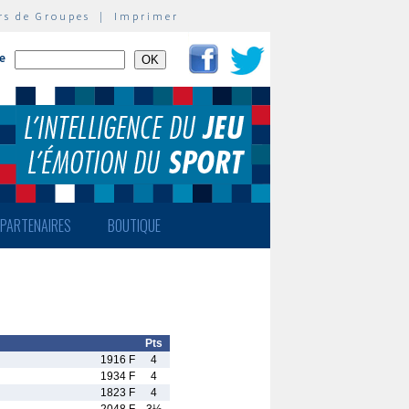
rs de Groupes
|
Imprimer
te
PARTENAIRES
BOUTIQUE
Pts
1916 F
4
1934 F
4
1823 F
4