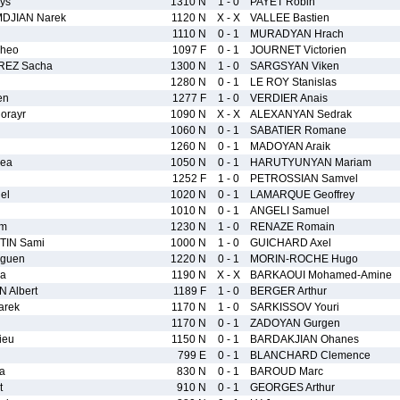
ys
1310 N
1 - 0
PAYET Robin
DJIAN Narek
1120 N
X - X
VALLEE Bastien
1110 N
0 - 1
MURADYAN Hrach
Theo
1097 F
0 - 1
JOURNET Victorien
REZ Sacha
1300 N
1 - 0
SARGSYAN Viken
1280 N
0 - 1
LE ROY Stanislas
en
1277 F
1 - 0
VERDIER Anais
rayr
1090 N
X - X
ALEXANYAN Sedrak
1060 N
0 - 1
SABATIER Romane
1260 N
0 - 1
MADOYAN Araik
ea
1050 N
0 - 1
HARUTYUNYAN Mariam
1252 F
1 - 0
PETROSSIAN Samvel
el
1020 N
0 - 1
LAMARQUE Geoffrey
1010 N
0 - 1
ANGELI Samuel
am
1230 N
1 - 0
RENAZE Romain
IN Sami
1000 N
1 - 0
GUICHARD Axel
guen
1220 N
0 - 1
MORIN-ROCHE Hugo
ia
1190 N
X - X
BARKAOUI Mohamed-Amine
 Albert
1189 F
1 - 0
BERGER Arthur
arek
1170 N
1 - 0
SARKISSOV Youri
1170 N
0 - 1
ZADOYAN Gurgen
ieu
1150 N
0 - 1
BARDAKJIAN Ohanes
799 E
0 - 1
BLANCHARD Clemence
a
830 N
0 - 1
BAROUD Marc
t
910 N
0 - 1
GEORGES Arthur