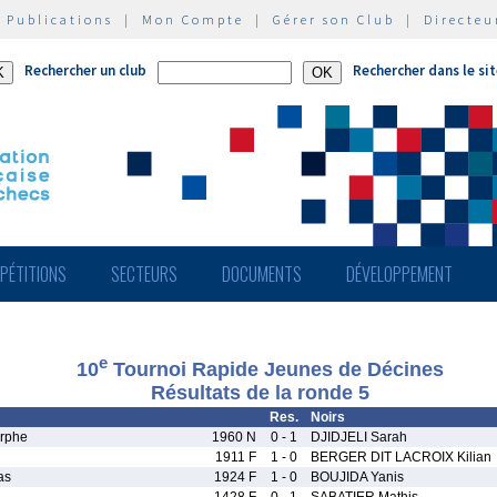
|
Publications
|
Mon Compte
|
Gérer son Club
|
Directeu
Rechercher un club
Rechercher dans le si
PÉTITIONS
SECTEURS
DOCUMENTS
DÉVELOPPEMENT
e
10
Tournoi Rapide Jeunes de Décines
Résultats de la ronde 5
Res.
Noirs
rphe
1960 N
0 - 1
DJIDJELI Sarah
1911 F
1 - 0
BERGER DIT LACROIX Kilian
as
1924 F
1 - 0
BOUJIDA Yanis