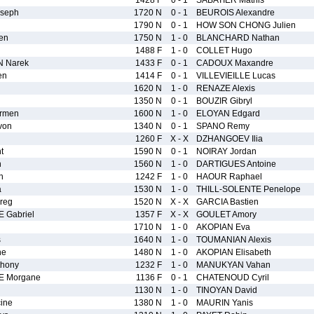
1428 F
0 - 1
SABATIER Mathis
seph
1720 N
0 - 1
BEUROIS Alexandre
1790 N
0 - 1
HOW SON CHONG Julien
en
1750 N
1 - 0
BLANCHARD Nathan
1488 F
1 - 0
COLLET Hugo
 Narek
1433 F
0 - 1
CADOUX Maxandre
en
1414 F
0 - 1
VILLEVIEILLE Lucas
1620 N
1 - 0
RENAZE Alexis
1350 N
0 - 1
BOUZIR Gibryl
rmen
1600 N
1 - 0
ELOYAN Edgard
von
1340 N
0 - 1
SPANO Remy
1260 F
X - X
DZHANGOEV Ilia
t
1590 N
0 - 1
NOIRAY Jordan
n
1560 N
1 - 0
DARTIGUES Antoine
n
1242 F
1 - 0
HAOUR Raphael
a
1530 N
1 - 0
THILL-SOLENTE Penelope
reg
1520 N
X - X
GARCIA Bastien
 Gabriel
1357 F
X - X
GOULET Amory
1710 N
1 - 0
AKOPIAN Eva
s
1640 N
1 - 0
TOUMANIAN Alexis
ne
1480 N
1 - 0
AKOPIAN Elisabeth
thony
1232 F
1 - 0
MANUKYAN Vahan
E Morgane
1136 F
0 - 1
CHATENOUD Cyril
1130 N
1 - 0
TINOYAN David
ine
1380 N
1 - 0
MAURIN Yanis