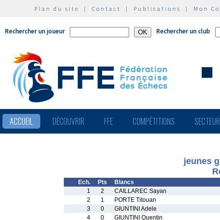
Plan du site
|
Contact
|
Publications
|
Mon C
Rechercher un joueur
Rechercher un club
ACCUEIL
DÉCOUVRIR
FFE
COMPÉTITIONS
SECTEU
jeunes g
R
Ech.
Pts
Blancs
1
2
CAILLAREC Sayan
2
1
PORTE Titouan
3
0
GIUNTINI Adele
4
0
GIUNTINI Quentin