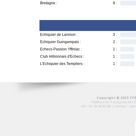
Bretagne :
8 :
Echiquier de Lannion :
3 :
Echiquier Guingampais :
2 :
Echecs-Passion Yffiniac :
1 :
Club Hillionnais d'Echecs :
1 :
L'Echiquier des Templiers :
1 :
Copyright © 2015 FFE
Fédération Française des 
tél :
01 39 44 65 80
| contact :
con