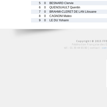
5
0
BESNARD Clervie
6
0
QUENOUAULT Quentin
7
0
BRAHMI-CLERET DE LAN Lilouane
8
0
CAGNONI Mateo
9
0
LE DU Yohann
Copyright © 2015 FFE
Fédération Française des 
tél :
01 39 44 65 80
| contact :
con