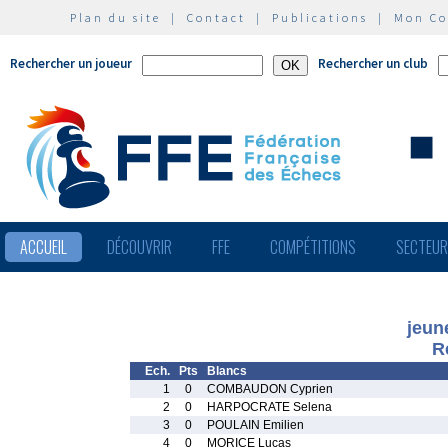
Plan du site
|
Contact
|
Publications
|
Mon C
Rechercher un joueur
Rechercher un club
ACCUEIL
DÉCOUVRIR
FFE
COMPÉTITIONS
SECTEU
jeun
R
Ech.
Pts
Blancs
1
0
COMBAUDON Cyprien
2
0
HARPOCRATE Selena
3
0
POULAIN Emilien
4
0
MORICE Lucas