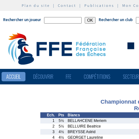
Plan du site
|
Contact
|
Publications
|
Mon C
Rechercher un joueur
Rechercher un club
ACCUEIL
DÉCOUVRIR
FFE
COMPÉTITIONS
SECTEU
Championnat d
R
Ech.
Pts
Blancs
1
5½
BELLAHCENE Meriem
2
5½
BELLUIRE Beatrice
3
4½
BREYSSE Astrid
4
4½
GEORGET Laureline