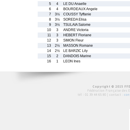
5
4
LE DU Anaelle
6
4
BOURDEAUX Angele
7
3½
COUSSY Tyffanie
8
3½
SOREDA Elisa
9
3½
TSULAIA Salome
10
3
ANDRE Victoria
11
3
HEBERT Floriane
12
3
SIMON Fleur
13
2½
MASSON Romane
14
2½
LE BARZIC Lily
15
2
DANDOIS Marine
16
1
LEON Ines
Copyright © 2015 FFE
Fédération Française des 
tél :
01 39 44 65 80
| contact :
con