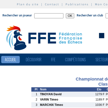
Plan du site
|
Contact
|
Publications
|
Mon C
Rechercher un joueur
Rechercher un club
ACCUEIL
DÉCOUVRIR
FFE
COMPÉTITIONS
SECTEU
Championnat de
Clas
Pl
Nom
Elo
1
TINOYAN David
1279 F
P
2
VARIN Timeo
1189 F
P
3
MARCHIX Timeo
1036 F
P