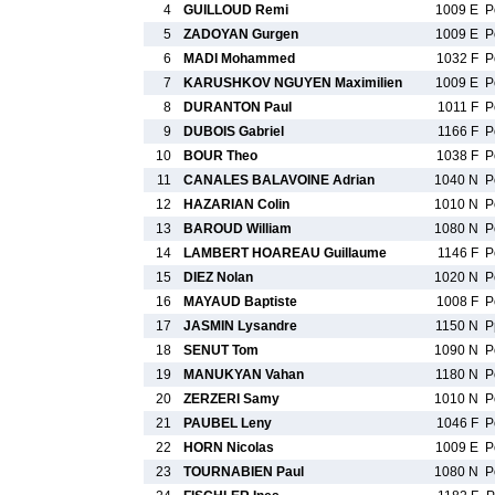
4
GUILLOUD Remi
1009 E
P
5
ZADOYAN Gurgen
1009 E
P
6
MADI Mohammed
1032 F
P
7
KARUSHKOV NGUYEN Maximilien
1009 E
P
8
DURANTON Paul
1011 F
P
9
DUBOIS Gabriel
1166 F
P
10
BOUR Theo
1038 F
P
11
CANALES BALAVOINE Adrian
1040 N
P
12
HAZARIAN Colin
1010 N
P
13
BAROUD William
1080 N
P
14
LAMBERT HOAREAU Guillaume
1146 F
P
15
DIEZ Nolan
1020 N
P
16
MAYAUD Baptiste
1008 F
P
17
JASMIN Lysandre
1150 N
P
18
SENUT Tom
1090 N
P
19
MANUKYAN Vahan
1180 N
P
20
ZERZERI Samy
1010 N
P
21
PAUBEL Leny
1046 F
P
22
HORN Nicolas
1009 E
P
23
TOURNABIEN Paul
1080 N
P