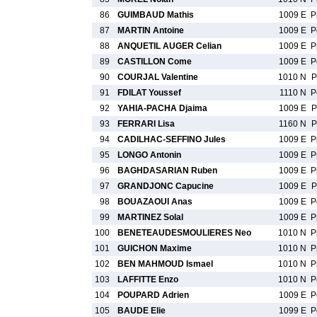
86
GUIMBAUD Mathis
1009 E
P
87
MARTIN Antoine
1009 E
P
88
ANQUETIL AUGER Celian
1009 E
P
89
CASTILLON Come
1009 E
P
90
COURJAL Valentine
1010 N
P
91
FDILAT Youssef
1110 N
P
92
YAHIA-PACHA Djaima
1009 E
P
93
FERRARI Lisa
1160 N
P
94
CADILHAC-SEFFINO Jules
1009 E
P
95
LONGO Antonin
1009 E
P
96
BAGHDASARIAN Ruben
1009 E
P
97
GRANDJONC Capucine
1009 E
P
98
BOUAZAOUI Anas
1009 E
P
99
MARTINEZ Solal
1009 E
P
100
BENETEAUDESMOULIERES Neo
1010 N
P
101
GUICHON Maxime
1010 N
P
102
BEN MAHMOUD Ismael
1010 N
P
103
LAFFITTE Enzo
1010 N
P
104
POUPARD Adrien
1009 E
P
105
BAUDE Elie
1099 E
P