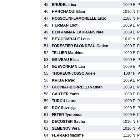
45
ERUDEL Irina
1009 E
P
46
HARCHAOUI Elian
1010 N
P
47
ROSSOLINI-LAMORELLE Enzo
1160 N
P
48
HERMAN Eliot
1009 E
P
49
BEN AMMAR LAURANS Nael
1009 E
P
50
BEY-COMBAUT Louis
1010 N
P
51
FORESTIER BLONDEAU Gatien
1009 E
P
52
TELLIER Matthieu
1009 E
P
53
GRIVEAU Elisa
1009 E
P
54
GUEVORKIAN Lea
1009 E
P
55
THOREUX-JOSSO Adele
1007 F
P
56
KRIBA Riyad
1009 E
P
57
GOGNIAT-BORRELLI Nathan
1009 E
P
58
GAUTIER Yanis
1009 E
P
59
TURCU Laura
1009 E
P
60
ROY Suvrojija
1009 E
P
61
FETER Tymoteus
1009 E
P
62
DECOSTER Sacha
1010 N
P
63
SEMENOV Vera
1010 N
P
64
FERRARI Maxime
1120 N
P