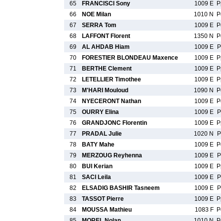
65
FRANCISCI Sony
1009 E
P
66
NOE Milan
1010 N
P
67
SERRA Tom
1009 E
P
68
LAFFONT Florent
1350 N
P
69
AL AHDAB Hiam
1009 E
P
70
FORESTIER BLONDEAU Maxence
1009 E
P
71
BERTHE Clement
1009 E
P
72
LETELLIER Timothee
1009 E
P
73
M'HARI Mouloud
1090 N
P
74
NYECERONT Nathan
1009 E
P
75
OURRY Elina
1009 E
P
76
GRANDJONC Florentin
1009 E
P
77
PRADAL Julie
1020 N
P
78
BATY Mahe
1009 E
P
79
MERZOUG Reyhenna
1009 E
P
80
BUI Kerian
1009 E
P
81
SACI Leila
1009 E
P
82
ELSADIG BASHIR Tasneem
1009 E
P
83
TASSOT Pierre
1009 E
P
84
MOUSSA Mathieu
1083 F
P
85
MOREL Nolan
1010 N
P