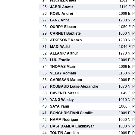
24
FISCHLER Ines
1182 F
P
25
JABRI Anwar
1119 F
P
26
ROSU Andrei
1009 E
P
27
LANZ Anna
1280 N
P
28
OURRY Elouan
1050 F
P
29
CARNET Baptiste
1060 N
P
30
ATKESONE Kenzo
1230 N
P
31
MADI Walid
1046 F
P
32
ALLANIC Arthur
1270 N
P
33
LUU Estello
1009 E
P
34
THOMAS Marin
1009 E
P
35
VELAY Romain
1150 N
P
36
CARISSAN Matteo
1009 E
P
37
ROUBAUD Louis-Alexandre
1070 N
P
38
DAVENEL Vassili
1049 F
P
39
YANG Wesley
1010 N
P
40
SAYA Yann
1066 F
P
41
BONCHRISTIANI Camille
1009 E
P
42
HAMM Rodrigue
1050 N
P
43
DASHDAMBA Enkhbayar
1030 N
P
44
TOUTIN Aurelien
1009 E
P