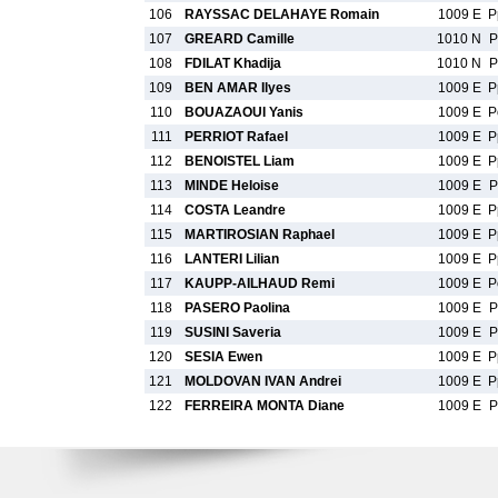
106
RAYSSAC DELAHAYE Romain
1009 E
P
107
GREARD Camille
1010 N
P
108
FDILAT Khadija
1010 N
P
109
BEN AMAR Ilyes
1009 E
P
110
BOUAZAOUI Yanis
1009 E
P
111
PERRIOT Rafael
1009 E
P
112
BENOISTEL Liam
1009 E
P
113
MINDE Heloise
1009 E
P
114
COSTA Leandre
1009 E
P
115
MARTIROSIAN Raphael
1009 E
P
116
LANTERI Lilian
1009 E
P
117
KAUPP-AILHAUD Remi
1009 E
P
118
PASERO Paolina
1009 E
P
119
SUSINI Saveria
1009 E
P
120
SESIA Ewen
1009 E
P
121
MOLDOVAN IVAN Andrei
1009 E
P
122
FERREIRA MONTA Diane
1009 E
P