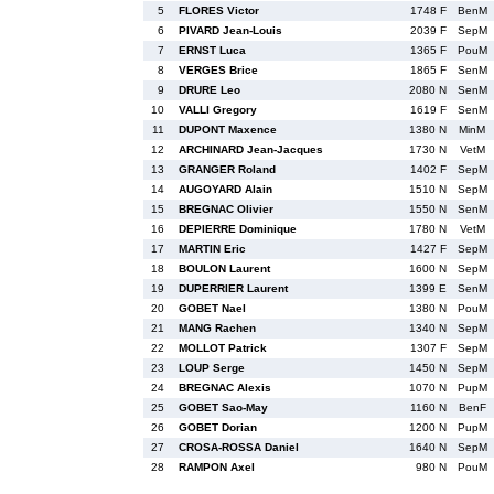
5
FLORES Victor
1748 F
BenM
6
PIVARD Jean-Louis
2039 F
SepM
7
ERNST Luca
1365 F
PouM
8
VERGES Brice
1865 F
SenM
9
DRURE Leo
2080 N
SenM
10
VALLI Gregory
1619 F
SenM
11
DUPONT Maxence
1380 N
MinM
12
ARCHINARD Jean-Jacques
1730 N
VetM
13
GRANGER Roland
1402 F
SepM
14
AUGOYARD Alain
1510 N
SepM
15
BREGNAC Olivier
1550 N
SenM
16
DEPIERRE Dominique
1780 N
VetM
17
MARTIN Eric
1427 F
SepM
18
BOULON Laurent
1600 N
SepM
19
DUPERRIER Laurent
1399 E
SenM
20
GOBET Nael
1380 N
PouM
21
MANG Rachen
1340 N
SepM
22
MOLLOT Patrick
1307 F
SepM
23
LOUP Serge
1450 N
SepM
24
BREGNAC Alexis
1070 N
PupM
25
GOBET Sao-May
1160 N
BenF
26
GOBET Dorian
1200 N
PupM
27
CROSA-ROSSA Daniel
1640 N
SepM
28
RAMPON Axel
980 N
PouM