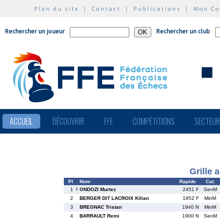
Plan du site
|
Contact
|
Publications
|
Mon C
Rechercher un joueur
Rechercher un club
ACCUEIL
DÉCOUVRIR
FFE
COMPÉTITIONS
SECTEU
Grille 
Pl
Nom
Rapide
Cat.
1
f
ONDOZI Murtez
2451 F
SenM
2
BERGER DIT LACROIX Kilian
1952 F
MinM
3
BREGNAC Tristan
1940 N
MinM
4
BARRAULT Remi
1900 N
SenM