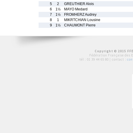
5
2
GREUTHIER Alois
6
1½
MAYO Medard
7
1½
FROMHERZ Audrey
8
1
MIKRTCHIAN Lousine
9
1½
CHAUMONT Pierre
Copyright © 2015 FFE
Fédération Française des 
tél :
01 39 44 65 80
| contact :
con