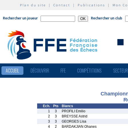
Plan du site
|
Contact
|
Publications
|
Mon C
Rechercher un joueur
Rechercher un club
ACCUEIL
DÉCOUVRIR
FFE
COMPÉTITIONS
SECTEU
Championna
R
Ech.
Pts
Blancs
1
3
PROFILI Emilio
2
3
BREYSSE Astrid
3
3
GEORGES Lisa
4
2
BARDAKJIAN Ohanes