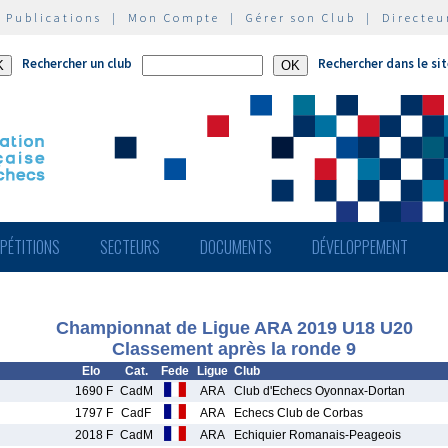
|
Publications
|
Mon Compte
|
Gérer son Club
|
Directeu
Rechercher un club
Rechercher dans le si
PÉTITIONS
SECTEURS
DOCUMENTS
DÉVELOPPEMENT
Championnat de Ligue ARA 2019 U18 U20
Classement après la ronde 9
Elo
Cat.
Fede
Ligue
Club
1690 F
CadM
ARA
Club d'Echecs Oyonnax-Dortan
1797 F
CadF
ARA
Echecs Club de Corbas
2018 F
CadM
ARA
Echiquier Romanais-Peageois