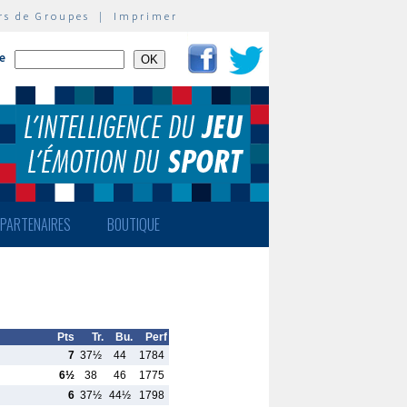
rs de Groupes
|
Imprimer
te
PARTENAIRES
BOUTIQUE
Pts
Tr.
Bu.
Perf
7
37½
44
1784
6½
38
46
1775
6
37½
44½
1798