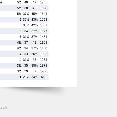
nné…
5½
40
49
1735
5½
38
42
1608
5½
37½
45½
1644
5
37½
43½
1593
5
35½
42½
1537
5
34
37½
1577
5
31½
37½
1454
4½
37
41
1358
4½
34
37½
1430
4
33
36½
1332
4
31½
35
1264
3½
35
38½
1373
3½
29
32
1258
1
28½
34½
660
so.fr