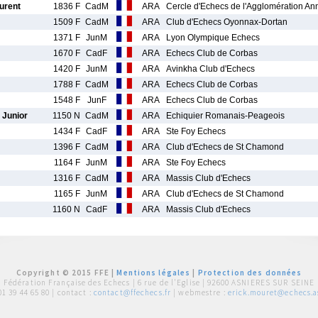
urent
1836 F
CadM
ARA
Cercle d'Echecs de l'Agglomération A
1509 F
CadM
ARA
Club d'Echecs Oyonnax-Dortan
1371 F
JunM
ARA
Lyon Olympique Echecs
1670 F
CadF
ARA
Echecs Club de Corbas
1420 F
JunM
ARA
Avinkha Club d'Echecs
1788 F
CadM
ARA
Echecs Club de Corbas
1548 F
JunF
ARA
Echecs Club de Corbas
Junior
1150 N
CadM
ARA
Echiquier Romanais-Peageois
1434 F
CadF
ARA
Ste Foy Echecs
1396 F
CadM
ARA
Club d'Echecs de St Chamond
1164 F
JunM
ARA
Ste Foy Echecs
1316 F
CadM
ARA
Massis Club d'Echecs
1165 F
JunM
ARA
Club d'Echecs de St Chamond
1160 N
CadF
ARA
Massis Club d'Echecs
Copyright © 2015 FFE |
Mentions légales
|
Protection des données
Fédération Française des Echecs |
6 rue de l'Eglise | 92600 ASNIERES SUR SEINE
01 39 44 65 80
| contact :
contact@ffechecs.fr
| webmestre :
erick.mouret@echecs.as