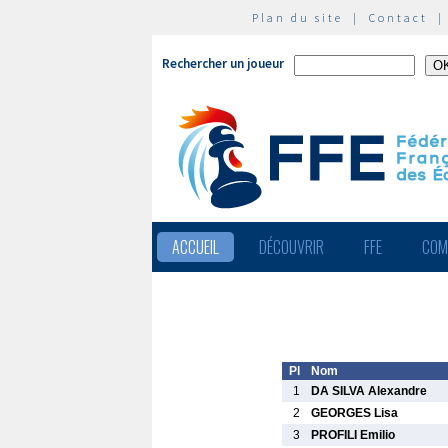
Plan du site
|
Contact
Rechercher un joueur
ACCUEIL
DÉCOUVRIR
FFE
COM
Pl
Nom
1
DA SILVA Alexandre
2
GEORGES Lisa
3
PROFILI Emilio