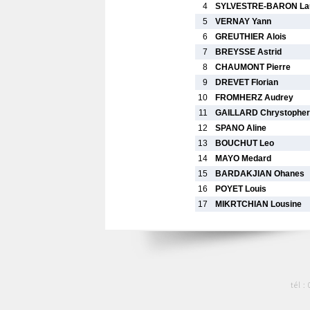
4
SYLVESTRE-BARON La
5
VERNAY Yann
6
GREUTHIER Alois
7
BREYSSE Astrid
8
CHAUMONT Pierre
9
DREVET Florian
10
FROMHERZ Audrey
11
GAILLARD Chrystopher 
12
SPANO Aline
13
BOUCHUT Leo
14
MAYO Medard
15
BARDAKJIAN Ohanes
16
POYET Louis
17
MIKRTCHIAN Lousine
tél :