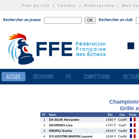
Plan du site
|
Contact
|
Publications
|
Mon C
Rechercher un joueur
Rechercher un club
ACCUEIL
DÉCOUVRIR
FFE
COMPÉTITIONS
SECTEU
Championna
Grille 
Pl
Nom
Elo
Cat.
Fede
1
DA SILVA Alexandre
1690 F
CadM
2
GEORGES Lisa
1797 F
CadF
3
PROFILI Emilio
2018 F
CadM
4
SYLVESTRE-BARON Laurent
1836 F
CadM