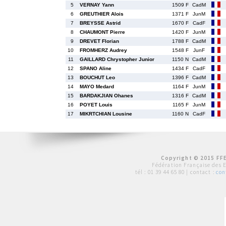
5
VERNAY Yann
1509 F
CadM
6
GREUTHIER Alois
1371 F
JunM
7
BREYSSE Astrid
1670 F
CadF
8
CHAUMONT Pierre
1420 F
JunM
9
DREVET Florian
1788 F
CadM
10
FROMHERZ Audrey
1548 F
JunF
11
GAILLARD Chrystopher Junior
1150 N
CadM
12
SPANO Aline
1434 F
CadF
13
BOUCHUT Leo
1396 F
CadM
14
MAYO Medard
1164 F
JunM
15
BARDAKJIAN Ohanes
1316 F
CadM
16
POYET Louis
1165 F
JunM
17
MIKRTCHIAN Lousine
1160 N
CadF
Copyright © 2015 FFE
Fédération Française des 
tél :
01 39 44 65 80
| contact :
con