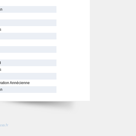
an
s
d
s
ration Annécienne
an
so.fr