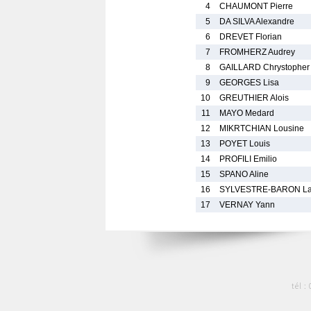
4
CHAUMONT Pierre
5
DA SILVA Alexandre
6
DREVET Florian
7
FROMHERZ Audrey
8
GAILLARD Chrystopher 
9
GEORGES Lisa
10
GREUTHIER Alois
11
MAYO Medard
12
MIKRTCHIAN Lousine
13
POYET Louis
14
PROFILI Emilio
15
SPANO Aline
16
SYLVESTRE-BARON La
17
VERNAY Yann
tél :