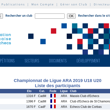
|
Publications
|
Mon Compte
|
Gérer son Club
|
Directeu
Rechercher un club
Rechercher dans le si
PÉTITIONS
SECTEURS
DOCUMENTS
DÉVELOPPEMENT
Championnat de Ligue ARA 2019 U18 U20
Liste des participants
Elo
Cat.
Fede
Ligue
Club
1316 F
CadM
ARA
Massis Club d'Echecs
1396 F
CadM
ARA
Club d'Echecs de St Chamon
1670 F
CadF
ARA
Echecs Club de Corbas