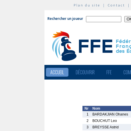
Plan du site
|
Contact
Rechercher un joueur
ACCUEIL
DÉCOUVRIR
FFE
COM
Nr
Nom
1
BARDAKJIAN Ohanes
2
BOUCHUT Leo
3
BREYSSE Astrid