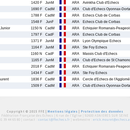
1420 F
JunM
ARA
Avinkha Club d'Echecs
1690 F
CadM
ARA
Club d'Echecs Oyonnax-Dort
1788 F
CadM
ARA
Echecs Club de Corbas
1548 F
JunF
ARA
Echecs Club de Corbas
Junior
1150 N
CadM
ARA
Echiquier Romanais-Peageoi
1797 F
CadF
ARA
Echecs Club de Corbas
1371 F
JunM
ARA
Lyon Olympique Echecs
1164 F
JunM
ARA
Ste Foy Echecs
1160 N
CadF
ARA
Massis Club d'Echecs
1165 F
JunM
ARA
Club d'Echecs de St Chamon
2018 F
CadM
ARA
Echiquier Romanais-Peageoi
1434 F
CadF
ARA
Ste Foy Echecs
urent
1836 F
CadM
ARA
Cercle d'Echecs de l'Agglomé
1509 F
CadM
ARA
Club d'Echecs Oyonnax-Dort
Copyright © 2015 FFE |
Mentions légales
|
Protection des données
Fédération Française des Echecs |
6 rue de l'Eglise | 92600 ASNIERES SUR SEINE
01 39 44 65 80
| contact :
contact@ffechecs.fr
| webmestre :
erick.mouret@echecs.as