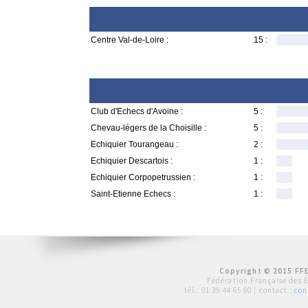
Centre Val-de-Loire :
15 :
Club d'Echecs d'Avoine :
5 :
Chevau-légers de la Choisille :
5 :
Echiquier Tourangeau :
2 :
Echiquier Descartois :
1 :
Echiquier Corpopetrussien :
1 :
Saint-Etienne Echecs :
1 :
Copyright © 2015 FFE
Fédération Française des 
tél :
01 39 44 65 80
| contact :
con