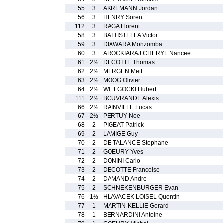
55
3
AKREMANN Jordan
56
3
HENRY Soren
112
3
RAGA Florent
58
3
BATTISTELLA Victor
59
3
DIAWARA Monzomba
60
3
AROCKIARAJ CHERYL Nancee
61
2½
DECOTTE Thomas
62
2½
MERGEN Mett
63
2½
MOOG Olivier
64
2½
WIELGOCKI Hubert
111
2½
BOUVRANDE Alexis
66
2½
RAINVILLE Lucas
67
2½
PERTUY Noe
68
2
PIGEAT Patrick
69
2
LAMIGE Guy
70
2
DE TALANCE Stephane
71
2
GOEURY Yves
72
2
DONINI Carlo
73
2
DECOTTE Francoise
74
2
DAMAND Andre
75
2
SCHNEKENBURGER Evan
76
1½
HLAVACEK LOISEL Quentin
77
1
MARTIN-KELLIE Gerard
78
1
BERNARDINI Antoine