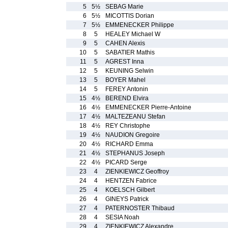
5
5½
SEBAG Marie
6
5½
MICOTTIS Dorian
7
5½
EMMENECKER Philippe
8
5
HEALEY Michael W
9
5
CAHEN Alexis
10
5
SABATIER Mathis
11
5
AGREST Inna
12
5
KEUNING Selwin
13
5
BOYER Mahel
14
5
FEREY Antonin
15
4½
BEREND Elvira
16
4½
EMMENECKER Pierre-Antoine
17
4½
MALTEZEANU Stefan
18
4½
REY Christophe
19
4½
NAUDION Gregoire
20
4½
RICHARD Emma
21
4½
STEPHANUS Joseph
22
4½
PICARD Serge
23
4
ZIENKIEWICZ Geoffroy
24
4
HENTZEN Fabrice
25
4
KOELSCH Gilbert
26
4
GINEYS Patrick
27
4
PATERNOSTER Thibaud
28
4
SESIA Noah
29
4
ZIENKIEWICZ Alexandre