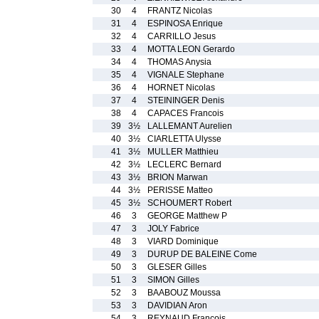
30
4
FRANTZ Nicolas
31
4
ESPINOSA Enrique
32
4
CARRILLO Jesus
33
4
MOTTA LEON Gerardo
34
4
THOMAS Anysia
35
4
VIGNALE Stephane
36
4
HORNET Nicolas
37
4
STEININGER Denis
38
4
CAPACES Francois
39
3½
LALLEMANT Aurelien
40
3½
CIARLETTA Ulysse
41
3½
MULLER Matthieu
42
3½
LECLERC Bernard
43
3½
BRION Marwan
44
3½
PERISSE Matteo
45
3½
SCHOUMERT Robert
46
3
GEORGE Matthew P
47
3
JOLY Fabrice
48
3
VIARD Dominique
49
3
DURUP DE BALEINE Come
50
3
GLESER Gilles
51
3
SIMON Gilles
52
3
BAABOUZ Moussa
53
3
DAVIDIAN Aron
54
3
REYNAUD Francois