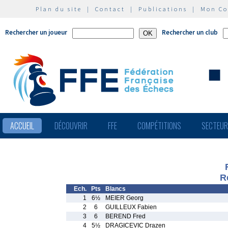
Plan du site
|
Contact
|
Publications
|
Mon C
Rechercher un joueur
Rechercher un club
ACCUEIL
DÉCOUVRIR
FFE
COMPÉTITIONS
SECTEU
R
Ech.
Pts
Blancs
1
6½
MEIER Georg
2
6
GUILLEUX Fabien
3
6
BEREND Fred
4
5½
DRAGICEVIC Drazen