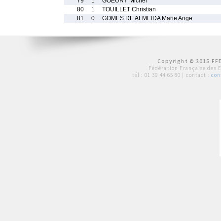
79
1
GOEURY Michel
80
1
TOUILLET Christian
81
0
GOMES DE ALMEIDA Marie Ange
Copyright © 2015 FFE
Fédération Française des 
tél :
01 39 44 65 80
| contact :
con