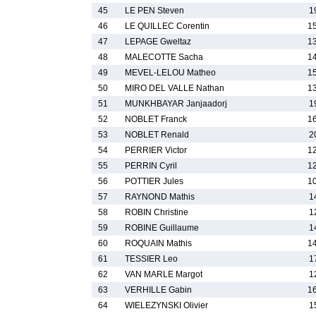
45
LE PEN Steven
1
46
LE QUILLEC Corentin
1
47
LEPAGE Gweltaz
1
48
MALECOTTE Sacha
1
49
MEVEL-LELOU Matheo
1
50
MIRO DEL VALLE Nathan
1
51
MUNKHBAYAR Janjaadorj
1
52
NOBLET Franck
1
53
NOBLET Renald
2
54
PERRIER Victor
1
55
PERRIN Cyril
1
56
POTTIER Jules
1
57
RAYNOND Mathis
1
58
ROBIN Christine
1
59
ROBINE Guillaume
1
60
ROQUAIN Mathis
1
61
TESSIER Leo
1
62
VAN MARLE Margot
1
63
VERHILLE Gabin
1
64
WIELEZYNSKI Olivier
1