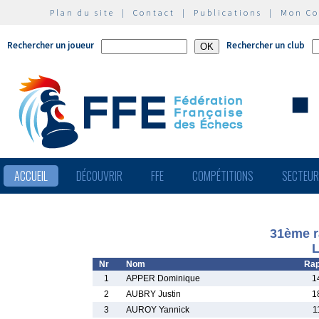
Plan du site
|
Contact
|
Publications
|
Mon C
Rechercher un joueur
Rechercher un club
ACCUEIL
DÉCOUVRIR
FFE
COMPÉTITIONS
SECTEU
31ème r
L
Nr
Nom
Rap
1
APPER Dominique
1
2
AUBRY Justin
1
3
AUROY Yannick
1