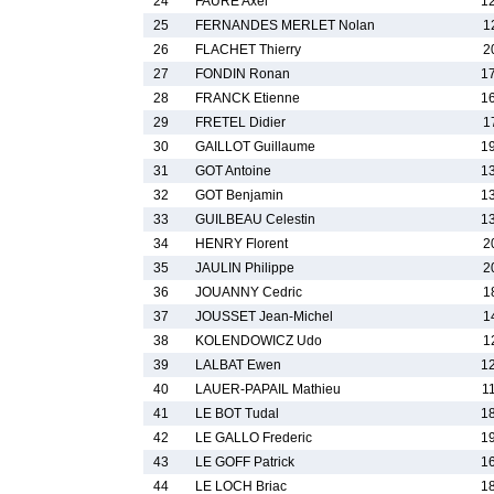
24
FAURE Axel
1
25
FERNANDES MERLET Nolan
1
26
FLACHET Thierry
2
27
FONDIN Ronan
1
28
FRANCK Etienne
1
29
FRETEL Didier
1
30
GAILLOT Guillaume
1
31
GOT Antoine
1
32
GOT Benjamin
1
33
GUILBEAU Celestin
1
34
HENRY Florent
2
35
JAULIN Philippe
2
36
JOUANNY Cedric
1
37
JOUSSET Jean-Michel
1
38
KOLENDOWICZ Udo
1
39
LALBAT Ewen
1
40
LAUER-PAPAIL Mathieu
1
41
LE BOT Tudal
1
42
LE GALLO Frederic
1
43
LE GOFF Patrick
1
44
LE LOCH Briac
1