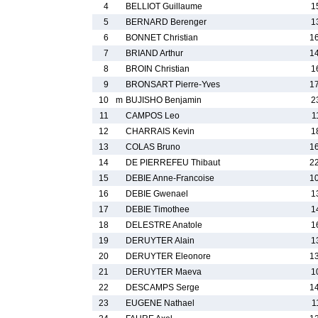
4
BELLIOT Guillaume
1
5
BERNARD Berenger
1
6
BONNET Christian
1
7
BRIAND Arthur
1
8
BROIN Christian
1
9
BRONSART Pierre-Yves
1
10
m
BUJISHO Benjamin
2
11
CAMPOS Leo
1
12
CHARRAIS Kevin
1
13
COLAS Bruno
1
14
DE PIERREFEU Thibaut
2
15
DEBIE Anne-Francoise
1
16
DEBIE Gwenael
1
17
DEBIE Timothee
1
18
DELESTRE Anatole
1
19
DERUYTER Alain
1
20
DERUYTER Eleonore
1
21
DERUYTER Maeva
1
22
DESCAMPS Serge
1
23
EUGENE Nathael
1