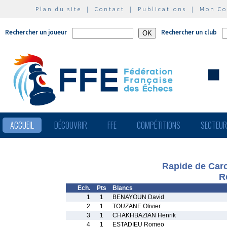
Plan du site
|
Contact
|
Publications
|
Mon C
Rechercher un joueur
Rechercher un club
ACCUEIL
DÉCOUVRIR
FFE
COMPÉTITIONS
SECTEU
Rapide de Carc
R
Ech.
Pts
Blancs
1
1
BENAYOUN David
2
1
TOUZANE Olivier
3
1
CHAKHBAZIAN Henrik
4
1
ESTADIEU Romeo