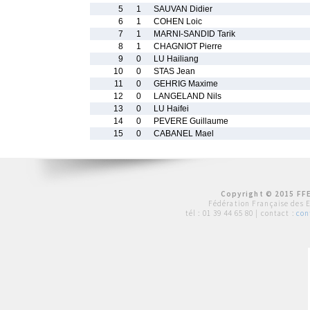
5
1
SAUVAN Didier
6
1
COHEN Loic
7
1
MARNI-SANDID Tarik
8
1
CHAGNIOT Pierre
9
0
LU Hailiang
10
0
STAS Jean
11
0
GEHRIG Maxime
12
0
LANGELAND Nils
13
0
LU Haifei
14
0
PEVERE Guillaume
15
0
CABANEL Mael
Copyright © 2015 FFE
Fédération Française des 
tél :
01 39 44 65 80
| contact :
con