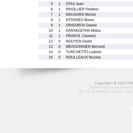
5
1
STAS Jean
6
1
RIVOLLIER Frederic
7
1
MAUGARD Michel
8
1
ESTADIEU Bruno
9
1
GRIGOROV Daniel
10
1
KARAKOZYAN Misha
11
1
FRONTIL Clement
12
0
NGUYEN David
13
0
MEISSONNIER Bernard
14
0
TURCHETTO Ludovic
15
0
ROULLEAUX Nicolas
Copyright © 2015 FFE
Fédération Française des 
tél :
01 39 44 65 80
| contact :
con