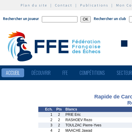
Plan du site
|
Contact
|
Publications
|
Mon C
Rechercher un joueur
Rechercher un club
ACCUEIL
DÉCOUVRIR
FFE
COMPÉTITIONS
SECTEU
Rapide de Carc
R
Ech.
Pts
Blancs
1
2
PRIE Eric
2
2
RASHOEV Rezo
3
2
TOULZAC Pierre-Yves
4
2
MAACHE Jawad