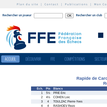
Plan du site
|
Contact
|
Publications
|
Mon C
Rechercher un joueur
Rechercher un club
ACCUEIL
DÉCOUVRIR
FFE
COMPÉTITIONS
SECTEU
Rapide de Carc
R
Ech.
Pts
Blancs
1
5½
PRIE Eric
2
4½
COHEN Loic
3
4
TOULZAC Pierre-Yves
4
4
RASHOEV Rezo