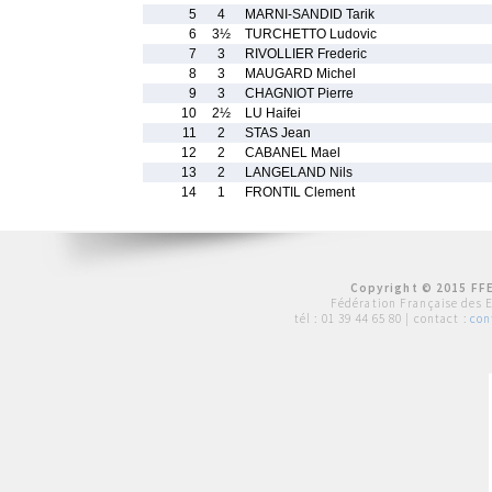
5
4
MARNI-SANDID Tarik
6
3½
TURCHETTO Ludovic
7
3
RIVOLLIER Frederic
8
3
MAUGARD Michel
9
3
CHAGNIOT Pierre
10
2½
LU Haifei
11
2
STAS Jean
12
2
CABANEL Mael
13
2
LANGELAND Nils
14
1
FRONTIL Clement
Copyright © 2015 FFE
Fédération Française des 
tél :
01 39 44 65 80
| contact :
con