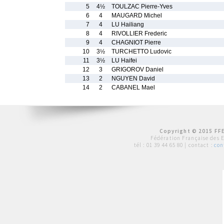
5
4½
TOULZAC Pierre-Yves
6
4
MAUGARD Michel
7
4
LU Hailiang
8
4
RIVOLLIER Frederic
9
4
CHAGNIOT Pierre
10
3½
TURCHETTO Ludovic
11
3½
LU Haifei
12
3
GRIGOROV Daniel
13
2
NGUYEN David
14
2
CABANEL Mael
Copyright © 2015 FFE
Fédération Française des 
tél :
01 39 44 65 80
| contact :
con