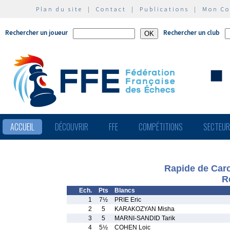
Plan du site
|
Contact
|
Publications
|
Mon C
Rechercher un joueur
Rechercher un club
ACCUEIL
DÉCOUVRIR
FFE
COMPÉTITIONS
SECTEU
Rapide de Carc
R
Ech.
Pts
Blancs
1
7½
PRIE Eric
2
5
KARAKOZYAN Misha
3
5
MARNI-SANDID Tarik
4
5½
COHEN Loic