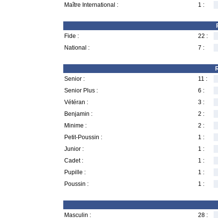
Maître International :
1 :
Fide :
22 :
National :
7 :
R
Senior :
11 :
Senior Plus :
6 :
Vétéran :
3 :
Benjamin :
2 :
Minime :
2 :
Petit-Poussin :
1 :
Junior :
1 :
Cadet :
1 :
Pupille :
1 :
Poussin :
1 :
Masculin :
28 :