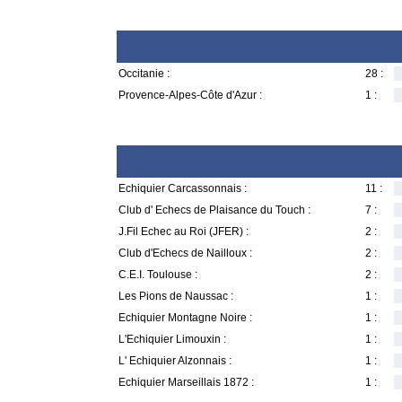
Occitanie :
28 :
Provence-Alpes-Côte d'Azur :
1 :
Echiquier Carcassonnais :
11 :
Club d' Echecs de Plaisance du Touch :
7 :
J.Fil Echec au Roi (JFER) :
2 :
Club d'Echecs de Nailloux :
2 :
C.E.I. Toulouse :
2 :
Les Pions de Naussac :
1 :
Echiquier Montagne Noire :
1 :
L'Echiquier Limouxin :
1 :
L' Echiquier Alzonnais :
1 :
Echiquier Marseillais 1872 :
1 :