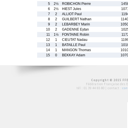
5
2½
ROBICHON Pierre
145
6
2½
HIEST Jules
107
7
2
ALLIOT Paul
119
8
2
GUILBERT Nathan
114
9
2
LEBARBEY Marin
105
10
2
GADENNE Eytan
102
11
1½
FONTAINE Robin
117
12
1
CIEUTAT Nadau
119
13
1
BATAILLE Paul
101
14
1
MANGON Thomas
101
15
0
BEKKAY Adam
107
Copyright © 2015 FFE
Fédération Française des 
tél :
01 39 44 65 80
| contact :
con