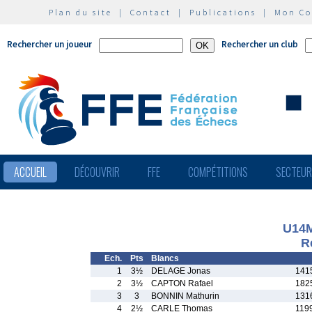
Plan du site
|
Contact
|
Publications
|
Mon C
Rechercher un joueur
Rechercher un club
ACCUEIL
DÉCOUVRIR
FFE
COMPÉTITIONS
SECTEU
U14
R
Ech.
Pts
Blancs
1
3½
DELAGE Jonas
141
2
3½
CAPTON Rafael
182
3
3
BONNIN Mathurin
131
4
2½
CARLE Thomas
119