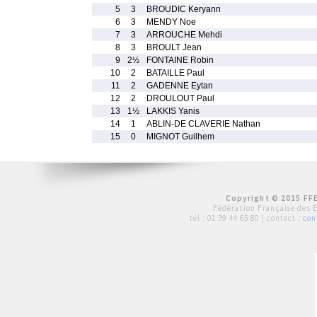
5
3
BROUDIC Keryann
6
3
MENDY Noe
7
3
ARROUCHE Mehdi
8
3
BROULT Jean
9
2½
FONTAINE Robin
10
2
BATAILLE Paul
11
2
GADENNE Eytan
12
2
DROULOUT Paul
13
1½
LAKKIS Yanis
14
1
ABLIN-DE CLAVERIE Nathan
15
0
MIGNOT Guilhem
Copyright © 2015 FFE
Fédération Française des 
tél :
01 39 44 65 80
| contact :
con