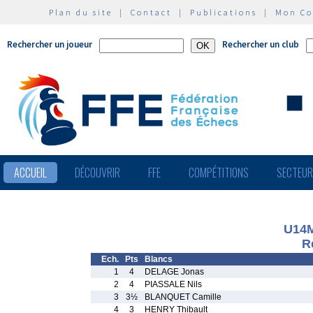
Plan du site
|
Contact
|
Publications
|
Mon C
Rechercher un joueur
Rechercher un club
ACCUEIL
DÉCOUVRIR
FFE
COMPÉTITIONS
SECTEU
U14
R
Ech.
Pts
Blancs
1
4
DELAGE Jonas
2
4
PIASSALE Nils
3
3½
BLANQUET Camille
4
3
HENRY Thibault