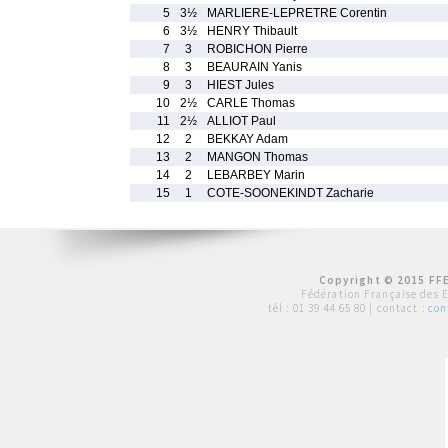
5
3½
MARLIERE-LEPRETRE Corentin
6
3½
HENRY Thibault
7
3
ROBICHON Pierre
8
3
BEAURAIN Yanis
9
3
HIEST Jules
10
2½
CARLE Thomas
11
2½
ALLIOT Paul
12
2
BEKKAY Adam
13
2
MANGON Thomas
14
2
LEBARBEY Marin
15
1
COTE-SOONEKINDT Zacharie
Copyright © 2015 FFE
Fédération Française des 
tél :
01 39 44 65 80
| contact :
con