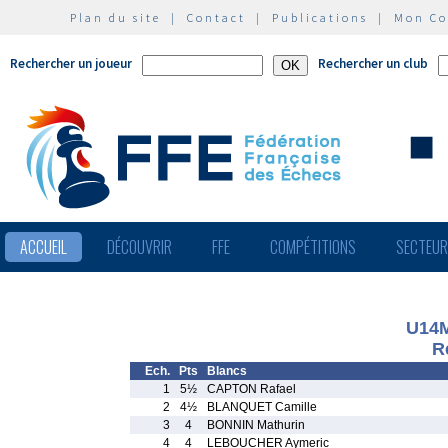
Plan du site
|
Contact
|
Publications
|
Mon C
Rechercher un joueur
Rechercher un club
ACCUEIL
DÉCOUVRIR
FFE
COMPÉTITIONS
SECTEU
U14
R
Ech.
Pts
Blancs
1
5½
CAPTON Rafael
2
4½
BLANQUET Camille
3
4
BONNIN Mathurin
4
4
LEBOUCHER Aymeric