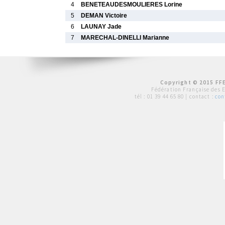
4
BENETEAUDESMOULIERES Lorine
5
DEMAN Victoire
6
LAUNAY Jade
7
MARECHAL-DINELLI Marianne
Copyright © 2015 FFE
Fédération Française des 
tél :
01 39 44 65 80
| contact :
con