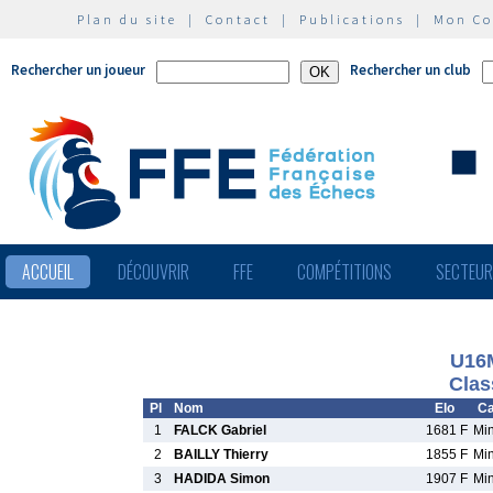
Plan du site
|
Contact
|
Publications
|
Mon C
Rechercher un joueur
Rechercher un club
ACCUEIL
DÉCOUVRIR
FFE
COMPÉTITIONS
SECTEU
U16
Clas
Pl
Nom
Elo
Ca
1
FALCK Gabriel
1681 F
Mi
2
BAILLY Thierry
1855 F
Mi
3
HADIDA Simon
1907 F
Mi