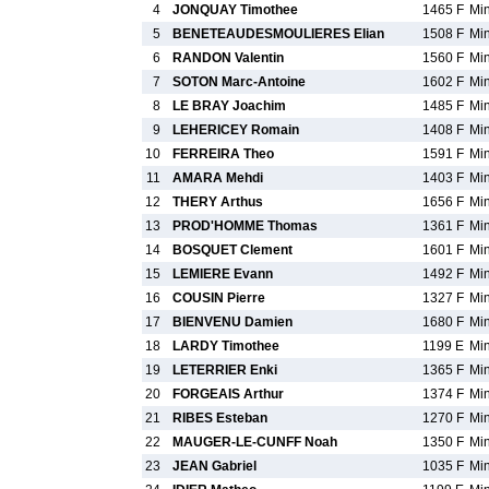
4
JONQUAY Timothee
1465 F
Mi
5
BENETEAUDESMOULIERES Elian
1508 F
Mi
6
RANDON Valentin
1560 F
Mi
7
SOTON Marc-Antoine
1602 F
Mi
8
LE BRAY Joachim
1485 F
Mi
9
LEHERICEY Romain
1408 F
Mi
10
FERREIRA Theo
1591 F
Mi
11
AMARA Mehdi
1403 F
Mi
12
THERY Arthus
1656 F
Mi
13
PROD'HOMME Thomas
1361 F
Mi
14
BOSQUET Clement
1601 F
Mi
15
LEMIERE Evann
1492 F
Mi
16
COUSIN Pierre
1327 F
Mi
17
BIENVENU Damien
1680 F
Mi
18
LARDY Timothee
1199 E
Mi
19
LETERRIER Enki
1365 F
Mi
20
FORGEAIS Arthur
1374 F
Mi
21
RIBES Esteban
1270 F
Mi
22
MAUGER-LE-CUNFF Noah
1350 F
Mi
23
JEAN Gabriel
1035 F
Mi