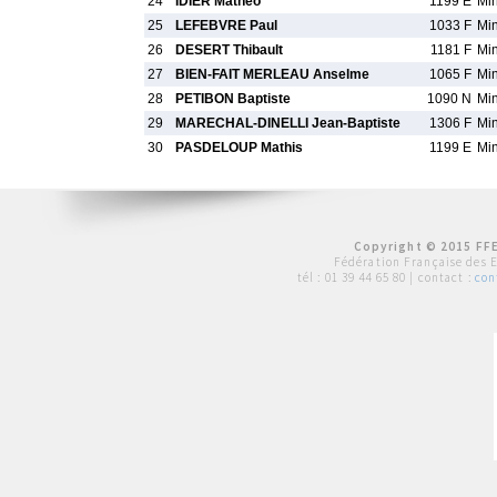
24
IDIER Matheo
1199 E
Mi
25
LEFEBVRE Paul
1033 F
Mi
26
DESERT Thibault
1181 F
Mi
27
BIEN-FAIT MERLEAU Anselme
1065 F
Mi
28
PETIBON Baptiste
1090 N
Mi
29
MARECHAL-DINELLI Jean-Baptiste
1306 F
Mi
30
PASDELOUP Mathis
1199 E
Mi
Copyright © 2015 FFE
Fédération Française des 
tél :
01 39 44 65 80
| contact :
con